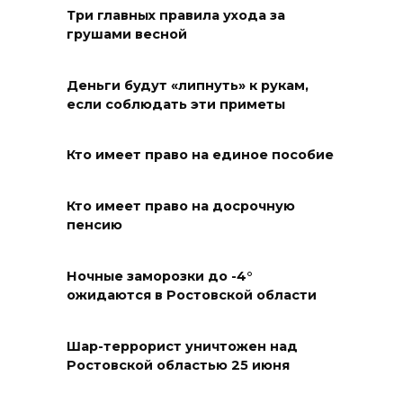
Три главных правила ухода за
грушами весной
«Метеор» «Андрей Байков»
07 августа 2026 18:25
Деньги будут «липнуть» к рукам,
если соблюдать эти приметы
Меры поддержки после ЧС
07 августа 2026 17:48
Кто имеет право на единое пособие
На Дону обсудили
Кто имеет право на досрочную
взаимодействие участников
пенсию
избирательного процесса в
период ЕДГ-2026
Ночные заморозки до -4°
ожидаются в Ростовской области
07 августа 2026 17:14
В Ростове доходный дом
Шар-террорист уничтожен над
Ростовской областью 25 июня
Емельяновых на Большой
Садовой, 94, обследуют