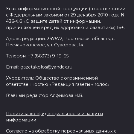
трем хуторам по нацпроекту
Знак информационной продукции (в соответствии
07 августа 2026 15:50
с Федеральным законом от 29 декабря 2010 года N
436-ФЗ «О защите детей от информации,
причиняющей вред их здоровью и развитию») 16+.
Через 23 года Ростов может
стать городом с населением
Адрес редакции: 347572, Ростовская область, с.
под 2 млн человек
Песчанокопское, ул. Суворова, 14.
07 августа 2026 15:22
Телефон: +7 (86373) 9-19-65
Email: gazetakolos@yandex.ru
В Ростове на озере Лесном
утонул 43-летний мужчина
Учредитель: Общество с ограниченной
ответственностью «Редакция газеты «Колос»
07 августа 2026 15:06
Главный редактор Алфимова Н.В.
В Ростовской области из-за
жары проезжую часть
Политика конфиденциальности и защиты
федеральных трасс поливают
информации
водой
Согласие на обработку персональных данных с