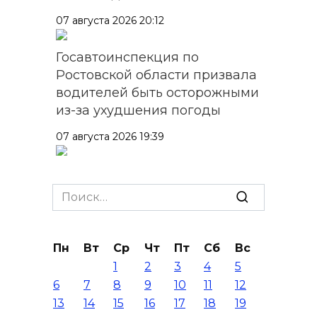
07 августа 2026 20:12
Госавтоинспекция по
Ростовской области призвала
водителей быть осторожными
из-за ухудшения погоды
07 августа 2026 19:39
Сап-фестиваль, ночной забег
и турниры: как в Ростове
Search
отметят День физкультурника
for:
07 августа 2026 19:19
Пн
Вт
Ср
Чт
Пт
Сб
Вс
1
2
3
4
5
В Таганроге из-за аварии
6
7
8
9
10
11
12
отключили свет на четырех
13
14
15
16
17
18
19
улицах