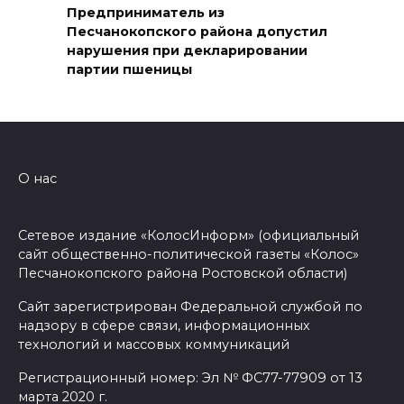
специалисты
Предприниматель из
Песчанокопского района допустил
07 августа 2026 17:03
нарушения при декларировании
партии пшеницы
Бетон и влага: эксперт ЮФУ
объяснил, почему
ростовчанам тяжело
переносить жару
О нас
07 августа 2026 16:30
Сетевое издание «КолосИнформ» (официальный
ВСЕ КАК ЕСТЬ. Исчезающая
сайт общественно-политической газеты «Колос»
Украина. Страна вдов и
Песчанокопского района Ростовской области)
сирот...
Сайт зарегистрирован Федеральной службой по
07 августа 2026 16:11
надзору в сфере связи, информационных
технологий и массовых коммуникаций
В Чертковском районе
Регистрационный номер: Эл № ФС77-77909 от 13
ремонтируют 2,85 км дороги к
марта 2020 г.