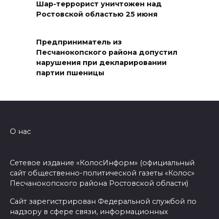
05 августа 2026 22:04
Шар-террорист уничтожен над
Ростовской областью 25 июня
В Ворошиловском районе
Ростова продолжаются
Предприниматель из
работы по восстановлению
Песчанокопского района допустил
нарушения при декларировании
электроснабжения
партии пшеницы
05 августа 2026 21:11
В Мясниковском районе в
ДТП с тремя автомобилями
О нас
погибла пассажирка
легковушки
Сетевое издание «КолосИнформ» (официальный
05 августа 2026 20:43
сайт общественно-политической газеты «Колос»
Песчанокопского района Ростовской области)
Более 11,5 тысячи домов
Ростовской области перешли
Сайт зарегистрирован Федеральной службой по
надзору в сфере связи, информационных
в чаты в мессенджере MAX