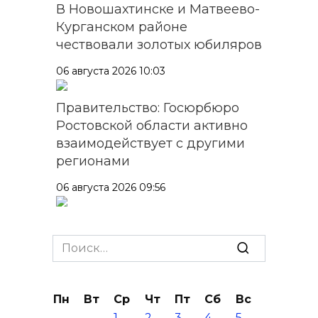
В Новошахтинске и Матвеево-
Курганском районе
чествовали золотых юбиляров
06 августа 2026 10:03
Правительство: Госюрбюро
Ростовской области активно
взаимодействует с другими
регионами
06 августа 2026 09:56
В центре Ростова участок
тротуара у дома на Большой
Search
Садовой, 94, огородили
for:
06 августа 2026 09:49
Пн
Вт
Ср
Чт
Пт
Сб
Вс
1
2
3
4
5