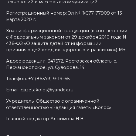
технологий и массовых коммуникаций
05 августа 2026 19:13
Регистрационный номер: Эл № ФС77-77909 от 13
марта 2020 г.
В Ростовской области
Знак информационной продукции (в соответствии
пропала 17-летняя девушка
с Федеральным законом от 29 декабря 2010 года N
05 августа 2026 19:03
436-ФЗ «О защите детей от информации,
причиняющей вред их здоровью и развитию») 16+.
Кондиционеры создают
Адрес редакции: 347572, Ростовская область, с.
перегрузку: ростовчан
Песчанокопское, ул. Суворова, 14.
предупредили о рисках
Телефон: +7 (86373) 9-19-65
отключения электроэнергии
Email: gazetakolos@yandex.ru
05 августа 2026 18:37
Учредитель: Общество с ограниченной
ответственностью «Редакция газеты «Колос»
Зарядка со стражем порядка
Главный редактор Алфимова Н.В.
05 августа 2026 18:35
Молодые инженеры