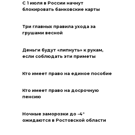
градусах
С 1 июля в России начнут
блокировать банковские карты
06 августа 2026 07:00
Более 20 БПЛА уничтожили
Три главных правила ухода за
грушами весной
над Ростовской областью
05 августа 2026 23:10
Деньги будут «липнуть» к рукам,
если соблюдать эти приметы
Пересчитайте деньги до
восхода солнца: приметы на 6
Кто имеет право на единое пособие
августа
05 августа 2026 22:34
Кто имеет право на досрочную
пенсию
В Сальском районе завтра
временно отключат воду в
Ночные заморозки до -4°
нескольких населенных
ожидаются в Ростовской области
пунктах