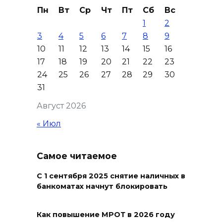
Донской колледж закупил
Пн
Вт
Ср
Чт
Пт
Сб
Вс
комплексы БПЛА для
1
2
обучения пилотированию
3
4
5
6
7
8
9
09 августа 2026 10:50
10
11
12
13
14
15
16
17
18
19
20
21
22
23
На юге и северо-востоке
24
25
26
27
28
29
30
Ростовской области сегодня
31
до +40 °C
Август 2026
09 августа 2026 10:31
« Июл
В 21 донском муниципалитете
ожидается чрезвычайная
Самое читаемое
жара
С 1 сентября 2025 снятие наличных в
09 августа 2026 09:34
банкоматах начнут блокировать
Ураган не обещают: сегодня в
Как повышение МРОТ в 2026 году
Ростове жара