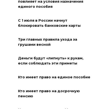
повлияет на условия назначения
единого пособия
09 августа 2026 07:01
С 1 июля в России начнут
Горел сухостой: в Ростовской
блокировать банковские карты
области сбили 30 БПЛА
08 августа 2026 23:10
Три главных правила ухода за
грушами весной
Пусть съест ребенок капусту,
дабы учеба легко давалась:
Деньги будут «липнуть» к рукам,
приметы на 9 августа
если соблюдать эти приметы
08 августа 2026 18:37
Кто имеет право на единое пособие
На трассе Р-280 «Новороссия»
водителей будут
Кто имеет право на досрочную
предупреждать об угрозе
пенсию
БПЛА по радио