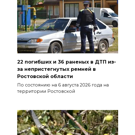
техногенных пожаров и 30
возгораний растительности
08 августа 2026 10:35
В Ростовской области
объявили штормовое
предупреждение из-за
22 погибших и 36 раненых в ДТП из-
высокого риска пожаров
за непристегнутых ремней в
08 августа 2026 09:32
Ростовской области
По состоянию на 6 августа 2026 года на
Утром над акваторией
территории Ростовской
Азовского моря сбили
вражеские БПЛА
08 августа 2026 09:29
Аномальная жара до +40 °C