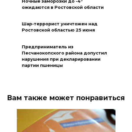
Ночные заморозки до -4°
08 августа 2026 18:15
ожидаются в Ростовской области
На Дону обсудили вопросы
повышения доступности
Шар-террорист уничтожен над
Ростовской областью 25 июня
медицинской помощи с
участием федеральных
экспертов
Предприниматель из
Песчанокопского района допустил
08 августа 2026 17:40
нарушения при декларировании
партии пшеницы
В Новочеркасске построят
новую модульную котельную
и благоустроят проспект
Платовский
Вам также может понравиться
08 августа 2026 17:18
Это стало нашей традицией:
ростовчане установили