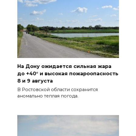
сберечь – спрячьте первое
сорванное яблоко: приметы
на 8 августа
07 августа 2026 22:04
В Железнодорожном районе
Ростова-на-Дону на сутки
отключат воду из-за
На Дону ожидается сильная жара
капремонта сетей
до +40° и высокая пожароопасность
07 августа 2026 20:32
8 и 9 августа
В Ростовской области сохранится
Полиция ищет вандалов,
аномально теплая погода.
осквернивших стелу
«Освободителям Ростова»
07 августа 2026 20:12