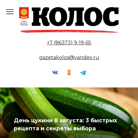
Перейти
к
содержанию
+7 (86373) 9-19-65
gazetakolos@yandex.ru
22 погибших и 36 раненых в ДТП из-
за непристегнутых ремней в
Ростовской области