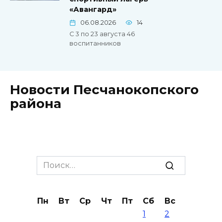
«Авангард»
06.08.2026
14
С 3 по 23 августа 46
воспитанников
Новости Песчанокопского
района
Search
for:
Пн
Вт
Ср
Чт
Пт
Сб
Вс
1
2