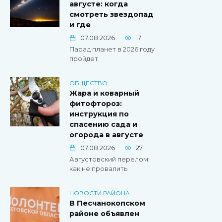
августе: когда
смотреть звездопад
и где
07.08.2026
17
Парад планет в 2026 году
пройдет
ОБЩЕСТВО
Жара и коварный
фитофтороз:
инструкция по
спасению сада и
огорода в августе
07.08.2026
27
Августовский перелом:
как не провалить
НОВОСТИ РАЙОНА
В Песчанокопском
районе объявлен