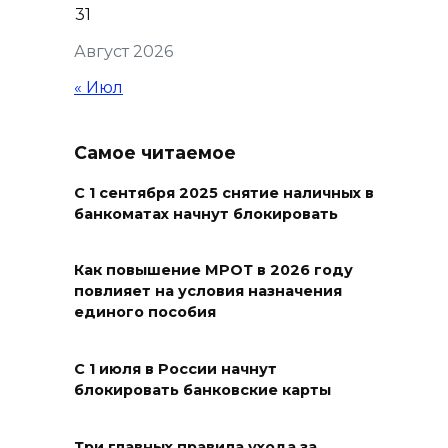
31
распустились кувшинки
Август 2026
06 августа 2026 20:56
« Июл
Перспективы недвижимости
06 августа 2026 20:11
Самое читаемое
С 1 сентября 2025 снятие наличных в
В Ворошиловском районе
банкоматах начнут блокировать
Ростова произошло
аварийное отключение света
Как повышение МРОТ в 2026 году
06 августа 2026 19:33
повлияет на условия назначения
единого пособия
Шахбокс, падел и пилон: в
Ростовской области
С 1 июля в России начнут
зарегистрировали новые
блокировать банковские карты
виды спорта
Три главных правила ухода за