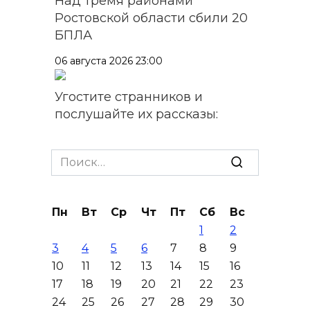
Над тремя районами
Ростовской области сбили 20
БПЛА
06 августа 2026 23:00
Угостите странников и
послушайте их рассказы:
приметы на 7 августа
Search
06 августа 2026 22:32
for:
В Ростове ликвидируют
подвальные котельные и
Пн
Вт
Ср
Чт
Пт
Сб
Вс
обновят теплосети
1
2
3
4
5
6
7
8
9
06 августа 2026 21:18
10
11
12
13
14
15
16
17
18
19
20
21
22
23
Вся акватория в цветах:
24
25
26
27
28
29
30
вблизи донской набережной