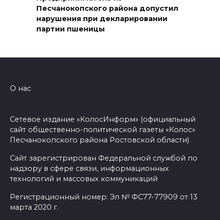
Песчанокопского района допустил
Развитие спорта на Дону
нарушения при декларировании
06 августа 2026 18:27
партии пшеницы
Андрей Фатеев: Театр Чехова
в Таганроге откроет 200-й
сезон в обновленном здании
О нас
в сентябре 2027 года
06 августа 2026 18:27
Сетевое издание «КолосИнформ» (официальный
сайт общественно-политической газеты «Колос»
Наблюдатели готовятся к
Песчанокопского района Ростовской области)
выборам
Сайт зарегистрирован Федеральной службой по
06 августа 2026 18:25
надзору в сфере связи, информационных
технологий и массовых коммуникаций
Материальная помощь
Регистрационный номер: Эл № ФС77-77909 от 13
пострадавшим при атаке
марта 2020 г.
БПЛА на Кубани