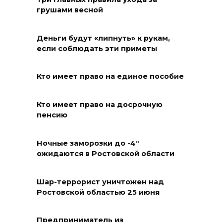
06 августа 2026 19:30
грушами весной
Юрий Слюсарь поздравил
донских строителей с
Деньги будут «липнуть» к рукам,
если соблюдать эти приметы
профессиональным
праздником и вручил
награды
Кто имеет право на единое пособие
06 августа 2026 18:35
Кто имеет право на досрочную
пенсию
Осторожно! Падение
кирпичей
Ночные заморозки до -4°
06 августа 2026 18:30
ожидаются в Ростовской области
Выставка «По городам и
Шар-террорист уничтожен над
весям»
Ростовской областью 25 июня
06 августа 2026 18:29
Предприниматель из