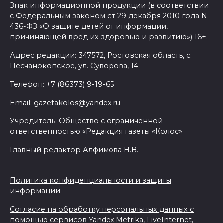
Знак информационной продукции (в соответствии
06 августа 2026 17:11
с Федеральным законом от 29 декабря 2010 года N
436-ФЗ «О защите детей от информации,
причиняющей вред их здоровью и развитию») 16+.
Ростовская область окажет
матпомощь семьям, у которых
Адрес редакции: 347572, Ростовская область, с.
погибли дети из-за атаки
Песчанокопское, ул. Суворова, 14.
БПЛА на Кубани
Телефон: +7 (86373) 9-19-65
06 августа 2026 16:57
Email: gazetakolos@yandex.ru
Дончан приглашают
Учредитель: Общество с ограниченной
ответственностью «Редакция газеты «Колос»
поучаствовать в конкурсе
«Лучший школьный педагог-
Главный редактор Алфимова Н.В.
библиотекарь России»
06 августа 2026 16:30
Политика конфиденциальности и защиты
информации
ВСЕ КАК ЕСТЬ. Политика
Согласие на обработку персональных данных с
Зеленского: ложь, вранье и
помощью сервисов Yandex.Metrika, LiveInternet,