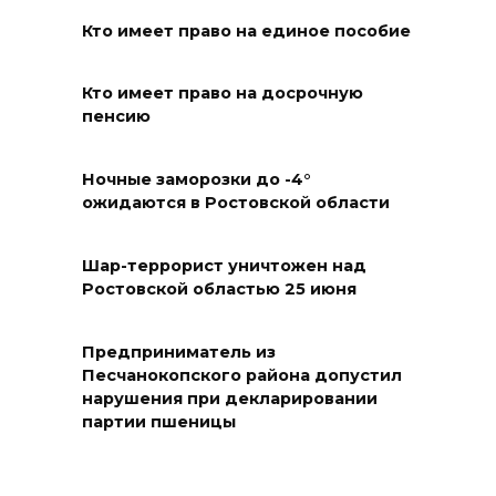
праздником и вручил
награды
Кто имеет право на единое пособие
06 августа 2026 18:35
Кто имеет право на досрочную
пенсию
Осторожно! Падение
кирпичей
Ночные заморозки до -4°
06 августа 2026 18:30
ожидаются в Ростовской области
Выставка «По городам и
Шар-террорист уничтожен над
весям»
Ростовской областью 25 июня
06 августа 2026 18:29
Предприниматель из
Песчанокопского района допустил
Развитие спорта на Дону
нарушения при декларировании
06 августа 2026 18:27
партии пшеницы
Андрей Фатеев: Театр Чехова