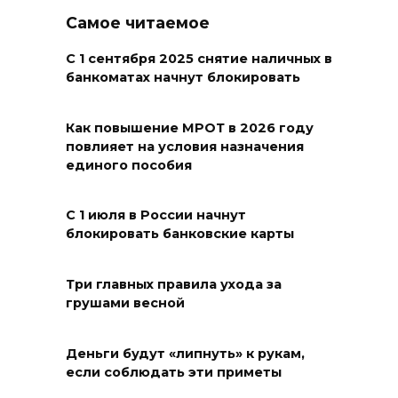
06 августа 2026 20:11
Самое читаемое
С 1 сентября 2025 снятие наличных в
В Ворошиловском районе
банкоматах начнут блокировать
Ростова произошло
аварийное отключение света
Как повышение МРОТ в 2026 году
06 августа 2026 19:33
повлияет на условия назначения
единого пособия
Шахбокс, падел и пилон: в
Ростовской области
С 1 июля в России начнут
зарегистрировали новые
блокировать банковские карты
виды спорта
Три главных правила ухода за
06 августа 2026 19:30
грушами весной
Юрий Слюсарь поздравил
донских строителей с
Деньги будут «липнуть» к рукам,
если соблюдать эти приметы
профессиональным