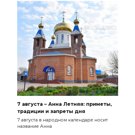
погибли дети из-за атаки
БПЛА на Кубани
06 августа 2026 16:57
Дончан приглашают
поучаствовать в конкурсе
«Лучший школьный педагог-
библиотекарь России»
06 августа 2026 16:30
ВСЕ КАК ЕСТЬ. Политика
Зеленского: ложь, вранье и
провокация
7 августа – Анна Летняя: приметы,
06 августа 2026 16:25
традиции и запреты дня
7 августа в народном календаре носит
Подготовка к школе
название Анна