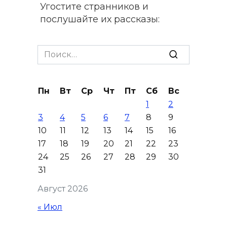
Угостите странников и
послушайте их рассказы:
приметы на 7 августа
Search
06 августа 2026 22:32
for:
В Ростове ликвидируют
подвальные котельные и
Пн
Вт
Ср
Чт
Пт
Сб
Вс
обновят теплосети
1
2
3
4
5
6
7
8
9
06 августа 2026 21:18
10
11
12
13
14
15
16
17
18
19
20
21
22
23
Вся акватория в цветах:
24
25
26
27
28
29
30
вблизи донской набережной
31
распустились кувшинки
Август 2026
06 августа 2026 20:56
« Июл
Перспективы недвижимости