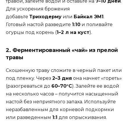
травой, залейте водой и оставьте на
7–10 дней
.
Для ускорения брожения
добавьте
Триходерму
или
Байкал ЭМ1
.
Готовый настой разведите
1:10
и поливайте
огурцы под корень (
1–2 л на куст
).
2. Ферментированный «чай» из прелой
травы
Скошенную траву сложите в черный пакет или
под пленку. Через
2–3 дня
она начнет «гореть»
(разогреваться до
60–70°C
). Залейте ее водой
на несколько часов – получится насыщенный
настой без неприятного запаха. Используйте
неразбавленным для корневой подкормки
или разведенным
1:1
для опрыскивания.