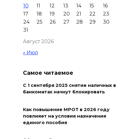
вернули 3500 раков,
10
11
12
13
14
15
16
пойманных браконьерами, в
17
18
19
20
21
22
23
естественную среду
24
25
26
27
28
29
30
31
09 августа 2026 17:40
Август 2026
Работу кафе в Батайске
« Июл
приостановят после
группового отравления
Самое читаемое
09 августа 2026 17:24
С 1 сентября 2025 снятие наличных в
На Дону почтили память
банкоматах начнут блокировать
детей – жертв войны в
Донбассе
Как повышение МРОТ в 2026 году
повлияет на условия назначения
09 августа 2026 16:55
единого пособия
День памяти детей – жертв