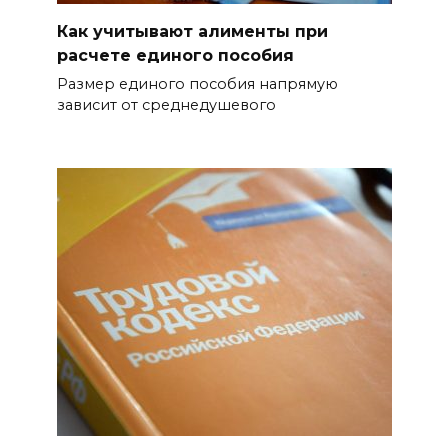
жара
Как учитывают алименты при
09 августа 2026 09:34
расчете единого пособия
Размер единого пособия напрямую
Ураган не обещают: сегодня в
зависит от среднедушевого
Ростове жара
09 августа 2026 07:01
Горел сухостой: в Ростовской
области сбили 30 БПЛА
08 августа 2026 23:10
Пусть съест ребенок капусту,
дабы учеба легко давалась:
приметы на 9 августа
08 августа 2026 18:37