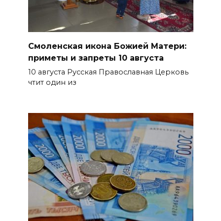
могут признать лучшими в
стране
09 августа 2026 11:43
Смоленская икона Божией Матери:
приметы и запреты 10 августа
Донской колледж закупил
10 августа Русская Православная Церковь
комплексы БПЛА для
чтит один из
обучения пилотированию
09 августа 2026 10:50
На юге и северо-востоке
Ростовской области сегодня
до +40 °C
09 августа 2026 10:31
В 21 донском муниципалитете
ожидается чрезвычайная