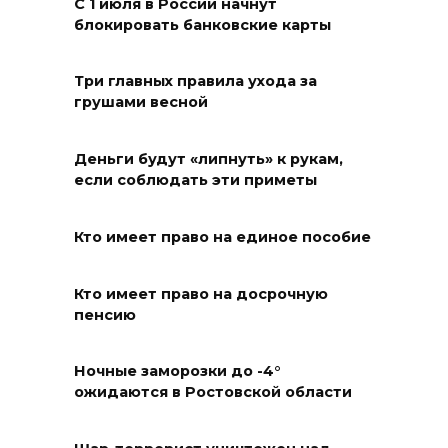
С 1 июля в России начнут
войны в Донбассе: донские
блокировать банковские карты
учреждения культуры
присоединились к минуте
молчания
Три главных правила ухода за
грушами весной
09 августа 2026 16:13
Деньги будут «липнуть» к рукам,
Вылетела в кювет:
если соблюдать эти приметы
смертельное ДТП в
Целинском районе
Кто имеет право на единое пособие
09 августа 2026 14:36
Кто имеет право на досрочную
Запах гари: в Левенцовке
пенсию
горела трава
Ночные заморозки до -4°
09 августа 2026 14:21
ожидаются в Ростовской области
В Таганроге горел склад на