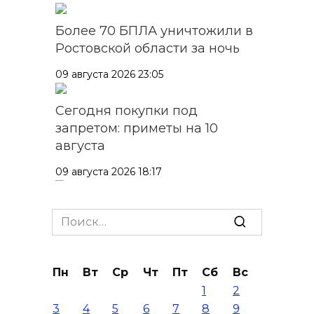
Более 70 БПЛА уничтожили в
Ростовской области за ночь
09 августа 2026 23:05
Сегодня покупки под
запретом: приметы на 10
августа
09 августа 2026 18:17
ВККС рассмотрит вопрос об
Search
аресте экс-судей Ростова на
for:
следующей неделе
09 августа 2026 18:01
Пн
Вт
Ср
Чт
Пт
Сб
Вс
1
2
Донские полицейские
3
4
5
6
7
8
9