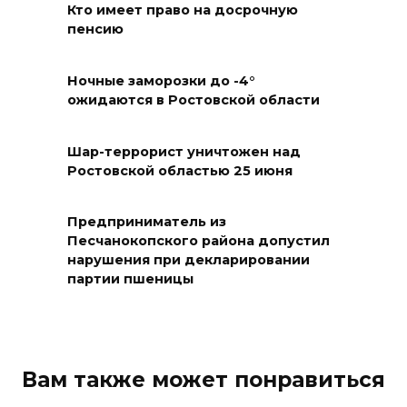
Кто имеет право на досрочную
06 августа 2026 18:25
пенсию
Материальная помощь
Ночные заморозки до -4°
пострадавшим при атаке
ожидаются в Ростовской области
БПЛА на Кубани
06 августа 2026 17:11
Шар-террорист уничтожен над
Ростовской областью 25 июня
Ростовская область окажет
матпомощь семьям, у которых
Предприниматель из
погибли дети из-за атаки
Песчанокопского района допустил
БПЛА на Кубани
нарушения при декларировании
партии пшеницы
06 августа 2026 16:57
Дончан приглашают
поучаствовать в конкурсе
Вам также может понравиться
«Лучший школьный педагог-
библиотекарь России»