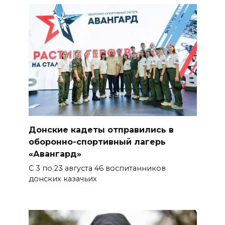
06 августа 2026 16:30
ВСЕ КАК ЕСТЬ. Политика
Зеленского: ложь, вранье и
провокация
06 августа 2026 16:25
Подготовка к школе
Донские кадеты отправились в
06 августа 2026 15:51
оборонно-спортивный лагерь
«Авангард»
Донские спасатели провели
С 3 по 23 августа 46 воспитанников
профилактические занятия
донских казачьих
более чем для 11 тыс. детей
06 августа 2026 15:49