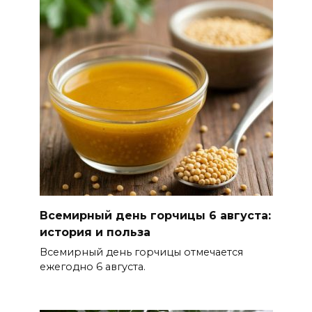
В Ростовской области до
конца года откроют 49
спортивных объектов
06 августа 2026 15:01
Россияне сообщают о
массовом сбое в работе
нескольких приложений
06 августа 2026 14:35
В Советском районе Ростова
Всемирный день горчицы 6 августа:
из-за порыва на водоводе
история и польза
ограничили подачу воды
Всемирный день горчицы отмечается
06 августа 2026 14:33
ежегодно 6 августа.
Диспансеризация дончан