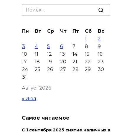
Шахбокс, падел и пилон: в
Search
Ростовской области
for:
зарегистрировали новые
виды спорта
Пн
Вт
Ср
Чт
Пт
Сб
Вс
06 августа 2026 19:30
1
2
3
4
5
6
7
8
9
Юрий Слюсарь поздравил
10
11
12
13
14
15
16
донских строителей с
17
18
19
20
21
22
23
профессиональным
24
25
26
27
28
29
30
праздником и вручил
31
награды
Август 2026
06 августа 2026 18:35
« Июл
Осторожно! Падение
кирпичей
Самое читаемое
06 августа 2026 18:30
С 1 сентября 2025 снятие наличных в