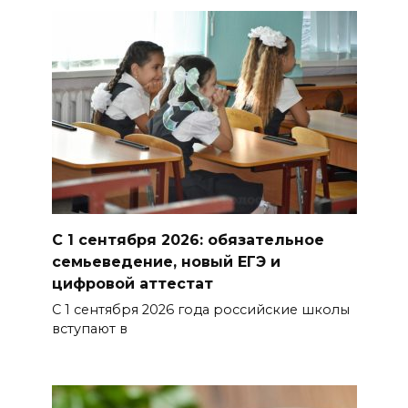
Снова пробка: затор на 8 км
собрался на М-4 «Дон» под
Шахтами
06 августа 2026 15:20
Александр Брод – о
современных подходах к
контролю за выборами и
подготовке наблюдателей на
Дону
С 1 сентября 2026: обязательное
семьеведение, новый ЕГЭ и
06 августа 2026 15:12
цифровой аттестат
С 1 сентября 2026 года российские школы
В донских школах к 1 сентября
вступают в
обновят учебники
06 августа 2026 15:10