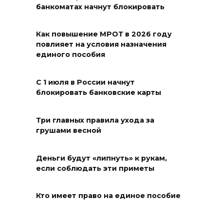
банкоматах начнут блокировать
Выставка «По городам и
весям»
Как повышение МРОТ в 2026 году
повлияет на условия назначения
06 августа 2026 18:29
единого пособия
Развитие спорта на Дону
С 1 июля в России начнут
06 августа 2026 18:27
блокировать банковские карты
Андрей Фатеев: Театр Чехова
Три главных правила ухода за
в Таганроге откроет 200-й
грушами весной
сезон в обновленном здании
в сентябре 2027 года
Деньги будут «липнуть» к рукам,
если соблюдать эти приметы
06 августа 2026 18:27
Наблюдатели готовятся к
Кто имеет право на единое пособие
выборам