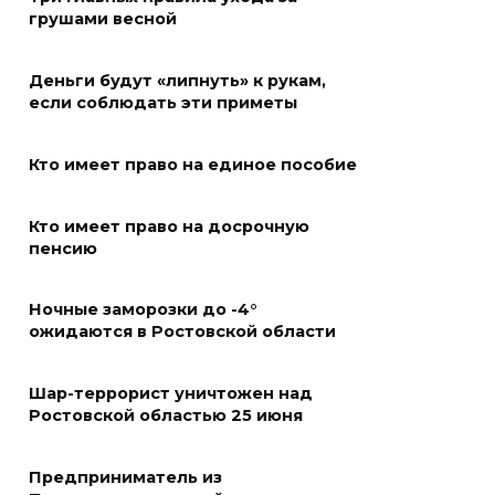
в Таганроге откроет 200-й
грушами весной
сезон в обновленном здании
в сентябре 2027 года
Деньги будут «липнуть» к рукам,
если соблюдать эти приметы
06 августа 2026 18:27
Кто имеет право на единое пособие
Наблюдатели готовятся к
выборам
Кто имеет право на досрочную
06 августа 2026 18:25
пенсию
Материальная помощь
Ночные заморозки до -4°
пострадавшим при атаке
ожидаются в Ростовской области
БПЛА на Кубани
Шар-террорист уничтожен над
06 августа 2026 17:11
Ростовской областью 25 июня
Ростовская область окажет
Предприниматель из
матпомощь семьям, у которых