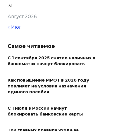
праздником и вручил
31
награды
Август 2026
06 августа 2026 18:35
« Июл
Осторожно! Падение
кирпичей
Самое читаемое
06 августа 2026 18:30
С 1 сентября 2025 снятие наличных в
банкоматах начнут блокировать
Выставка «По городам и
весям»
Как повышение МРОТ в 2026 году
повлияет на условия назначения
06 августа 2026 18:29
единого пособия
Развитие спорта на Дону
С 1 июля в России начнут
06 августа 2026 18:27
блокировать банковские карты
Андрей Фатеев: Театр Чехова
Три главных правила ухода за