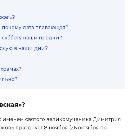
ская»?
 и почему дата плавающая?
ю субботу наши предки?
вскую в наши дни?
в храмах?
вильно?
вская»?
 с именем святого великомученика Димитрия
ковь празднует 8 ноября (26 октября по