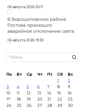
06 августа 2026 20:11
В Ворошиловском районе
Ростова произошло
аварийное отключение света
06 августа 2026 19:33
Шахбокс, падел и пилон: в
Search
Ростовской области
for:
зарегистрировали новые
виды спорта
Пн
Вт
Ср
Чт
Пт
Сб
Вс
06 августа 2026 19:30
1
2
3
4
5
6
7
8
9
Юрий Слюсарь поздравил
10
11
12
13
14
15
16
донских строителей с
17
18
19
20
21
22
23
профессиональным
24
25
26
27
28
29
30