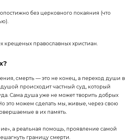
оропостижно без церковного покаяния (что
ю).
х крещеных православных христиан.
х?
ения, смерть — это не конец, а переход души в
 душой происходит частный суд, который
уда. Сама душа уже не может творить добрых
 Но это можем сделать мы, живые, через свою
овершаемые в их память.
ние», а реальная помощь, проявление самой
решагнуть границу смерти.