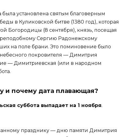
а была установлена святым благоверным
ды в Куликовской битве (1380 год), которая
ой Богородицы (8 сентября), князь, посещая
 преподобному Сергию Радонежскому
их на поле брани. Это поминовение было
о небесного покровителя — Димитрия
ание — Димитриевская (или в народном
ота.
ду и почему дата плавающая?
ьская суббота выпадает на 1 ноября
.
ованному празднику — дню памяти Димитрия