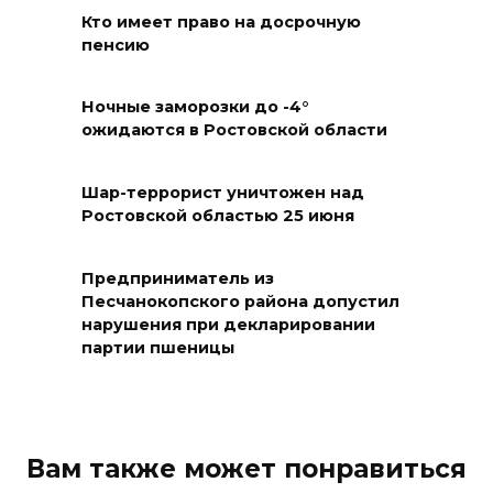
Кто имеет право на досрочную
06 августа 2026 18:25
пенсию
Материальная помощь
Ночные заморозки до -4°
пострадавшим при атаке
ожидаются в Ростовской области
БПЛА на Кубани
06 августа 2026 17:11
Шар-террорист уничтожен над
Ростовской областью 25 июня
Ростовская область окажет
матпомощь семьям, у которых
Предприниматель из
погибли дети из-за атаки
Песчанокопского района допустил
БПЛА на Кубани
нарушения при декларировании
партии пшеницы
06 августа 2026 16:57
Дончан приглашают
поучаствовать в конкурсе
Вам также может понравиться
«Лучший школьный педагог-