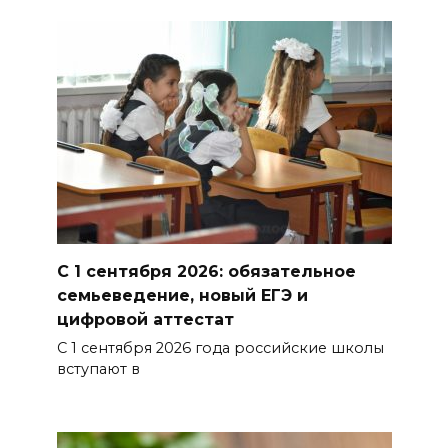
Снова пробка: затор на 8 км
собрался на М-4 «Дон» под
Шахтами
06 августа 2026 15:20
Александр Брод – о
современных подходах к
контролю за выборами и
подготовке наблюдателей на
Дону
С 1 сентября 2026: обязательное
семьеведение, новый ЕГЭ и
06 августа 2026 15:12
цифровой аттестат
С 1 сентября 2026 года российские школы
В донских школах к 1 сентября
вступают в
обновят учебники
06 августа 2026 15:10