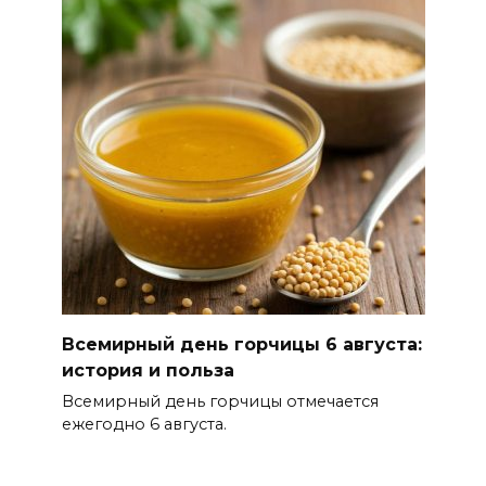
В Ростовской области до
конца года откроют 49
спортивных объектов
06 августа 2026 15:01
Россияне сообщают о
массовом сбое в работе
нескольких приложений
06 августа 2026 14:35
В Советском районе Ростова
Всемирный день горчицы 6 августа:
из-за порыва на водоводе
история и польза
ограничили подачу воды
Всемирный день горчицы отмечается
06 августа 2026 14:33
ежегодно 6 августа.
Диспансеризация дончан