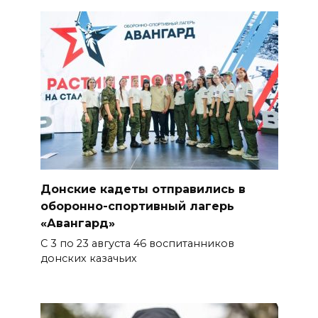
библиотекарь России»
06 августа 2026 16:30
ВСЕ КАК ЕСТЬ. Политика
Зеленского: ложь, вранье и
провокация
06 августа 2026 16:25
Подготовка к школе
Донские кадеты отправились в
06 августа 2026 15:51
оборонно-спортивный лагерь
«Авангард»
Донские спасатели провели
С 3 по 23 августа 46 воспитанников
профилактические занятия
донских казачьих
более чем для 11 тыс. детей
06 августа 2026 15:49