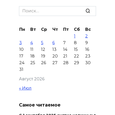
Шахбокс, падел и пилон: в
Search
Ростовской области
for:
зарегистрировали новые
виды спорта
Пн
Вт
Ср
Чт
Пт
Сб
Вс
06 августа 2026 19:30
1
2
3
4
5
6
7
8
9
Юрий Слюсарь поздравил
10
11
12
13
14
15
16
донских строителей с
17
18
19
20
21
22
23
профессиональным
24
25
26
27
28
29
30
праздником и вручил
31
награды
Август 2026
06 августа 2026 18:35
« Июл
Осторожно! Падение
кирпичей
Самое читаемое
06 августа 2026 18:30