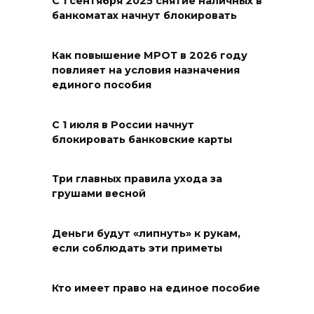
С 1 сентября 2025 снятие наличных в
банкоматах начнут блокировать
Выставка «По городам и
весям»
Как повышение МРОТ в 2026 году
повлияет на условия назначения
06 августа 2026 18:29
единого пособия
Развитие спорта на Дону
С 1 июля в России начнут
06 августа 2026 18:27
блокировать банковские карты
Андрей Фатеев: Театр Чехова
Три главных правила ухода за
в Таганроге откроет 200-й
грушами весной
сезон в обновленном здании
в сентябре 2027 года
Деньги будут «липнуть» к рукам,
если соблюдать эти приметы
06 августа 2026 18:27
Наблюдатели готовятся к
Кто имеет право на единое пособие
выборам