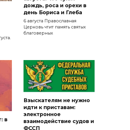
дождь, роса и орехи в
В Новошахтинске и Матвеево-
день Бориса и Глеба
Курганском районе
6 августа Православная
чествовали золотых юбиляров
Церковь чтит память святых
благоверных
уста.
06 августа 2026 10:03
Правительство: Госюрбюро
Ростовской области активно
взаимодействует с другими
регионами
06 августа 2026 09:56
В центре Ростова участок
Взыскателям не нужно
идти к приставам:
тротуара у дома на Большой
электронное
Садовой, 94, огородили
: в
взаимодействие судов и
06 августа 2026 09:49
ФССП