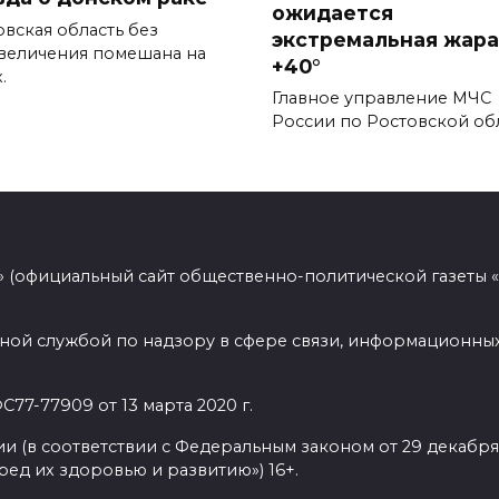
ожидается
овская область без
экстремальная жара
величения помешана на
+40°
.
Главное управление МЧС
России по Ростовской об
 (официальный сайт общественно-политической газеты 
ной службой по надзору в сфере связи, информационных
77-77909 от 13 марта 2020 г.
(в соответствии с Федеральным законом от 29 декабря 
ед их здоровью и развитию») 16+.