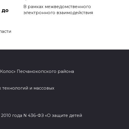
В рамках межведомственного
 до
В Ростове на проспекте
электронного взаимодействия
Михаила Нагибина, 14а,
завершили ремонт
ласти
теплотрассы
06 августа 2026 08:51
Кроссовер врезался в фургон:
смертельное ДТП в
«Колос» Песчанокопского района
Волгодонске
06 августа 2026 08:27
 технологий и массовых
На Дону построят еще 8
площадок ГТО в этом году
2010 года N 436-ФЗ «О защите детей
06 августа 2026 07:47