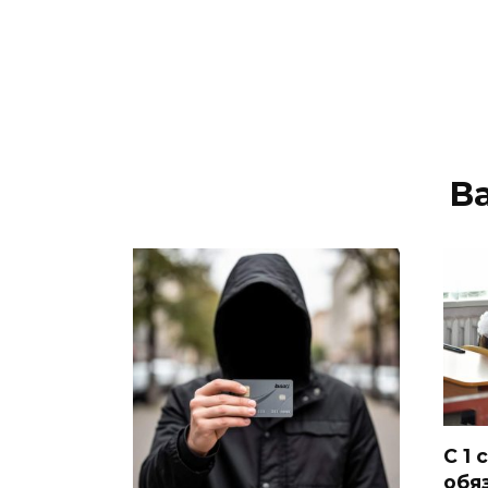
В
С 1 
обя