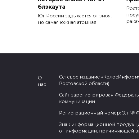
блэкаута
Рост
преу
Юг России задыхается от зноя,
раках
но самая южная атомная
Сетевое издание «КолосИнформ»
О
Ростовской области)
нас
Сайт зарегистрирован Федераль
коммуникаций
Регистрационный номер: Эл № ФС
Знак информационной продукции 
от информации, причиняющей вр