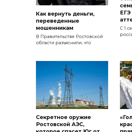
сем
ЕГЭ
Как вернуть деньги,
атт
переведенные
мошенникам
С 1 с
росс
В Правительстве Ростовской
области разъяснили, что
Секретное оружие
«Го
Ростовской АЭС,
кра
которое спасет Юг от
пра