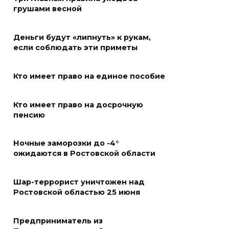
для льготников по проекту
грушами весной
«Моя карта «Мир» прошла на
Дону
Деньги будут «липнуть» к рукам,
06 августа 2026 12:03
если соблюдать эти приметы
На Дону пройдет летний
Кто имеет право на единое пособие
фестиваль «Хутор Фест»
Кто имеет право на досрочную
06 августа 2026 11:46
пенсию
Власти региона работают над
Ночные заморозки до -4°
тем, чтобы матч «Ростова»
ожидаются в Ростовской области
против «Рубина» состоялся со
зрителями
Шар-террорист уничтожен над
06 августа 2026 11:45
Ростовской областью 25 июня
На стадионе «Ростов Арена»
Предприниматель из
из-за урагана пострадал