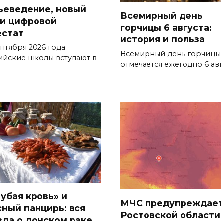
ьеведение, новый
Всемирный день
 и цифровой
горчицы 6 августа:
естат
история и польза
ентября 2026 года
Всемирный день горчицы
ийские школы вступают в
отмечается ежегодно 6 авг
лубая кровь» и
МЧС предупреждает
сный панцирь: вся
Ростовской области
вда о донском раке