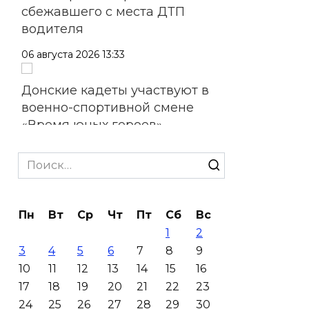
сбежавшего с места ДТП
водителя
06 августа 2026 13:33
Донские кадеты участвуют в
военно-спортивной смене
«Время юных героев»
06 августа 2026 13:33
Search
for:
Безопасность выборов,
плазменный двигатель и
Пн
Вт
Ср
Чт
Пт
Сб
Вс
золото синхронисток:
1
2
основные события 5 августа
3
4
5
6
7
8
9
06 августа 2026 13:33
10
11
12
13
14
15
16
17
18
19
20
21
22
23
Теннисистка Любовь
24
25
26
27
28
29
30