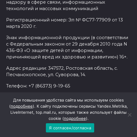
надзору в сфере связи, информационных
технологий и массовых коммуникаций
Регистрационный номер: Эл № ФС77-77909 от 13
марта 2020 г.
Знак информационной продукции (в соответствии
с Федеральным законом от 29 декабря 2010 года N
436-ФЗ «О защите детей от информации,
причиняющей вред их здоровью и развитию») 16+.
Адрес редакции: 347572, Ростовская область, с.
Песчанокопское, ул. Суворова, 14.
Телефон: +7 (86373) 9-19-65
Email: gazetakolos@yandex.ru
Для повышения удобства сайта мы используем cookies
(
подробнее
). К сайту подключены сервисы Yandex.Metrika,
Учредитель: Общество с ограниченной
LiveInternet, top.mail.ru, которые также использует файлы
ответственностью «Редакция газеты «Колос»
cookie (
подробнее
).
Главный редактор Алфимова Н.В.
Я согласен/согласна