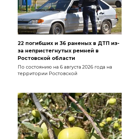
капремонта сетей
07 августа 2026 20:32
Полиция ищет вандалов,
осквернивших стелу
22 погибших и 36 раненых в ДТП из-
«Освободителям Ростова»
за непристегнутых ремней в
07 августа 2026 20:12
Ростовской области
По состоянию на 6 августа 2026 года на
Госавтоинспекция по
территории Ростовской
Ростовской области призвала
водителей быть осторожными
из-за ухудшения погоды
07 августа 2026 19:39
Сап-фестиваль, ночной забег
и турниры: как в Ростове