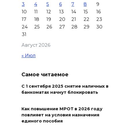
3
4
5
6
7
8
9
10
11
12
13
14
15
16
Сносить нельзя, сохранять
17
18
19
20
21
22
23
нечем: как ростовчане
24
25
26
27
28
29
30
спасают доходный дом
31
Рувинского от запустения
Август 2026
08 августа 2026 14:04
« Июл
В Волгодонске мужчина
поджег газ в квартире
Самое читаемое
бывшей жены, эвакуированы
7 человек
С 1 сентября 2025 снятие наличных в
банкоматах начнут блокировать
08 августа 2026 13:19
Юрий Слюсарь поздравил
Как повышение МРОТ в 2026 году
повлияет на условия назначения
жителей Ростовской области
единого пособия
с Днем физкультурника