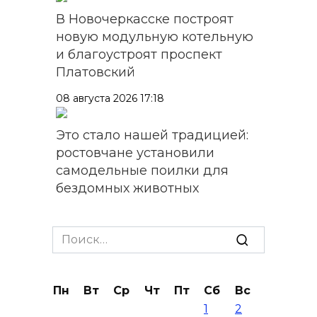
В Новочеркасске построят
новую модульную котельную
и благоустроят проспект
Платовский
08 августа 2026 17:18
Это стало нашей традицией:
ростовчане установили
самодельные поилки для
бездомных животных
08 августа 2026 16:56
Search
Журналисты «ДОН 24» вышли
for:
на субботник в парке
Островского
Пн
Вт
Ср
Чт
Пт
Сб
Вс
1
2
08 августа 2026 15:59