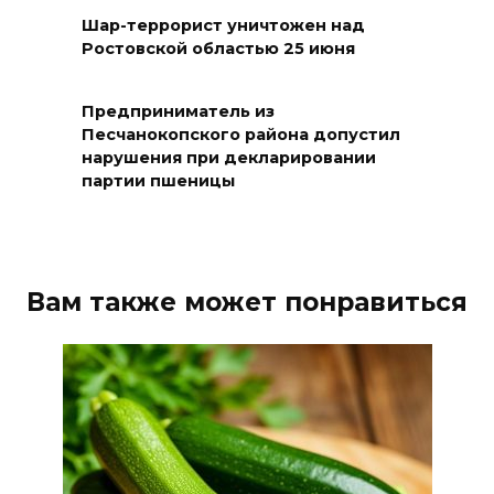
Шар-террорист уничтожен над
08 августа 2026 09:32
Ростовской областью 25 июня
Утром над акваторией
Предприниматель из
Азовского моря сбили
Песчанокопского района допустил
вражеские БПЛА
нарушения при декларировании
партии пшеницы
08 августа 2026 09:29
Аномальная жара до +40 °C
накроет Ростов-на-Дону 8
Вам также может понравиться
августа
08 августа 2026 09:23
Ночью дежурными силами
ПВО перехвачены и
уничтожены 397 украинских
беспилотников