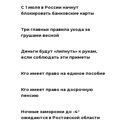
08 августа 2026 10:49
С 1 июля в России начнут
блокировать банковские карты
Ростовчане оказались среди
эвакуированных с пляжа в
Три главных правила ухода за
Новороссийске
грушами весной
08 августа 2026 10:40
Деньги будут «липнуть» к рукам,
В Ростовской области
если соблюдать эти приметы
ликвидировали 16
техногенных пожаров и 30
Кто имеет право на единое пособие
возгораний растительности
08 августа 2026 10:35
Кто имеет право на досрочную
пенсию
В Ростовской области
объявили штормовое
Ночные заморозки до -4°
ожидаются в Ростовской области
предупреждение из-за
высокого риска пожаров