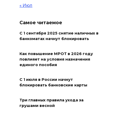
осваивают новые профессии
« Июл
07 августа 2026 18:38
Самое читаемое
Бесплатные путевки для 17
тысяч детей: в Ростовской
С 1 сентября 2025 снятие наличных в
банкоматах начнут блокировать
области продолжается
оздоровительная кампания
Как повышение МРОТ в 2026 году
07 августа 2026 18:30
повлияет на условия назначения
единого пособия
Судьба аварийного особняка
в донской столице
С 1 июля в России начнут
блокировать банковские карты
07 августа 2026 18:28
«Метеор» «Андрей Байков»
Три главных правила ухода за
грушами весной
07 августа 2026 18:25