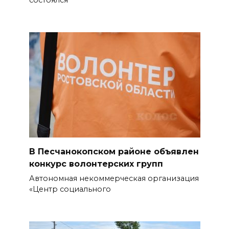
состоялся
стать городом с населением
под 2 млн человек
07 августа 2026 15:22
В Ростове на озере Лесном
утонул 43-летний мужчина
07 августа 2026 15:06
В Ростовской области из-за
жары проезжую часть
федеральных трасс поливают
В Песчанокопском районе объявлен
водой
конкурс волонтерских групп
Автономная некоммерческая организация
07 августа 2026 14:55
«Центр социального
Сотрудники ДПС помогли
женщине с ребенком на