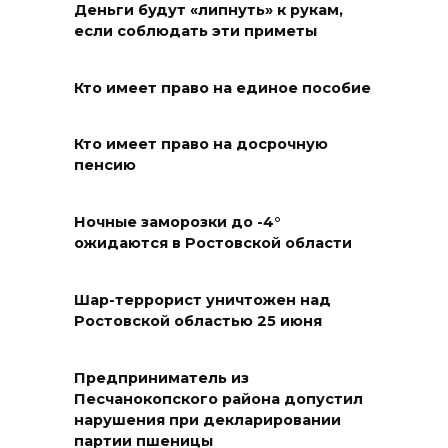
Деньги будут «липнуть» к рукам,
Меры поддержки после ЧС
если соблюдать эти приметы
07 августа 2026 17:48
Кто имеет право на единое пособие
На Дону обсудили
взаимодействие участников
Кто имеет право на досрочную
избирательного процесса в
пенсию
период ЕДГ-2026
Ночные заморозки до -4°
07 августа 2026 17:14
ожидаются в Ростовской области
В Ростове доходный дом
Емельяновых на Большой
Шар-террорист уничтожен над
Ростовской областью 25 июня
Садовой, 94, обследуют
специалисты
Предприниматель из
07 августа 2026 17:03
Песчанокопского района допустил
нарушения при декларировании
Бетон и влага: эксперт ЮФУ
партии пшеницы