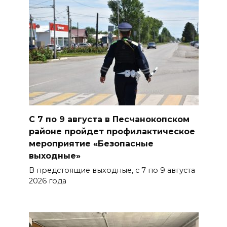
трассе М-4 «Дон»
07 августа 2026 14:33
В Батайске в заброшенном
здании произошло короткое
замыкание
07 августа 2026 14:30
Учиться, чтобы работать
С 7 по 9 августа в Песчанокопском
районе пройдет профилактическое
07 августа 2026 14:28
мероприятие «Безопасные
выходные»
Раскаленный август
В предстоящие выходные, с 7 по 9 августа
2026 года
07 августа 2026 14:28
До 120 человек на борту:
новому «Метеору» присвоили