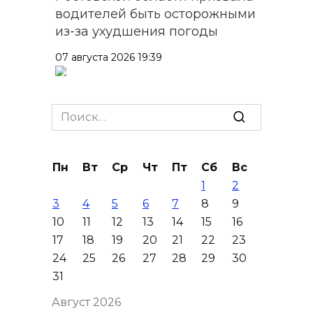
водителей быть осторожными
из-за ухудшения погоды
07 августа 2026 19:39
Сап-фестиваль, ночной забег
и турниры: как в Ростове
Search
отметят День физкультурника
for:
07 августа 2026 19:19
Пн
Вт
Ср
Чт
Пт
Сб
Вс
1
2
В Таганроге из-за аварии
3
4
5
6
7
8
9
отключили свет на четырех
10
11
12
13
14
15
16
улицах
17
18
19
20
21
22
23
07 августа 2026 18:42
24
25
26
27
28
29
30
31
В Ростовской области более
Август 2026
2000 жителей бесплатно