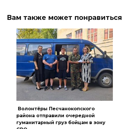
08 августа 2026 10:35
Вам также может понравиться
В Ростовской области
объявили штормовое
предупреждение из-за
высокого риска пожаров
08 августа 2026 09:32
Утром над акваторией
Азовского моря сбили
вражеские БПЛА
08 августа 2026 09:29
Аномальная жара до +40 °C
Волонтёры Песчанокопского
накроет Ростов-на-Дону 8
района отправили очередной
августа
гуманитарный груз бойцам в зону