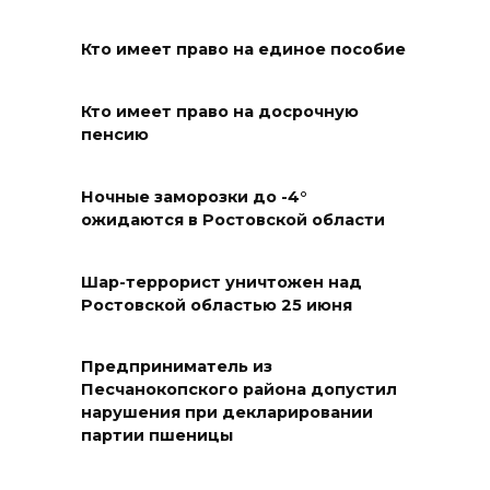
08 августа 2026 13:19
Кто имеет право на единое пособие
Юрий Слюсарь поздравил
жителей Ростовской области
Кто имеет право на досрочную
пенсию
с Днем физкультурника
08 августа 2026 10:49
Ночные заморозки до -4°
ожидаются в Ростовской области
Ростовчане оказались среди
эвакуированных с пляжа в
Шар-террорист уничтожен над
Новороссийске
Ростовской областью 25 июня
08 августа 2026 10:40
Предприниматель из
В Ростовской области
Песчанокопского района допустил
нарушения при декларировании
ликвидировали 16
партии пшеницы
техногенных пожаров и 30
возгораний растительности