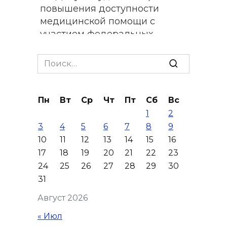
повышения доступности
медицинской помощи с
участием федеральных
экспертов
Search
08 августа 2026 17:40
for:
В Новочеркасске построят
Пн
Вт
Ср
Чт
Пт
Сб
Вс
новую модульную котельную
1
2
и благоустроят проспект
3
4
5
6
7
8
9
Платовский
10
11
12
13
14
15
16
08 августа 2026 17:18
17
18
19
20
21
22
23
24
25
26
27
28
29
30
Это стало нашей традицией:
31
ростовчане установили
Август 2026
самодельные поилки для
бездомных животных
« Июл