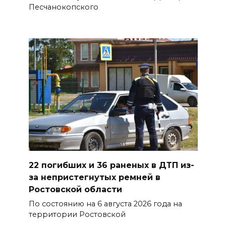
Песчанокопского
07 августа 2026 22:04
В Железнодорожном районе
Ростова-на-Дону на сутки
отключат воду из-за
капремонта сетей
07 августа 2026 20:32
Полиция ищет вандалов,
осквернивших стелу
«Освободителям Ростова»
22 погибших и 36 раненых в ДТП из-
07 августа 2026 20:12
за непристегнутых ремней в
Ростовской области
Госавтоинспекция по
По состоянию на 6 августа 2026 года на
Ростовской области призвала
территории Ростовской
водителей быть осторожными