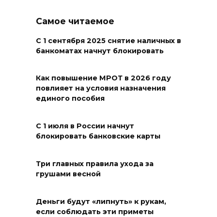
08 августа 2026 16:56
Самое читаемое
Журналисты «ДОН 24» вышли
на субботник в парке
С 1 сентября 2025 снятие наличных в
банкоматах начнут блокировать
Островского
08 августа 2026 15:59
Как повышение МРОТ в 2026 году
повлияет на условия назначения
Сносить нельзя, сохранять
единого пособия
нечем: как ростовчане
спасают доходный дом
С 1 июля в России начнут
Рувинского от запустения
блокировать банковские карты
08 августа 2026 14:04
Три главных правила ухода за
грушами весной
В Волгодонске мужчина
поджег газ в квартире
бывшей жены, эвакуированы
Деньги будут «липнуть» к рукам,
7 человек
если соблюдать эти приметы