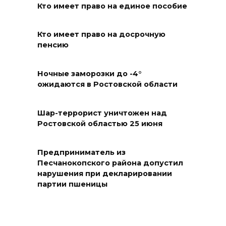
техногенных пожаров и 30
Кто имеет право на единое пособие
возгораний растительности
08 августа 2026 10:35
Кто имеет право на досрочную
пенсию
В Ростовской области
объявили штормовое
Ночные заморозки до -4°
ожидаются в Ростовской области
предупреждение из-за
высокого риска пожаров
Шар-террорист уничтожен над
08 августа 2026 09:32
Ростовской областью 25 июня
Утром над акваторией
Предприниматель из
Азовского моря сбили
Песчанокопского района допустил
вражеские БПЛА
нарушения при декларировании
партии пшеницы
08 августа 2026 09:29
Аномальная жара до +40 °C