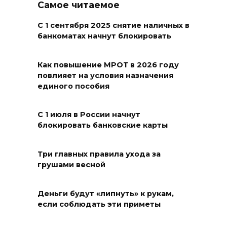
Самое читаемое
бывшей жены, эвакуированы
7 человек
С 1 сентября 2025 снятие наличных в
банкоматах начнут блокировать
08 августа 2026 13:19
Юрий Слюсарь поздравил
Как повышение МРОТ в 2026 году
повлияет на условия назначения
жителей Ростовской области
единого пособия
с Днем физкультурника
08 августа 2026 10:49
С 1 июля в России начнут
блокировать банковские карты
Ростовчане оказались среди
эвакуированных с пляжа в
Три главных правила ухода за
Новороссийске
грушами весной
08 августа 2026 10:40
Деньги будут «липнуть» к рукам,
В Ростовской области
если соблюдать эти приметы
ликвидировали 16