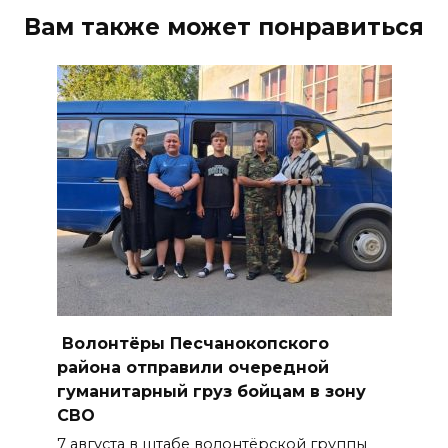
накроет Ростов-на-Дону 8
Вам также может понравиться
августа
08 августа 2026 09:23
Ночью дежурными силами
ПВО перехвачены и
уничтожены 397 украинских
беспилотников
08 августа 2026 09:19
Более 30 БПЛА сбили ночью в
пяти районах Ростовской
области
Волонтёры Песчанокопского
07 августа 2026 23:00
района отправили очередной
гуманитарный груз бойцам в зону
СВО
Дабы счастье семейное
сберечь – спрячьте первое
7 августа в штабе волонтёрской группы