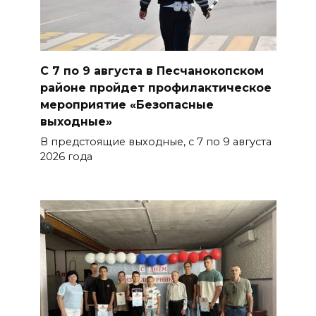
Бетон и влага: эксперт ЮФУ
объяснил, почему
ростовчанам тяжело
переносить жару
С 7 по 9 августа в Песчанокопском
07 августа 2026 16:30
районе пройдет профилактическое
мероприятие «Безопасные
выходные»
ВСЕ КАК ЕСТЬ. Исчезающая
Украина. Страна вдов и
В предстоящие выходные, с 7 по 9 августа
сирот...
2026 года
БОЛЬШЕ НОВОСТЕЙ