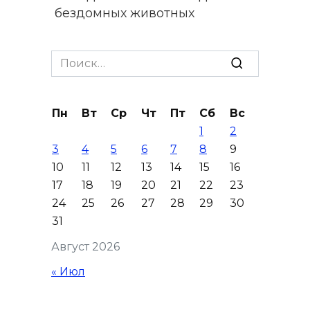
бездомных животных
08 августа 2026 16:56
Search
Журналисты «ДОН 24» вышли
for:
на субботник в парке
Островского
Пн
Вт
Ср
Чт
Пт
Сб
Вс
1
2
08 августа 2026 15:59
3
4
5
6
7
8
9
10
11
12
13
14
15
16
Сносить нельзя, сохранять
17
18
19
20
21
22
23
нечем: как ростовчане
24
25
26
27
28
29
30
спасают доходный дом
31
Рувинского от запустения
Август 2026
08 августа 2026 14:04
« Июл
В Волгодонске мужчина
поджег газ в квартире