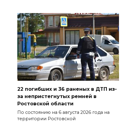
Ростовской области призвала
водителей быть осторожными
из-за ухудшения погоды
07 августа 2026 19:39
Сап-фестиваль, ночной забег
и турниры: как в Ростове
отметят День физкультурника
07 августа 2026 19:19
В Таганроге из-за аварии
22 погибших и 36 раненых в ДТП из-
отключили свет на четырех
за непристегнутых ремней в
улицах
Ростовской области
По состоянию на 6 августа 2026 года на
07 августа 2026 18:42
территории Ростовской
В Ростовской области более