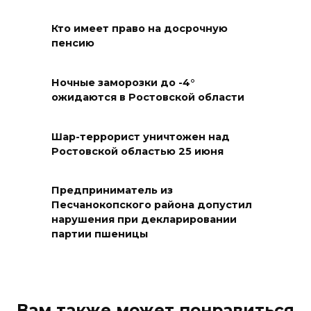
07 августа 2026 12:30
Кто имеет право на досрочную
пенсию
Александр Ищенко отметил
заслуги депутатов-
Ночные заморозки до -4°
строителей в помощи
ожидаются в Ростовской области
госпиталям, школам и
детским домам
Шар-террорист уничтожен над
Ростовской областью 25 июня
07 августа 2026 12:28
Приемная кампания в
Предприниматель из
медколледже
Песчанокопского района допустил
нарушения при декларировании
07 августа 2026 12:25
партии пшеницы
Атаку БПЛА отразили ночью в
небе над Ростовской
областью
Вам также может понравиться