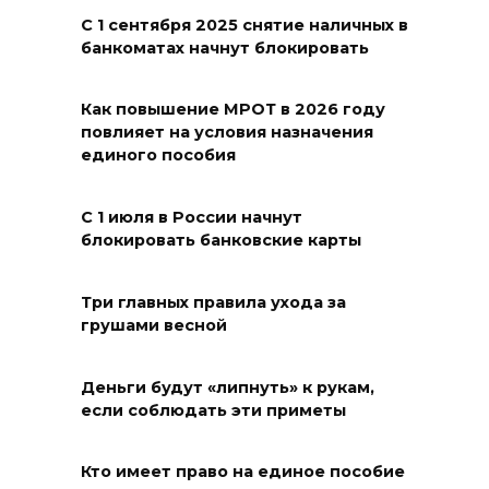
операции: основные события
С 1 сентября 2025 снятие наличных в
банкоматах начнут блокировать
6 августа
07 августа 2026 12:57
Как повышение МРОТ в 2026 году
повлияет на условия назначения
Проект Таганрогского музея
единого пособия
победил во втором конкурсе
программы «Красота внутри»
С 1 июля в России начнут
блокировать банковские карты
07 августа 2026 12:30
Строить. Создавать. Созидать.
Три главных правила ухода за
грушами весной
07 августа 2026 12:30
Деньги будут «липнуть» к рукам,
От Ростовской области в
если соблюдать эти приметы
полуфинал премии
#МЫВМЕСТЕ-2026 вышли 12
Кто имеет право на единое пособие
проектов