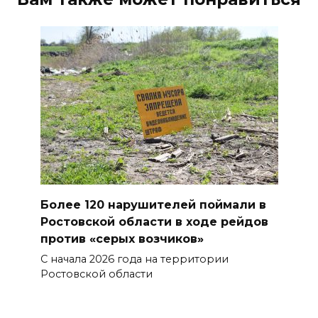
07 августа 2026 12:15
В некоторых районах Ростова
концентрация
формальдегида в воздухе
превысила норму в 12 раз
07 августа 2026 11:56
Энергетики против стихии
07 августа 2026 11:48
Более 120 нарушителей поймали в
Ростовской области в ходе рейдов
Казачий батальон «Покров»
против «серых возчиков»
формируется в войсках
С начала 2026 года на территории
беспилотных систем
Ростовской области
07 августа 2026 11:37