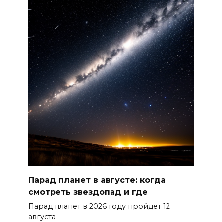
С 18 августа в Ростове в пер.
Доломановском появятся еще
11 новых парковок
07 августа 2026 10:43
В Ростовской области
стоимость патента для
трудовых мигрантов
планируют поднять до 17
тысяч рублей
07 августа 2026 10:18
Вместе 70 лет: в Сальском
Парад планет в августе: когда
районе супруги отметили
смотреть звездопад и где
благодатную свадьбу
Парад планет в 2026 году пройдет 12
07 августа 2026 10:17
августа.