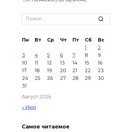
на Ростовскую область
надвигаются ливни с градом
Search
07 августа 2026 13:59
for:
В Общественной палате
Пн
Вт
Ср
Чт
Пт
Сб
Вс
предложили сократить
1
2
рабочий день из-за жары
3
4
5
6
7
8
9
07 августа 2026 13:43
10
11
12
13
14
15
16
17
18
19
20
21
22
23
Памятник Ермаку в
24
25
26
27
28
29
30
Новочеркасске перекрасили в
31
черный цвет – общественники
Август 2026
бьют тревогу
« Июл
07 августа 2026 13:38
Мем с Путиным, российские
Самое читаемое
лекарства и уникальные