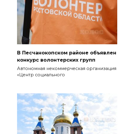
территориями РФ за ночь
07 августа 2026 08:33
Мужчина утонул на озере в
Ростове
07 августа 2026 07:34
В Песчанокопском районе объявлен
конкурс волонтерских групп
Жара не отступает от Ростова
Автономная некоммерческая организация
07 августа 2026 07:15
«Центр социального
Над тремя районами
Ростовской области сбили 20
БПЛА
06 августа 2026 23:00
Угостите странников и