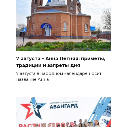
послушайте их рассказы:
приметы на 7 августа
06 августа 2026 22:32
В Ростове ликвидируют
подвальные котельные и
обновят теплосети
7 августа – Анна Летняя: приметы,
06 августа 2026 21:18
традиции и запреты дня
7 августа в народном календаре носит
Вся акватория в цветах:
название Анна
вблизи донской набережной
распустились кувшинки
БОЛЬШЕ НОВОСТЕЙ