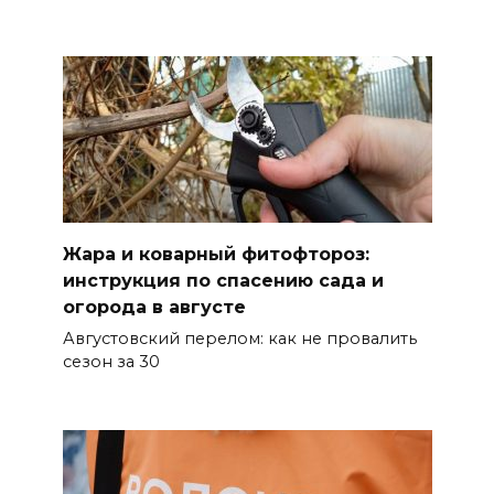
Из Ростовской области с
начала 2026 года выдворено
более 5900 мигрантов
07 августа 2026 10:00
На Дону проходит месячник
диспансеризации для людей
от 65 лет
Жара и коварный фитофтороз:
инструкция по спасению сада и
07 августа 2026 09:01
огорода в августе
Августовский перелом: как не провалить
Семеро погибших: за сутки на
сезон за 30
Дону зафиксировали 7 ДТП
07 августа 2026 08:42
Сотни БПЛА подавили над