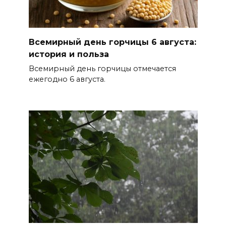
06 августа 2026 14:35
В Советском районе Ростова
Всемирный день горчицы 6 августа:
из-за порыва на водоводе
история и польза
ограничили подачу воды
Всемирный день горчицы отмечается
06 августа 2026 14:33
ежегодно 6 августа.
Диспансеризация дончан
старше 65 лет
06 августа 2026 14:30
Традиции семьи года
06 августа 2026 14:28
Таганрогский театр: пока
опущен занавес