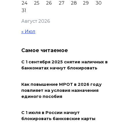
профессиональным
24
25
26
27
28
29
30
праздником и вручил
31
награды
Август 2026
06 августа 2026 18:35
« Июл
Осторожно! Падение
кирпичей
Самое читаемое
06 августа 2026 18:30
С 1 сентября 2025 снятие наличных в
банкоматах начнут блокировать
Выставка «По городам и
весям»
Как повышение МРОТ в 2026 году
повлияет на условия назначения
06 августа 2026 18:29
единого пособия
Развитие спорта на Дону
С 1 июля в России начнут
06 августа 2026 18:27
блокировать банковские карты