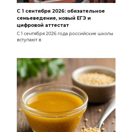
подготовке наблюдателей на
Дону
С 1 сентября 2026: обязательное
семьеведение, новый ЕГЭ и
06 августа 2026 15:12
цифровой аттестат
С 1 сентября 2026 года российские школы
В донских школах к 1 сентября
вступают в
обновят учебники
06 августа 2026 15:10
В Ростовской области до
конца года откроют 49
спортивных объектов
06 августа 2026 15:01
Россияне сообщают о
массовом сбое в работе
нескольких приложений