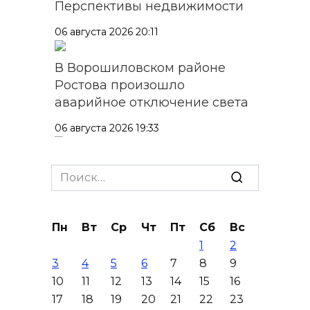
Перспективы недвижимости
06 августа 2026 20:11
В Ворошиловском районе
Ростова произошло
аварийное отключение света
06 августа 2026 19:33
Шахбокс, падел и пилон: в
Search
Ростовской области
for:
зарегистрировали новые
виды спорта
Пн
Вт
Ср
Чт
Пт
Сб
Вс
06 августа 2026 19:30
1
2
3
4
5
6
7
8
9
Юрий Слюсарь поздравил
10
11
12
13
14
15
16
донских строителей с
17
18
19
20
21
22
23