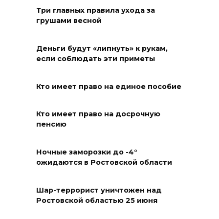
Андрей Фатеев: Театр Чехова
Три главных правила ухода за
в Таганроге откроет 200-й
грушами весной
сезон в обновленном здании
в сентябре 2027 года
Деньги будут «липнуть» к рукам,
если соблюдать эти приметы
06 августа 2026 18:27
Наблюдатели готовятся к
Кто имеет право на единое пособие
выборам
Кто имеет право на досрочную
06 августа 2026 18:25
пенсию
Материальная помощь
Ночные заморозки до -4°
пострадавшим при атаке
ожидаются в Ростовской области
БПЛА на Кубани
06 августа 2026 17:11
Шар-террорист уничтожен над
Ростовской областью 25 июня
Ростовская область окажет