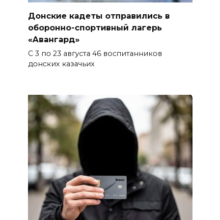
Донские кадеты отправились в
06 августа 2026 15:51
оборонно-спортивный лагерь
«Авангард»
Донские спасатели провели
С 3 по 23 августа 46 воспитанников
профилактические занятия
донских казачьих
более чем для 11 тыс. детей
06 августа 2026 15:49
«Хочу прожить жизнь одна»:
ростовчанка разочаровалась
в местных мужчинах
06 августа 2026 15:38
Возбуждено еще одно дело:
подозреваемому в поджоге
на АЗС заполняли две
емкости на 1000 л