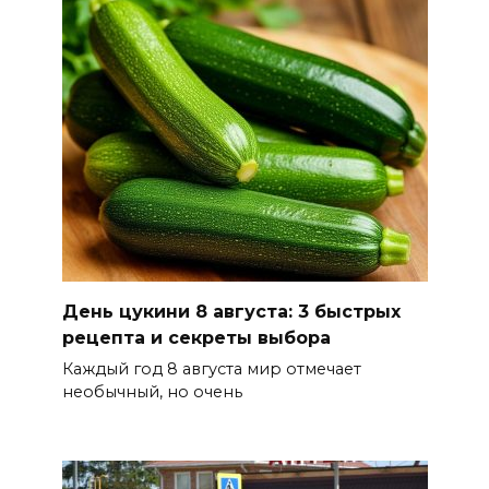
накроет Ростов-на-Дону 8
августа
08 августа 2026 09:23
Ночью дежурными силами
ПВО перехвачены и
уничтожены 397 украинских
беспилотников
08 августа 2026 09:19
День цукини 8 августа: 3 быстрых
Более 30 БПЛА сбили ночью в
рецепта и секреты выбора
пяти районах Ростовской
Каждый год 8 августа мир отмечает
области
необычный, но очень
07 августа 2026 23:00
Дабы счастье семейное