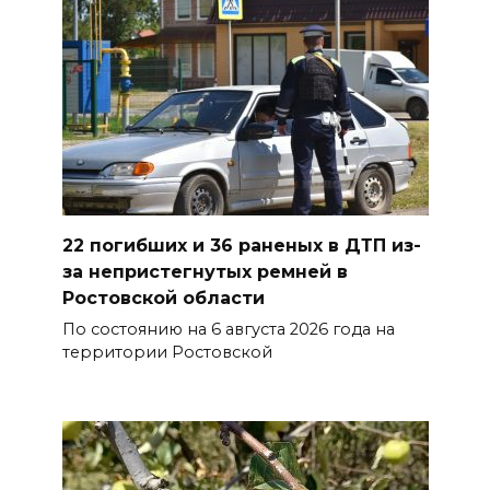
сберечь – спрячьте первое
сорванное яблоко: приметы
на 8 августа
07 августа 2026 22:04
В Железнодорожном районе
Ростова-на-Дону на сутки
отключат воду из-за
22 погибших и 36 раненых в ДТП из-
капремонта сетей
за непристегнутых ремней в
07 августа 2026 20:32
Ростовской области
По состоянию на 6 августа 2026 года на
Полиция ищет вандалов,
территории Ростовской
осквернивших стелу
«Освободителям Ростова»
07 августа 2026 20:12