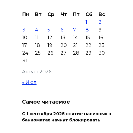
самодельные поилки для
бездомных животных
Пн
Вт
Ср
Чт
Пт
Сб
Вс
1
2
08 августа 2026 16:56
3
4
5
6
7
8
9
10
11
12
13
14
15
16
Журналисты «ДОН 24» вышли
17
18
19
20
21
22
23
на субботник в парке
24
25
26
27
28
29
30
Островского
31
08 августа 2026 15:59
Август 2026
Сносить нельзя, сохранять
« Июл
нечем: как ростовчане
спасают доходный дом
Самое читаемое
Рувинского от запустения
08 августа 2026 14:04
С 1 сентября 2025 снятие наличных в
банкоматах начнут блокировать
В Волгодонске мужчина