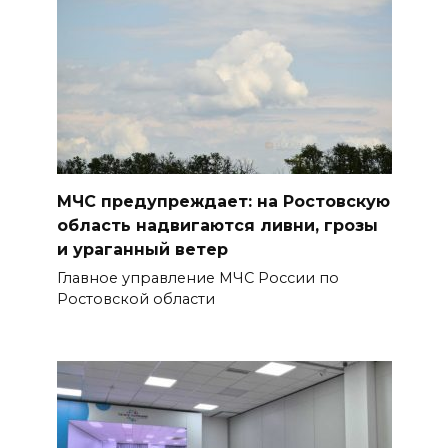
07 августа 2026 18:25
Меры поддержки после ЧС
07 августа 2026 17:48
На Дону обсудили
взаимодействие участников
МЧС предупреждает: на Ростовскую
избирательного процесса в
область надвигаются ливни, грозы
период ЕДГ-2026
и ураганный ветер
07 августа 2026 17:14
Главное управление МЧС России по
Ростовской области
В Ростове доходный дом
Емельяновых на Большой
Садовой, 94, обследуют
специалисты
07 августа 2026 17:03