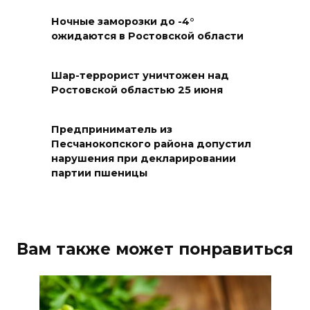
ликвидировали 16
техногенных пожаров и 30
Ночные заморозки до -4°
ожидаются в Ростовской области
возгораний растительности
08 августа 2026 10:35
Шар-террорист уничтожен над
Ростовской областью 25 июня
В Ростовской области
объявили штормовое
Предприниматель из
предупреждение из-за
Песчанокопского района допустил
высокого риска пожаров
нарушения при декларировании
партии пшеницы
08 августа 2026 09:32
Утром над акваторией
Азовского моря сбили
Вам также может понравиться
вражеские БПЛА
08 августа 2026 09:29
Аномальная жара до +40 °C