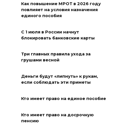
поджег газ в квартире
Как повышение МРОТ в 2026 году
повлияет на условия назначения
бывшей жены, эвакуированы
единого пособия
7 человек
08 августа 2026 13:19
С 1 июля в России начнут
блокировать банковские карты
Юрий Слюсарь поздравил
жителей Ростовской области
Три главных правила ухода за
с Днем физкультурника
грушами весной
08 августа 2026 10:49
Деньги будут «липнуть» к рукам,
Ростовчане оказались среди
если соблюдать эти приметы
эвакуированных с пляжа в
Новороссийске
Кто имеет право на единое пособие
08 августа 2026 10:40
Кто имеет право на досрочную
пенсию
В Ростовской области