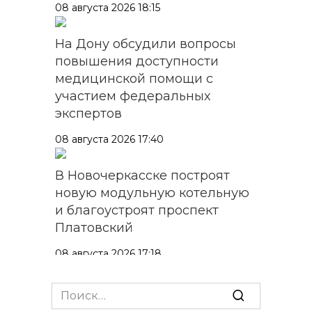
08 августа 2026 18:15
На Дону обсудили вопросы
повышения доступности
медицинской помощи с
участием федеральных
экспертов
08 августа 2026 17:40
В Новочеркасске построят
новую модульную котельную
и благоустроят проспект
Платовский
08 августа 2026 17:18
Это стало нашей традицией:
Search
ростовчане установили
for: