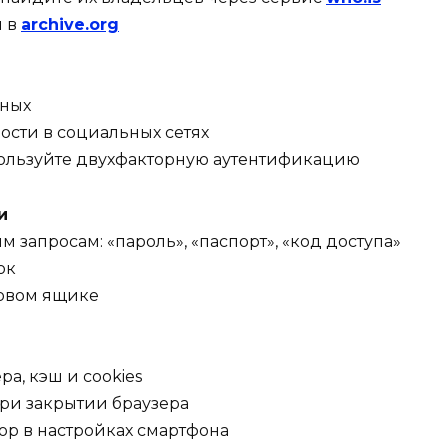
й в
archive.org
нных
ости в социальных сетях
пользуйте двухфакторную аутентификацию
и
 запросам: «пароль», «паспорт», «код доступа»
ок
товом ящике
а, кэш и cookies
при закрытии браузера
р в настройках смартфона