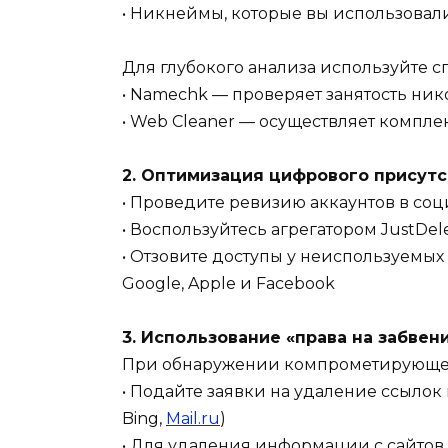
• Никнеймы, которые вы использовал
Для глубокого анализа используйте 
• Namechk — проверяет занятость ник
• Web Cleaner — осуществляет компл
2. Оптимизация цифрового присут
• Проведите ревизию аккаунтов в соц
• Воспользуйтесь агрегатором JustD
• Отзовите доступы у неиспользуемых
Google, Apple и Facebook
3. Использование «права на забвен
При обнаружении компрометирующе
• Подайте заявки на удаление ссылок 
Bing,
Mail.ru
)
• Для удаления информации с сайтов