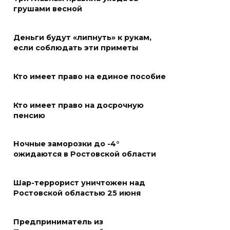
«Метеор» «Андрей Байков»
грушами весной
07 августа 2026 18:25
Деньги будут «липнуть» к рукам,
Меры поддержки после ЧС
если соблюдать эти приметы
07 августа 2026 17:48
Кто имеет право на единое пособие
На Дону обсудили
Кто имеет право на досрочную
взаимодействие участников
пенсию
избирательного процесса в
период ЕДГ-2026
Ночные заморозки до -4°
07 августа 2026 17:14
ожидаются в Ростовской области
В Ростове доходный дом
Шар-террорист уничтожен над
Емельяновых на Большой
Ростовской областью 25 июня
Садовой, 94, обследуют
специалисты
Предприниматель из