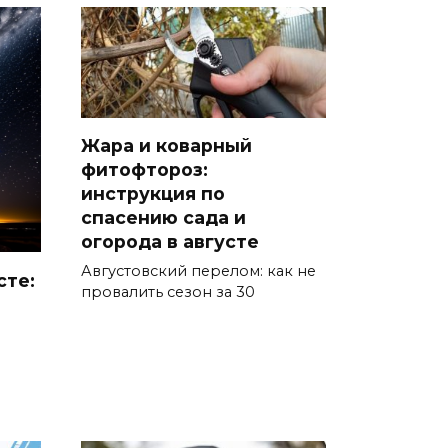
Сотрудники ДПС помогли
женщине с ребенком на
трассе М-4 «Дон»
07 августа 2026 14:33
Жара и коварный
В Батайске в заброшенном
фитофтороз:
здании произошло короткое
инструкция по
замыкание
спасению сада и
огорода в августе
07 августа 2026 14:30
Августовский перелом: как не
сте:
провалить сезон за 30
Учиться, чтобы работать
07 августа 2026 14:28
Раскаленный август
07 августа 2026 14:28