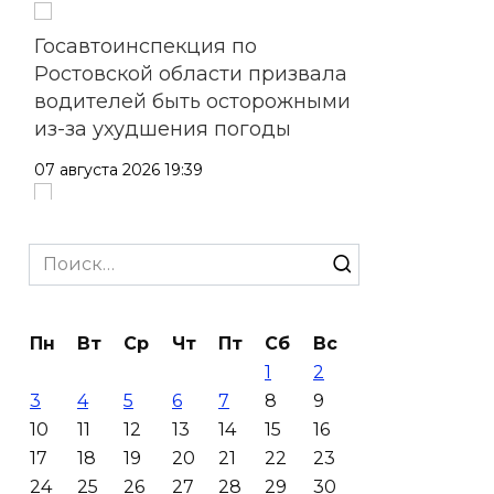
Госавтоинспекция по
Ростовской области призвала
водителей быть осторожными
из-за ухудшения погоды
07 августа 2026 19:39
Сап-фестиваль, ночной забег
и турниры: как в Ростове
Search
отметят День физкультурника
for:
07 августа 2026 19:19
Пн
Вт
Ср
Чт
Пт
Сб
Вс
1
2
В Таганроге из-за аварии
3
4
5
6
7
8
9
отключили свет на четырех
10
11
12
13
14
15
16
улицах
17
18
19
20
21
22
23
07 августа 2026 18:42
24
25
26
27
28
29
30