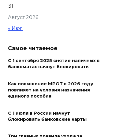
31
В Ростовской области более
Август 2026
2000 жителей бесплатно
осваивают новые профессии
« Июл
07 августа 2026 18:38
Самое читаемое
Бесплатные путевки для 17
тысяч детей: в Ростовской
С 1 сентября 2025 снятие наличных в
банкоматах начнут блокировать
области продолжается
оздоровительная кампания
Как повышение МРОТ в 2026 году
07 августа 2026 18:30
повлияет на условия назначения
единого пособия
Судьба аварийного особняка
в донской столице
С 1 июля в России начнут
блокировать банковские карты
07 августа 2026 18:28
Три главных правила ухода за