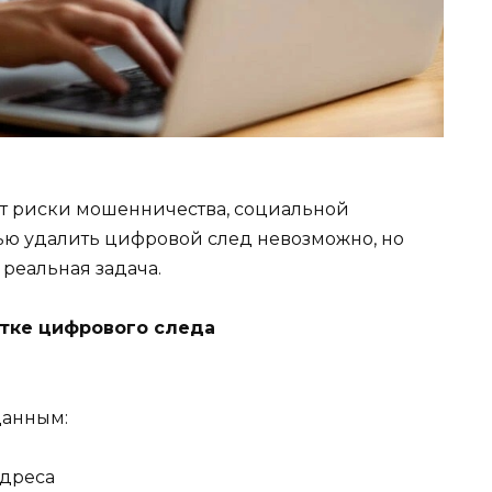
т риски мошенничества, социальной
ью удалить цифровой след невозможно, но
реальная задача.
стке цифрового следа
данным:
адреса