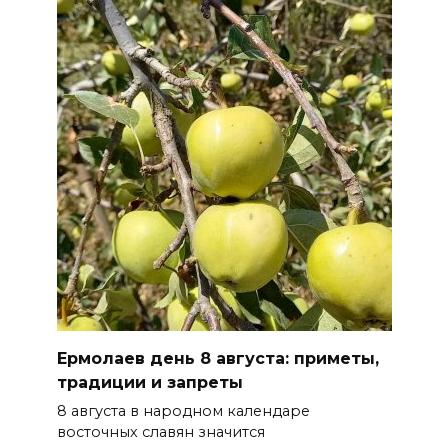
пяти районах Ростовской
области
07 августа 2026 23:00
Дабы счастье семейное
сберечь – спрячьте первое
сорванное яблоко: приметы
на 8 августа
07 августа 2026 22:04
В Железнодорожном районе
Ростова-на-Дону на сутки
отключат воду из-за
Ермолаев день 8 августа: приметы,
капремонта сетей
традиции и запреты
07 августа 2026 20:32
8 августа в народном календаре
восточных славян значится