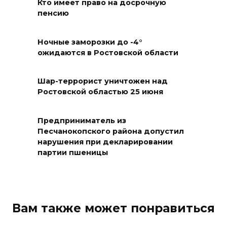
Платовский
Кто имеет право на досрочную
пенсию
08 августа 2026 17:18
Ночные заморозки до -4°
Это стало нашей традицией:
ожидаются в Ростовской области
ростовчане установили
самодельные поилки для
Шар-террорист уничтожен над
бездомных животных
Ростовской областью 25 июня
08 августа 2026 16:56
Предприниматель из
Журналисты «ДОН 24» вышли
Песчанокопского района допустил
нарушения при декларировании
на субботник в парке
партии пшеницы
Островского
08 августа 2026 15:59
Сносить нельзя, сохранять
Вам также может понравиться
нечем: как ростовчане