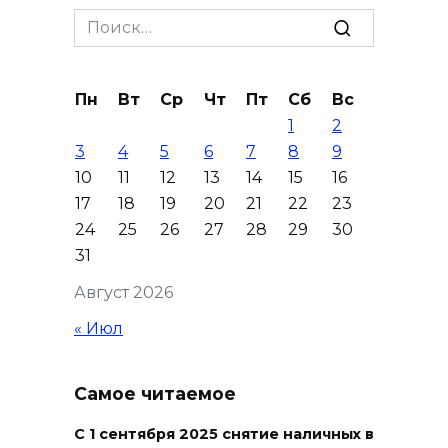
жара
Search
for:
09 августа 2026 09:34
Пн
Вт
Ср
Чт
Пт
Сб
Вс
Ураган не обещают: сегодня в
1
2
Ростове жара
3
4
5
6
7
8
9
09 августа 2026 07:01
10
11
12
13
14
15
16
17
18
19
20
21
22
23
Горел сухостой: в Ростовской
24
25
26
27
28
29
30
области сбили 30 БПЛА
31
08 августа 2026 23:10
Август 2026
« Июл
Пусть съест ребенок капусту,
дабы учеба легко давалась:
приметы на 9 августа
Самое читаемое
08 августа 2026 18:37
С 1 сентября 2025 снятие наличных в