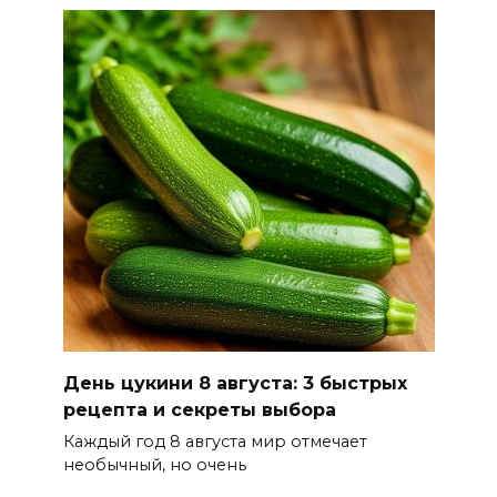
Новороссийске
08 августа 2026 10:40
В Ростовской области
ликвидировали 16
техногенных пожаров и 30
возгораний растительности
08 августа 2026 10:35
В Ростовской области
объявили штормовое
предупреждение из-за
День цукини 8 августа: 3 быстрых
высокого риска пожаров
рецепта и секреты выбора
08 августа 2026 09:32
Каждый год 8 августа мир отмечает
необычный, но очень
Утром над акваторией