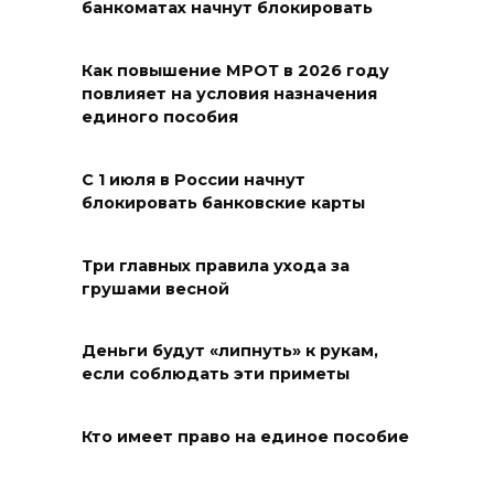
банкоматах начнут блокировать
На трассе Р-280 «Новороссия»
водителей будут
Как повышение МРОТ в 2026 году
предупреждать об угрозе
повлияет на условия назначения
БПЛА по радио
единого пособия
08 августа 2026 18:15
С 1 июля в России начнут
блокировать банковские карты
На Дону обсудили вопросы
повышения доступности
медицинской помощи с
Три главных правила ухода за
грушами весной
участием федеральных
экспертов
Деньги будут «липнуть» к рукам,
08 августа 2026 17:40
если соблюдать эти приметы
В Новочеркасске построят
Кто имеет право на единое пособие
новую модульную котельную
и благоустроят проспект