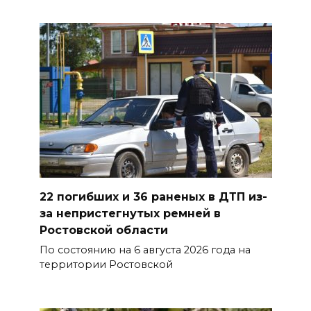
Азовского моря сбили
вражеские БПЛА
08 августа 2026 09:29
Аномальная жара до +40 °C
накроет Ростов-на-Дону 8
августа
08 августа 2026 09:23
Ночью дежурными силами
22 погибших и 36 раненых в ДТП из-
ПВО перехвачены и
за непристегнутых ремней в
уничтожены 397 украинских
Ростовской области
беспилотников
По состоянию на 6 августа 2026 года на
08 августа 2026 09:19
территории Ростовской
Более 30 БПЛА сбили ночью в