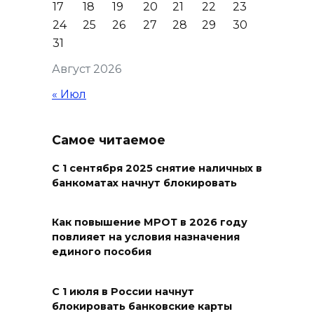
17
18
19
20
21
22
23
нечем: как ростовчане
24
25
26
27
28
29
30
спасают доходный дом
31
Рувинского от запустения
Август 2026
08 августа 2026 14:04
« Июл
В Волгодонске мужчина
поджег газ в квартире
Самое читаемое
бывшей жены, эвакуированы
7 человек
С 1 сентября 2025 снятие наличных в
банкоматах начнут блокировать
08 августа 2026 13:19
Юрий Слюсарь поздравил
Как повышение МРОТ в 2026 году
повлияет на условия назначения
жителей Ростовской области
единого пособия
с Днем физкультурника
08 августа 2026 10:49
С 1 июля в России начнут
блокировать банковские карты