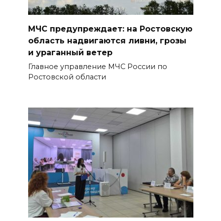
В Ростове доходный дом
МЧС предупреждает: на Ростовскую
Емельяновых на Большой
область надвигаются ливни, грозы
Садовой, 94, обследуют
и ураганный ветер
специалисты
Главное управление МЧС России по
07 августа 2026 17:03
Ростовской области
Бетон и влага: эксперт ЮФУ
объяснил, почему
ростовчанам тяжело
переносить жару
07 августа 2026 16:30
ВСЕ КАК ЕСТЬ. Исчезающая
Украина. Страна вдов и
сирот...