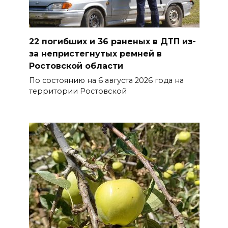
Полиция ищет вандалов,
осквернивших стелу
22 погибших и 36 раненых в ДТП из-
«Освободителям Ростова»
за непристегнутых ремней в
07 августа 2026 20:12
Ростовской области
По состоянию на 6 августа 2026 года на
Госавтоинспекция по
территории Ростовской
Ростовской области призвала
водителей быть осторожными
из-за ухудшения погоды
07 августа 2026 19:39
Сап-фестиваль, ночной забег
и турниры: как в Ростове
отметят День физкультурника
07 августа 2026 19:19