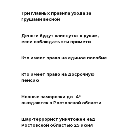
Ростовчане оказались среди
эвакуированных с пляжа в
Три главных правила ухода за
Новороссийске
грушами весной
08 августа 2026 10:40
Деньги будут «липнуть» к рукам,
В Ростовской области
если соблюдать эти приметы
ликвидировали 16
техногенных пожаров и 30
Кто имеет право на единое пособие
возгораний растительности
08 августа 2026 10:35
Кто имеет право на досрочную
пенсию
В Ростовской области
объявили штормовое
Ночные заморозки до -4°
ожидаются в Ростовской области
предупреждение из-за
высокого риска пожаров
Шар-террорист уничтожен над
08 августа 2026 09:32
Ростовской областью 25 июня