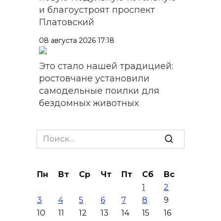
и благоустроят проспект
Платовский
08 августа 2026 17:18
Это стало нашей традицией:
ростовчане установили
самодельные поилки для
бездомных животных
08 августа 2026 16:56
Search
Журналисты «ДОН 24» вышли
for:
на субботник в парке
Островского
Пн
Вт
Ср
Чт
Пт
Сб
Вс
1
2
08 августа 2026 15:59
3
4
5
6
7
8
9
10
11
12
13
14
15
16
Сносить нельзя, сохранять