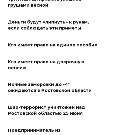
06 августа 2026 10:03
грушами весной
Правительство: Госюрбюро
Деньги будут «липнуть» к рукам,
Ростовской области активно
если соблюдать эти приметы
взаимодействует с другими
регионами
Кто имеет право на единое пособие
06 августа 2026 09:56
Кто имеет право на досрочную
В центре Ростова участок
пенсию
тротуара у дома на Большой
Садовой, 94, огородили
Ночные заморозки до -4°
ожидаются в Ростовской области
06 августа 2026 09:49
В Ростове на проспекте
Шар-террорист уничтожен над
Ростовской областью 25 июня
Михаила Нагибина, 14а,
завершили ремонт
теплотрассы
Предприниматель из