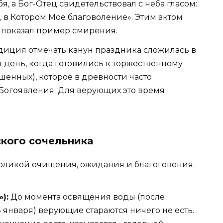
я, а Бог-Отец свидетельствовал с неба гласом:
 в Котором Мое благоволение». Этим актом
 показал пример смирения.
диция отмечать канун праздника сложилась в
л день, когда готовились к торжественному
енных), которое в древности часто
Богоявления. Для верующих это время
кого сочельника
оликой очищения, ожидания и благоговения.
):
До момента освящения воды (после
 января) верующие стараются ничего не есть.