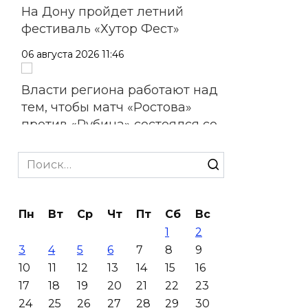
На Дону пройдет летний
фестиваль «Хутор Фест»
06 августа 2026 11:46
Власти региона работают над
тем, чтобы матч «Ростова»
против «Рубина» состоялся со
зрителями
Search
06 августа 2026 11:45
for:
На стадионе «Ростов Арена»
Пн
Вт
Ср
Чт
Пт
Сб
Вс
из-за урагана пострадал
1
2
медиафасад, работы
3
4
5
6
7
8
9
планируют завершить в
10
11
12
13
14
15
16
течение недели
17
18
19
20
21
22
23
06 августа 2026 10:23
24
25
26
27
28
29
30