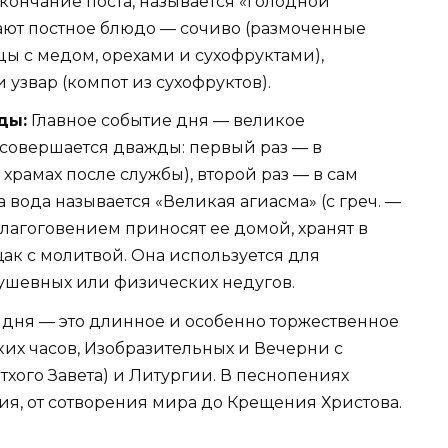
кончание поста, называется «голодной
дают постное блюдо — сочиво (размоченные
ы с медом, орехами и сухофруктами),
узвар (компот из сухофруктов).
ды:
Главное событие дня — великое
совершается дважды: первый раз — в
рамах после службы), второй раз — в сам
а вода называется «Великая агиасма» (с греч. —
благоговением приносят ее домой, хранят в
ак с молитвой. Она используется для
ушевных или физических недугов.
дня — это длинное и особенно торжественное
ких часов, Изобразительных и Вечерни с
хого Завета) и Литургии. В песнопениях
ия, от сотворения мира до Крещения Христова.