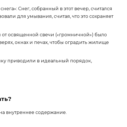
ега»: Снег, собранный в этот вечер, считался
овали для умывания, считая, что это сохраняет
м от освященной свечи («громничной») было
верях, окнах и печах, чтобы оградить жилище
нику приводили в идеальный порядок,
ать?
а на внутреннее содержание.