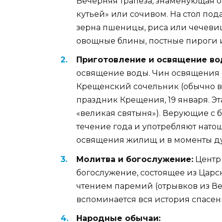
Вечерняя трапеза, знаменующая о
кутьей» или сочивом. На стол по
зерна пшеницы, риса или чечевиц
овощные блины, постные пироги и 
Приготовление и освящение во
освящение воды. Чин освящения 
Крещенский сочельник (обычно в х
праздник Крещения, 19 января. Эт
«великая святыня»). Верующие с 
течение года и употребляют натощ
освящения жилищ и в моменты д
Молитва и богослужение:
Центр 
богослужение, состоящее из Царс
чтением паремий (отрывков из Вет
вспоминается вся история спасен
Народные обычаи: