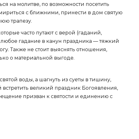
ся на молитве, по возможности посетить
мириться с ближними, принести в дом святую
нюю трапезу.
оторые часто путают с верой (гаданий,
о любое гадание в канун праздника — тяжкий
гу. Также не стоит выяснять отношения,
лько о материальной выгоде.
святой воды, а шагнуть из суеты в тишину,
 встретить великий праздник Богоявления,
рещение призван к святости и единению с