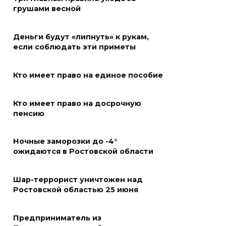
грушами весной
Россияне сообщают о
массовом сбое в работе
Деньги будут «липнуть» к рукам,
нескольких приложений
если соблюдать эти приметы
06 августа 2026 14:35
Кто имеет право на единое пособие
В Советском районе Ростова
из-за порыва на водоводе
Кто имеет право на досрочную
ограничили подачу воды
пенсию
06 августа 2026 14:33
Ночные заморозки до -4°
ожидаются в Ростовской области
Диспансеризация дончан
старше 65 лет
Шар-террорист уничтожен над
06 августа 2026 14:30
Ростовской областью 25 июня
Традиции семьи года
Предприниматель из