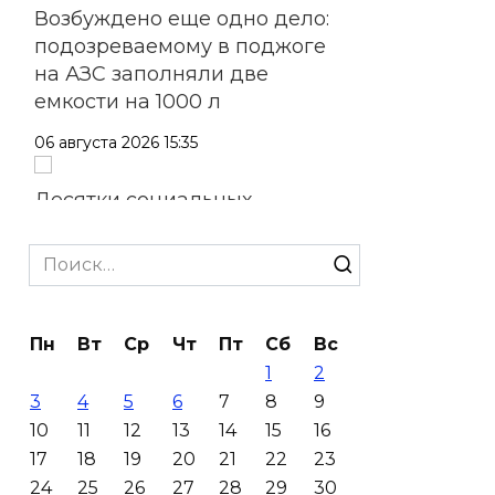
Возбуждено еще одно дело:
подозреваемому в поджоге
на АЗС заполняли две
емкости на 1000 л
06 августа 2026 15:35
Десятки социальных
инициатив из Ростовской
области за 5 лет воплотились
Search
в федеральные законы
for:
06 августа 2026 15:35
Пн
Вт
Ср
Чт
Пт
Сб
Вс
1
2
Снова пробка: затор на 8 км
3
4
5
6
7
8
9
собрался на М-4 «Дон» под
10
11
12
13
14
15
16
Шахтами
17
18
19
20
21
22
23
06 августа 2026 15:20
24
25
26
27
28
29
30