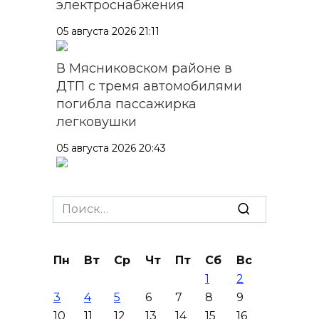
электроснабжения
05 августа 2026 21:11
В Мясниковском районе в
ДТП с тремя автомобилями
погибла пассажирка
легковушки
05 августа 2026 20:43
Более 11,5 тысячи домов
Ростовской области перешли
Search
в чаты в мессенджере MAX
for:
05 августа 2026 19:13
Пн
Вт
Ср
Чт
Пт
Сб
Вс
1
2
В Ростовской области
3
4
5
6
7
8
9
пропала 17-летняя девушка
10
11
12
13
14
15
16