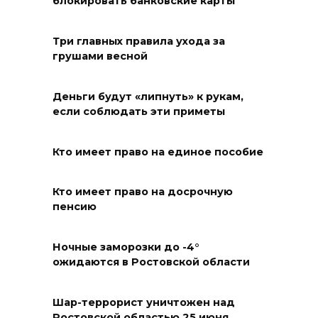
блокировать банковские карты
Футбольный разгром в Кубке
Три главных правила ухода за
России
грушами весной
05 августа 2026 18:30
Деньги будут «липнуть» к рукам,
если соблюдать эти приметы
Огненный шторм во дворе
05 августа 2026 18:29
Кто имеет право на единое пособие
Подготовка к школе
Кто имеет право на досрочную
05 августа 2026 18:27
пенсию
Жеребьевка политических
Ночные заморозки до -4°
партий
ожидаются в Ростовской области
05 августа 2026 18:25
Шар-террорист уничтожен над
Ростовской областью 25 июня