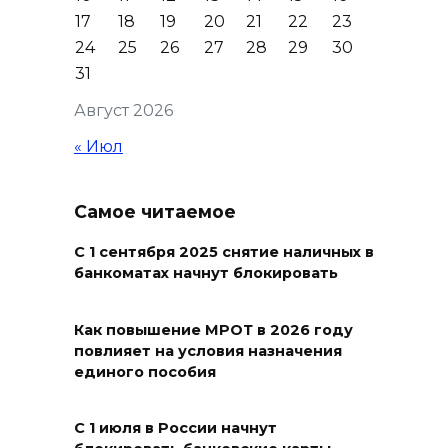
05 августа 2026 19:03
17
18
19
20
21
22
23
24
25
26
27
28
29
30
Кондиционеры создают
31
перегрузку: ростовчан
Август 2026
предупредили о рисках
отключения электроэнергии
« Июл
05 августа 2026 18:37
Самое читаемое
Зарядка со стражем порядка
С 1 сентября 2025 снятие наличных в
05 августа 2026 18:35
банкоматах начнут блокировать
Молодые инженеры
Как повышение МРОТ в 2026 году
повлияет на условия назначения
05 августа 2026 18:32
единого пособия
По пути к большой трассе
С 1 июля в России начнут
05 августа 2026 18:32