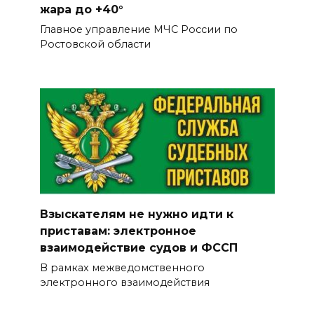
столетнюю ростовчанку с
жара до +40°
острым коронарным
Главное управление МЧС России по
синдромом
Ростовской области
05 августа 2026 16:51
Без барьеров и границ:
программа Т2 «Выгодно
вместе» теперь доступна
абонентам других операторов
05 августа 2026 16:30
Взыскателям не нужно идти к
ВСЕ КАК ЕСТЬ. Украинских
приставам: электронное
телефонных бандитов
взаимодействие судов и ФССП
«крышует» киевская власть
В рамках межведомственного
05 августа 2026 16:20
электронного взаимодействия