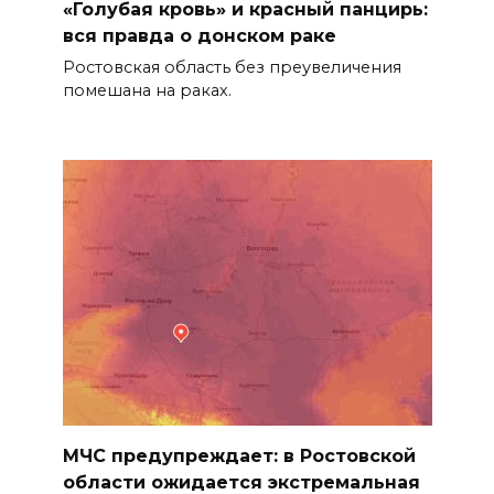
«Голубая кровь» и красный панцирь:
получать лечебное питание
вся правда о донском раке
для инвалидов станет проще
Ростовская область без преувеличения
05 августа 2026 17:18
помешана на раках.
Пламя не пощадило ничего:
фото с мест ночных пожаров в
Ростове
05 августа 2026 17:09
Пробка длиной в 10 км
сковала движение на М-4
«Дон» под Шахтами
05 августа 2026 17:06
Сосуды лучше, чем у
МЧС предупреждает: в Ростовской
сорокалетних: врачи спасли
области ожидается экстремальная