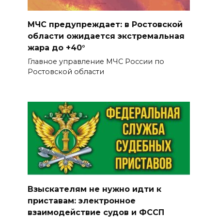
Пробка длиной в 10 км
сковала движение на М-4
МЧС предупреждает: в Ростовской
«Дон» под Шахтами
области ожидается экстремальная
жара до +40°
05 августа 2026 17:06
Главное управление МЧС России по
Ростовской области
Сосуды лучше, чем у
сорокалетних: врачи спасли
столетнюю ростовчанку с
острым коронарным
синдромом
05 августа 2026 16:51
Без барьеров и границ:
программа Т2 «Выгодно
Взыскателям не нужно идти к
вместе» теперь доступна
приставам: электронное
абонентам других операторов
взаимодействие судов и ФССП