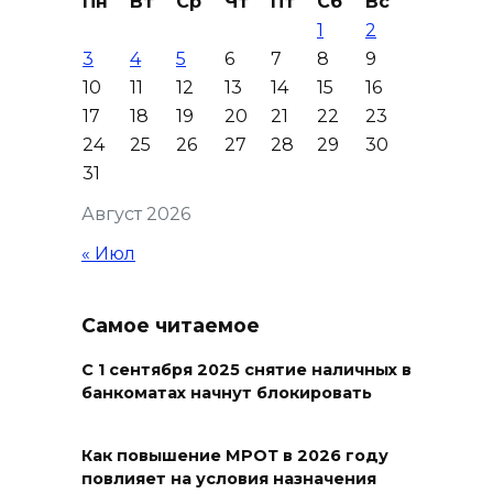
Пн
Вт
Ср
Чт
Пт
Сб
Вс
Более 11,5 тысячи домов
1
2
Ростовской области перешли
3
4
5
6
7
8
9
в чаты в мессенджере MAX
10
11
12
13
14
15
16
05 августа 2026 19:13
17
18
19
20
21
22
23
24
25
26
27
28
29
30
В Ростовской области
31
пропала 17-летняя девушка
Август 2026
05 августа 2026 19:03
« Июл
Кондиционеры создают
перегрузку: ростовчан
Самое читаемое
предупредили о рисках
отключения электроэнергии
С 1 сентября 2025 снятие наличных в
банкоматах начнут блокировать
05 августа 2026 18:37
Как повышение МРОТ в 2026 году
Зарядка со стражем порядка
повлияет на условия назначения