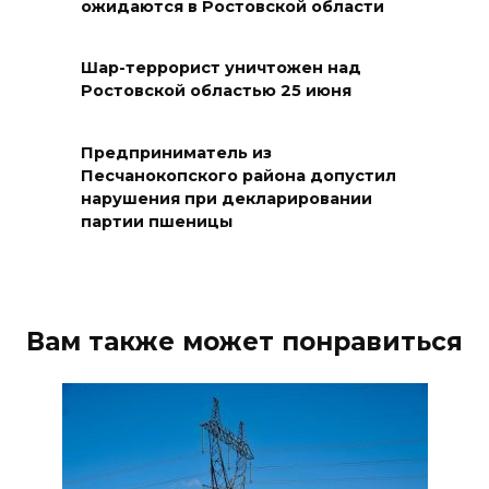
Подготовка к школе
ожидаются в Ростовской области
05 августа 2026 18:27
Шар-террорист уничтожен над
Ростовской областью 25 июня
Жеребьевка политических
партий
Предприниматель из
05 августа 2026 18:25
Песчанокопского района допустил
нарушения при декларировании
АЗС работают в штатном
партии пшеницы
режиме
05 августа 2026 18:21
Вам также может понравиться
Четыре новые школы
откроются в Ростовской
области 1 сентября
05 августа 2026 18:16