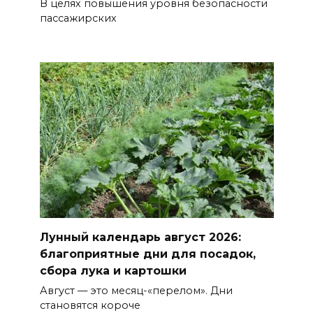
В целях повышения уровня безопасности
пассажирских
На Дону молодые врачи-
ординаторы выбирают работу
в медицинских организациях
региона
БОЛЬШЕ НОВОСТЕЙ
Лунный календарь август 2026:
благоприятные дни для посадок,
сбора лука и картошки
Август — это месяц-«перелом». Дни
становятся короче