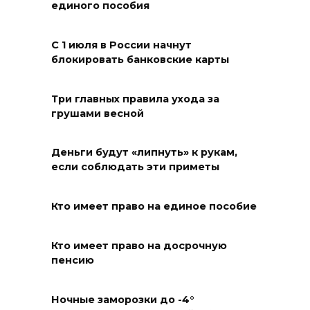
единого пособия
05 августа 2026 18:35
С 1 июля в России начнут
Молодые инженеры
блокировать банковские карты
05 августа 2026 18:32
Три главных правила ухода за
По пути к большой трассе
грушами весной
05 августа 2026 18:32
Деньги будут «липнуть» к рукам,
если соблюдать эти приметы
Футбольный разгром в Кубке
России
Кто имеет право на единое пособие
05 августа 2026 18:30
Кто имеет право на досрочную
Огненный шторм во дворе
пенсию
05 августа 2026 18:29
Ночные заморозки до -4°