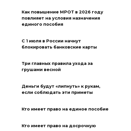
09 августа 2026 14:21
Как повышение МРОТ в 2026 году
В Таганроге горел склад на
повлияет на условия назначения
250 «квадратах»
единого пособия
09 августа 2026 13:56
С 1 июля в России начнут
блокировать банковские карты
Парк не построю: Николай
Василенко не планирует
становиться меценатом для
Три главных правила ухода за
грушами весной
Ростова
09 августа 2026 12:48
Деньги будут «липнуть» к рукам,
если соблюдать эти приметы
Юрий Слюсарь поздравил
строителей с
Кто имеет право на единое пособие
профессиональным
праздником
Кто имеет право на досрочную
09 августа 2026 12:01