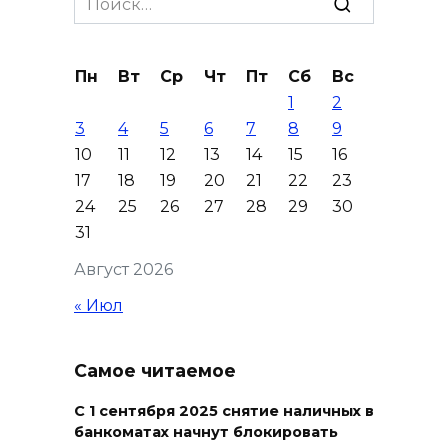
09 августа 2026 16:55
for:
День памяти детей – жертв
Пн
Вт
Ср
Чт
Пт
Сб
Вс
войны в Донбассе: донские
1
2
учреждения культуры
3
4
5
6
7
8
9
присоединились к минуте
10
11
12
13
14
15
16
молчания
17
18
19
20
21
22
23
09 августа 2026 16:13
24
25
26
27
28
29
30
31
Вылетела в кювет:
Август 2026
смертельное ДТП в
Целинском районе
« Июл
09 августа 2026 14:36
Самое читаемое
Запах гари: в Левенцовке
горела трава
С 1 сентября 2025 снятие наличных в
банкоматах начнут блокировать