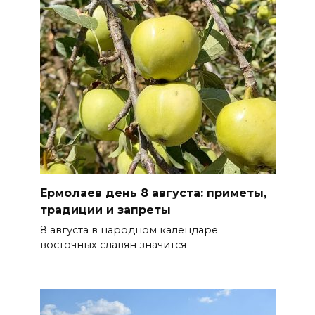
Ростовчане оказались среди
эвакуированных с пляжа в
Новороссийске
08 августа 2026 10:40
В Ростовской области
ликвидировали 16
техногенных пожаров и 30
возгораний растительности
Ермолаев день 8 августа: приметы,
08 августа 2026 10:35
традиции и запреты
8 августа в народном календаре
В Ростовской области
восточных славян значится
объявили штормовое
предупреждение из-за
высокого риска пожаров