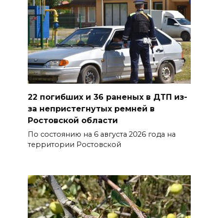
Сносить нельзя, сохранять
нечем: как ростовчане
спасают доходный дом
Рувинского от запустения
08 августа 2026 14:04
В Волгодонске мужчина
22 погибших и 36 раненых в ДТП из-
поджег газ в квартире
за непристегнутых ремней в
бывшей жены, эвакуированы
Ростовской области
7 человек
По состоянию на 6 августа 2026 года на
территории Ростовской
08 августа 2026 13:19
Юрий Слюсарь поздравил
жителей Ростовской области
с Днем физкультурника
08 августа 2026 10:49