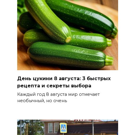
В Новочеркасске построят
новую модульную котельную
и благоустроят проспект
Платовский
08 августа 2026 17:18
Это стало нашей традицией:
ростовчане установили
самодельные поилки для
бездомных животных
День цукини 8 августа: 3 быстрых
08 августа 2026 16:56
рецепта и секреты выбора
Каждый год 8 августа мир отмечает
Журналисты «ДОН 24» вышли
необычный, но очень
на субботник в парке
Островского
08 августа 2026 15:59