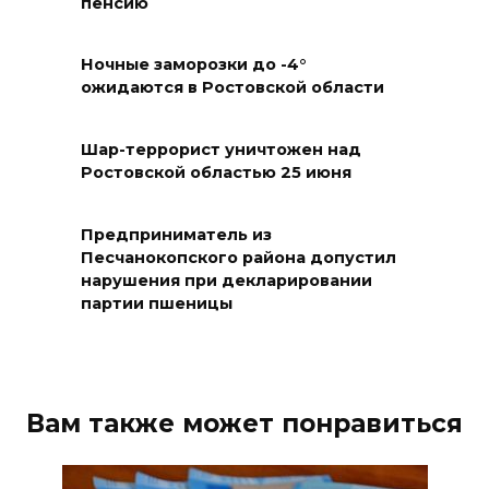
пенсию
Два донских курса по
Ночные заморозки до -4°
финансовой грамотности
ожидаются в Ростовской области
могут признать лучшими в
стране
Шар-террорист уничтожен над
Ростовской областью 25 июня
09 августа 2026 11:43
Донской колледж закупил
Предприниматель из
комплексы БПЛА для
Песчанокопского района допустил
нарушения при декларировании
обучения пилотированию
партии пшеницы
09 августа 2026 10:50
На юге и северо-востоке
Ростовской области сегодня
Вам также может понравиться
до +40 °C
09 августа 2026 10:31