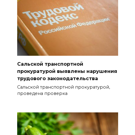
приметы на 9 августа
08 августа 2026 18:37
На трассе Р-280 «Новороссия»
водителей будут
предупреждать об угрозе
БПЛА по радио
Сальской транспортной
08 августа 2026 18:15
прокуратурой выявлены нарушения
трудового законодательства
На Дону обсудили вопросы
повышения доступности
Сальской транспортной прокуратурой,
проведена проверка
медицинской помощи с
участием федеральных
экспертов
08 августа 2026 17:40