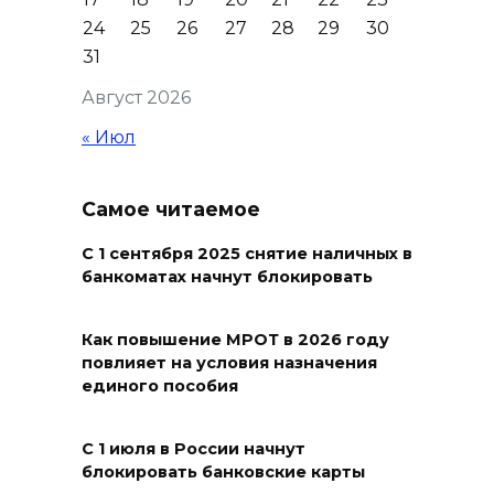
24
25
26
27
28
29
30
Кондиционеры создают
31
перегрузку: ростовчан
Август 2026
предупредили о рисках
отключения электроэнергии
« Июл
05 августа 2026 18:37
Самое читаемое
Зарядка со стражем порядка
С 1 сентября 2025 снятие наличных в
05 августа 2026 18:35
банкоматах начнут блокировать
Молодые инженеры
Как повышение МРОТ в 2026 году
повлияет на условия назначения
05 августа 2026 18:32
единого пособия
По пути к большой трассе
С 1 июля в России начнут
05 августа 2026 18:32
блокировать банковские карты