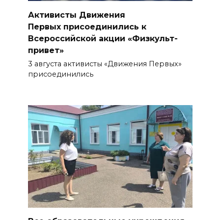
острым коронарным
Активисты Движения
синдромом
Первых присоединились к
Всероссийской акции «Физкульт-
05 августа 2026 16:51
привет»
Без барьеров и границ:
3 августа активисты «Движения Первых»
присоединились
программа Т2 «Выгодно
вместе» теперь доступна
абонентам других операторов
05 августа 2026 16:30
ВСЕ КАК ЕСТЬ. Украинских
телефонных бандитов
«крышует» киевская власть
05 августа 2026 16:20
В Шахтах на газовой заправке