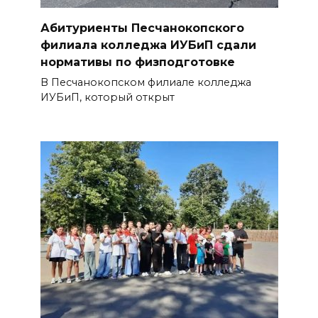
для инвалидов станет проще
Абитуриенты Песчанокопского
05 августа 2026 17:18
филиала колледжа ИУБиП сдали
нормативы по физподготовке
Пламя не пощадило ничего:
В Песчанокопском филиале колледжа
фото с мест ночных пожаров в
ИУБиП, который открыт
Ростове
05 августа 2026 17:09
Пробка длиной в 10 км
сковала движение на М-4
«Дон» под Шахтами
05 августа 2026 17:06
Сосуды лучше, чем у
сорокалетних: врачи спасли
столетнюю ростовчанку с