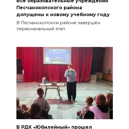
Все образовательные учреждения
загорелся автомобиль,
Песчанокопского района
пострадал водитель
допущены к новому учебному году
05 августа 2026 15:59
В Песчанокопском районе завершён
первоначальный этап
На Дону в ближайшие три
дня ожидается жара до +40
°C
05 августа 2026 15:58
На Дону молодые врачи-
ординаторы выбирают работу
в медицинских организациях
региона
05 августа 2026 15:47
Юнармейцы Ростовской
В РДК «Юбилейный» прошел