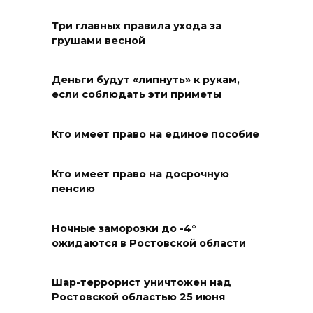
Футбольный разгром в Кубке
Три главных правила ухода за
России
грушами весной
05 августа 2026 18:30
Деньги будут «липнуть» к рукам,
если соблюдать эти приметы
Огненный шторм во дворе
05 августа 2026 18:29
Кто имеет право на единое пособие
Подготовка к школе
Кто имеет право на досрочную
05 августа 2026 18:27
пенсию
Жеребьевка политических
Ночные заморозки до -4°
партий
ожидаются в Ростовской области
05 августа 2026 18:25
Шар-террорист уничтожен над
Ростовской областью 25 июня
АЗС работают в штатном