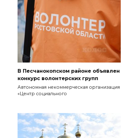
07 августа 2026 13:43
Памятник Ермаку в
Новочеркасске перекрасили в
черный цвет – общественники
бьют тревогу
07 августа 2026 13:38
Мем с Путиным, российские
В Песчанокопском районе объявлен
лекарства и уникальные
конкурс волонтерских групп
операции: основные события
Автономная некоммерческая организация
6 августа
«Центр социального
07 августа 2026 12:57
Проект Таганрогского музея
победил во втором конкурсе
программы «Красота внутри»