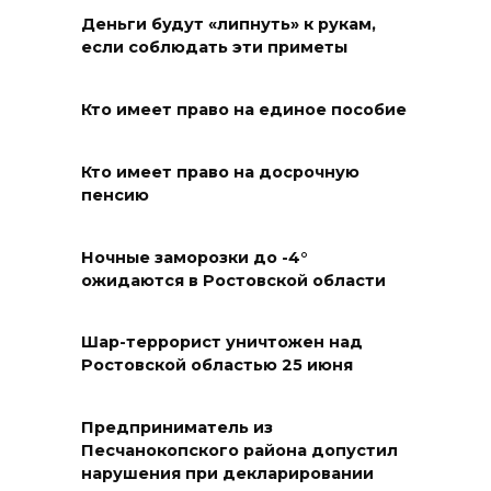
Деньги будут «липнуть» к рукам,
Меры поддержки после ЧС
если соблюдать эти приметы
07 августа 2026 17:48
Кто имеет право на единое пособие
На Дону обсудили
взаимодействие участников
Кто имеет право на досрочную
избирательного процесса в
пенсию
период ЕДГ-2026
Ночные заморозки до -4°
07 августа 2026 17:14
ожидаются в Ростовской области
В Ростове доходный дом
Емельяновых на Большой
Шар-террорист уничтожен над
Ростовской областью 25 июня
Садовой, 94, обследуют
специалисты
Предприниматель из
07 августа 2026 17:03
Песчанокопского района допустил
нарушения при декларировании