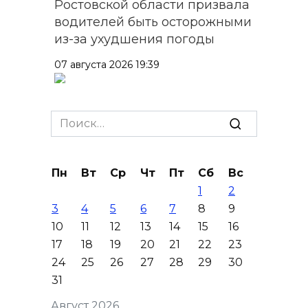
Ростовской области призвала
водителей быть осторожными
из-за ухудшения погоды
07 августа 2026 19:39
Сап-фестиваль, ночной забег
и турниры: как в Ростове
Search
отметят День физкультурника
for:
07 августа 2026 19:19
Пн
Вт
Ср
Чт
Пт
Сб
Вс
1
2
В Таганроге из-за аварии
3
4
5
6
7
8
9
отключили свет на четырех
10
11
12
13
14
15
16
улицах
17
18
19
20
21
22
23
07 августа 2026 18:42
24
25
26
27
28
29
30
31
В Ростовской области более
Август 2026