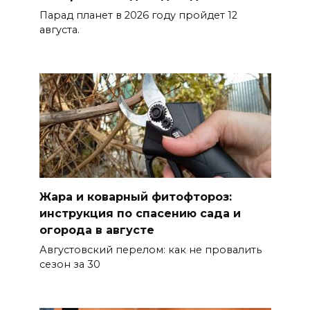
имя «Андрей Байков»
Парад планет в 2026 году пройдет 12
августа.
07 августа 2026 14:25
Миграционная ситуация на
Дону
07 августа 2026 14:20
Штормовое предупреждение:
на Ростовскую область
надвигаются ливни с градом
Жара и коварный фитофтороз:
инструкция по спасению сада и
07 августа 2026 13:59
огорода в августе
Августовский перелом: как не провалить
В Общественной палате
сезон за 30
предложили сократить
рабочий день из-за жары