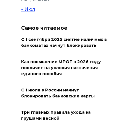
2000 жителей бесплатно
осваивают новые профессии
« Июл
07 августа 2026 18:38
Самое читаемое
Бесплатные путевки для 17
тысяч детей: в Ростовской
С 1 сентября 2025 снятие наличных в
банкоматах начнут блокировать
области продолжается
оздоровительная кампания
Как повышение МРОТ в 2026 году
07 августа 2026 18:30
повлияет на условия назначения
единого пособия
Судьба аварийного особняка
в донской столице
С 1 июля в России начнут
блокировать банковские карты
07 августа 2026 18:28
«Метеор» «Андрей Байков»
Три главных правила ухода за
грушами весной
07 августа 2026 18:25