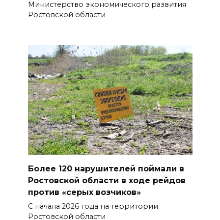
Министерство экономического развития
стать городом с населением
Ростовской области
под 2 млн человек
07 августа 2026 15:22
В Ростове на озере Лесном
утонул 43-летний мужчина
07 августа 2026 15:06
В Ростовской области из-за
жары проезжую часть
федеральных трасс поливают
водой
Более 120 нарушителей поймали в
07 августа 2026 14:55
Ростовской области в ходе рейдов
против «серых возчиков»
Сотрудники ДПС помогли
С начала 2026 года на территории
женщине с ребенком на
Ростовской области