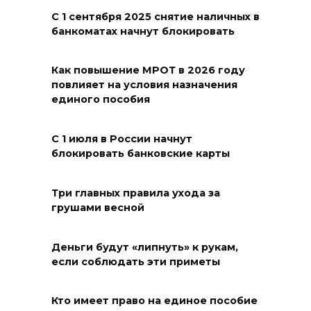
08 августа 2026 14:04
С 1 сентября 2025 снятие наличных в
банкоматах начнут блокировать
В Волгодонске мужчина
поджег газ в квартире
Как повышение МРОТ в 2026 году
повлияет на условия назначения
бывшей жены, эвакуированы
единого пособия
7 человек
08 августа 2026 13:19
С 1 июля в России начнут
блокировать банковские карты
Юрий Слюсарь поздравил
жителей Ростовской области
Три главных правила ухода за
с Днем физкультурника
грушами весной
08 августа 2026 10:49
Деньги будут «липнуть» к рукам,
Ростовчане оказались среди
если соблюдать эти приметы
эвакуированных с пляжа в
Новороссийске
Кто имеет право на единое пособие