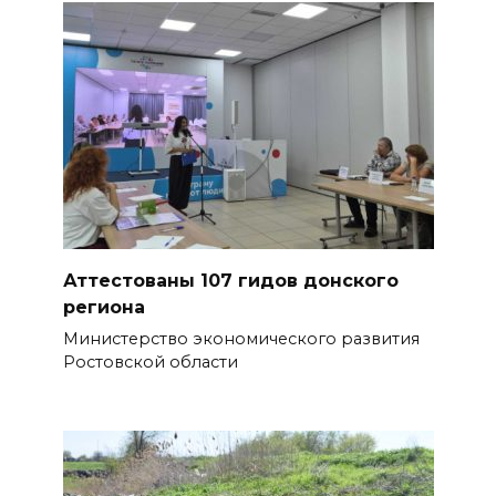
Садовой, 94, обследуют
специалисты
07 августа 2026 17:03
Бетон и влага: эксперт ЮФУ
объяснил, почему
ростовчанам тяжело
переносить жару
БОЛЬШЕ НОВОСТЕЙ
Аттестованы 107 гидов донского
региона
Министерство экономического развития
Ростовской области