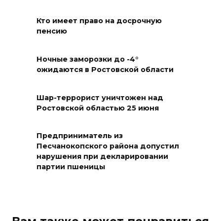
08 августа 2026 10:40
Кто имеет право на досрочную
пенсию
В Ростовской области
ликвидировали 16
техногенных пожаров и 30
Ночные заморозки до -4°
ожидаются в Ростовской области
возгораний растительности
08 августа 2026 10:35
Шар-террорист уничтожен над
Ростовской областью 25 июня
В Ростовской области
объявили штормовое
Предприниматель из
предупреждение из-за
Песчанокопского района допустил
высокого риска пожаров
нарушения при декларировании
партии пшеницы
08 августа 2026 09:32
Утром над акваторией
Азовского моря сбили
вражеские БПЛА