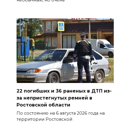
необычный, но очень
07 августа 2026 23:00
Дабы счастье семейное
сберечь – спрячьте первое
сорванное яблоко: приметы
на 8 августа
07 августа 2026 22:04
В Железнодорожном районе
Ростова-на-Дону на сутки
отключат воду из-за
22 погибших и 36 раненых в ДТП из-
капремонта сетей
за непристегнутых ремней в
07 августа 2026 20:32
Ростовской области
По состоянию на 6 августа 2026 года на
Полиция ищет вандалов,
территории Ростовской
осквернивших стелу