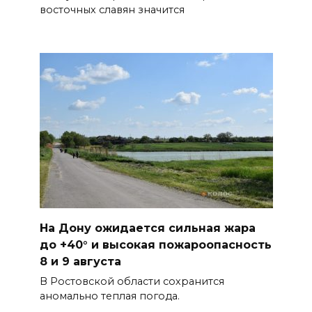
улицах
восточных славян значится
07 августа 2026 18:42
В Ростовской области более
2000 жителей бесплатно
осваивают новые профессии
07 августа 2026 18:38
Бесплатные путевки для 17
тысяч детей: в Ростовской
области продолжается
оздоровительная кампания
На Дону ожидается сильная жара
07 августа 2026 18:30
до +40° и высокая пожароопасность
8 и 9 августа
Судьба аварийного особняка
В Ростовской области сохранится
в донской столице
аномально теплая погода.