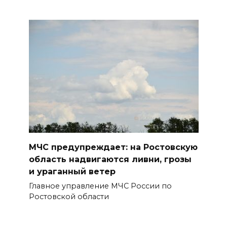
07 августа 2026 18:28
«Метеор» «Андрей Байков»
07 августа 2026 18:25
Меры поддержки после ЧС
07 августа 2026 17:48
На Дону обсудили
взаимодействие участников
МЧС предупреждает: на Ростовскую
избирательного процесса в
область надвигаются ливни, грозы
период ЕДГ-2026
и ураганный ветер
07 августа 2026 17:14
Главное управление МЧС России по
Ростовской области
В Ростове доходный дом
Емельяновых на Большой