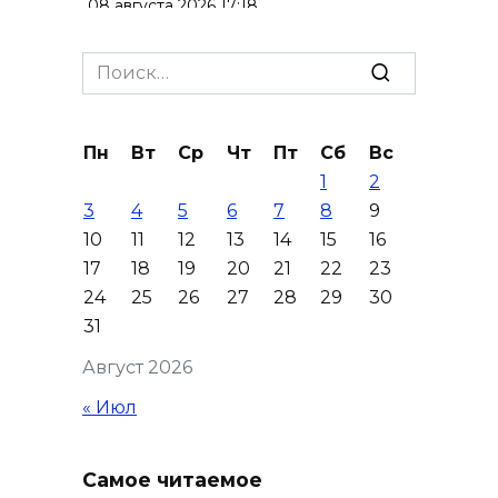
08 августа 2026 17:18
Это стало нашей традицией:
Search
ростовчане установили
for:
самодельные поилки для
бездомных животных
Пн
Вт
Ср
Чт
Пт
Сб
Вс
1
2
08 августа 2026 16:56
3
4
5
6
7
8
9
10
11
12
13
14
15
16
Журналисты «ДОН 24» вышли
17
18
19
20
21
22
23
на субботник в парке
24
25
26
27
28
29
30
Островского
31
08 августа 2026 15:59
Август 2026
Сносить нельзя, сохранять
« Июл
нечем: как ростовчане
спасают доходный дом
Самое читаемое
Рувинского от запустения