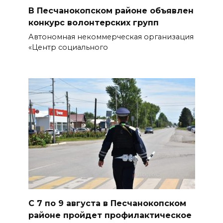
В Песчанокопском районе объявлен
В Батайске в заброшенном
конкурс волонтерских групп
здании произошло короткое
Автономная некоммерческая организация
замыкание
«Центр социального
07 августа 2026 14:30
Учиться, чтобы работать
07 августа 2026 14:28
Раскаленный август
БОЛЬШЕ НОВОСТЕЙ
С 7 по 9 августа в Песчанокопском
районе пройдет профилактическое