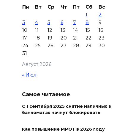
Пн
Вт
Ср
Чт
Пт
Сб
Вс
Ночью дежурными силами
1
2
ПВО перехвачены и
3
4
5
6
7
8
9
уничтожены 397 украинских
10
11
12
13
14
15
16
беспилотников
17
18
19
20
21
22
23
08 августа 2026 09:19
24
25
26
27
28
29
30
31
Более 30 БПЛА сбили ночью в
Август 2026
пяти районах Ростовской
области
« Июл
07 августа 2026 23:00
Самое читаемое
Дабы счастье семейное
сберечь – спрячьте первое
С 1 сентября 2025 снятие наличных в
банкоматах начнут блокировать
сорванное яблоко: приметы
на 8 августа
Как повышение МРОТ в 2026 году
07 августа 2026 22:04