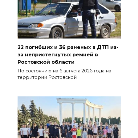
переносить жару
07 августа 2026 16:30
ВСЕ КАК ЕСТЬ. Исчезающая
Украина. Страна вдов и
сирот...
22 погибших и 36 раненых в ДТП из-
за непристегнутых ремней в
07 августа 2026 16:11
Ростовской области
В Чертковском районе
По состоянию на 6 августа 2026 года на
территории Ростовской
ремонтируют 2,85 км дороги к
трем хуторам по нацпроекту
07 августа 2026 15:50
Через 23 года Ростов может
стать городом с населением
под 2 млн человек