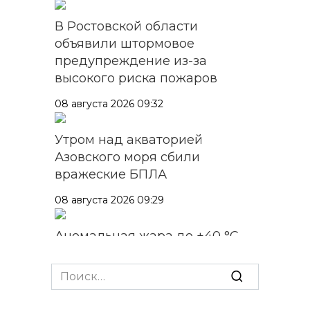
В Ростовской области
объявили штормовое
предупреждение из-за
высокого риска пожаров
08 августа 2026 09:32
Утром над акваторией
Азовского моря сбили
вражеские БПЛА
08 августа 2026 09:29
Аномальная жара до +40 °C
накроет Ростов-на-Дону 8
августа
Search
for:
08 августа 2026 09:23