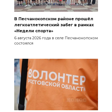
07 августа 2026 15:22
В Ростове на озере Лесном
В Песчанокопском районе прошёл
утонул 43-летний мужчина
легкоатлетический забег в рамках
07 августа 2026 15:06
«Недели спорта»
6 августа 2026 года в селе Песчанокопском
В Ростовской области из-за
состоялся
жары проезжую часть
федеральных трасс поливают
водой
07 августа 2026 14:55
Сотрудники ДПС помогли
женщине с ребенком на
трассе М-4 «Дон»
07 августа 2026 14:33