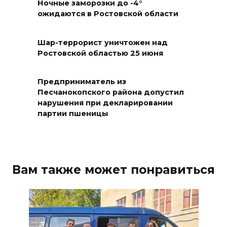
Ночные заморозки до -4°
07 августа 2026 19:39
ожидаются в Ростовской области
Сап-фестиваль, ночной забег
Шар-террорист уничтожен над
и турниры: как в Ростове
Ростовской областью 25 июня
отметят День физкультурника
07 августа 2026 19:19
Предприниматель из
Песчанокопского района допустил
нарушения при декларировании
В Таганроге из-за аварии
партии пшеницы
отключили свет на четырех
улицах
07 августа 2026 18:42
Вам также может понравиться
В Ростовской области более
2000 жителей бесплатно
осваивают новые профессии
07 августа 2026 18:38