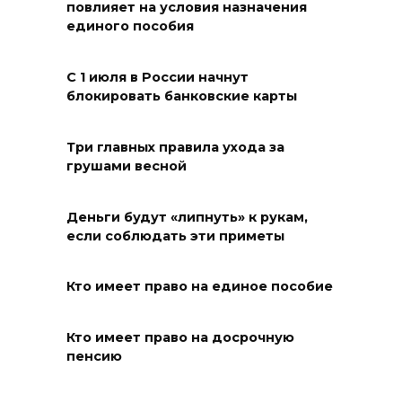
повлияет на условия назначения
единого пособия
В Железнодорожном районе
Ростова-на-Дону на сутки
С 1 июля в России начнут
отключат воду из-за
блокировать банковские карты
капремонта сетей
07 августа 2026 20:32
Три главных правила ухода за
грушами весной
Полиция ищет вандалов,
осквернивших стелу
Деньги будут «липнуть» к рукам,
«Освободителям Ростова»
если соблюдать эти приметы
07 августа 2026 20:12
Кто имеет право на единое пособие
Госавтоинспекция по
Ростовской области призвала
Кто имеет право на досрочную
пенсию
водителей быть осторожными
из-за ухудшения погоды