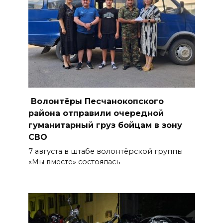
Бесплатные путевки для 17
тысяч детей: в Ростовской
области продолжается
оздоровительная кампания
07 августа 2026 18:30
Судьба аварийного особняка
Волонтёры Песчанокопского
в донской столице
района отправили очередной
гуманитарный груз бойцам в зону
07 августа 2026 18:28
СВО
7 августа в штабе волонтёрской группы
«Метеор» «Андрей Байков»
«Мы вместе» состоялась
07 августа 2026 18:25
Меры поддержки после ЧС
07 августа 2026 17:48