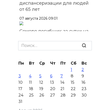
диспансеризации для людей
от 65 лет
07 августа 2026 09:01
Семеро погибших: за сутки на
Дону зафиксировали 7 ДТП
Search
07 августа 2026 08:42
for:
Сотни БПЛА подавили над
Пн
Вт
Ср
Чт
Пт
Сб
Вс
территориями РФ за ночь
1
2
07 августа 2026 08:33
3
4
5
6
7
8
9
10
11
12
13
14
15
16
Мужчина утонул на озере в
17
18
19
20
21
22
23
Ростове
24
25
26
27
28
29
30
31
07 августа 2026 07:34