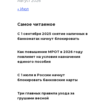
Август 2026
Жара не отступает от Ростова
« Июл
07 августа 2026 07:15
Самое читаемое
Над тремя районами
Ростовской области сбили 20
С 1 сентября 2025 снятие наличных в
БПЛА
банкоматах начнут блокировать
06 августа 2026 23:00
Как повышение МРОТ в 2026 году
повлияет на условия назначения
Угостите странников и
единого пособия
послушайте их рассказы:
приметы на 7 августа
С 1 июля в России начнут
06 августа 2026 22:32
блокировать банковские карты
В Ростове ликвидируют
Три главных правила ухода за
подвальные котельные и
грушами весной
обновят теплосети