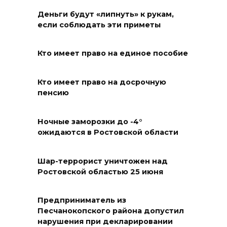
06 августа 2026 21:18
Деньги будут «липнуть» к рукам,
если соблюдать эти приметы
Вся акватория в цветах:
вблизи донской набережной
Кто имеет право на единое пособие
распустились кувшинки
Кто имеет право на досрочную
06 августа 2026 20:56
пенсию
Перспективы недвижимости
Ночные заморозки до -4°
06 августа 2026 20:11
ожидаются в Ростовской области
В Ворошиловском районе
Шар-террорист уничтожен над
Ростова произошло
Ростовской областью 25 июня
аварийное отключение света
06 августа 2026 19:33
Предприниматель из
Песчанокопского района допустил
нарушения при декларировании
Шахбокс, падел и пилон: в