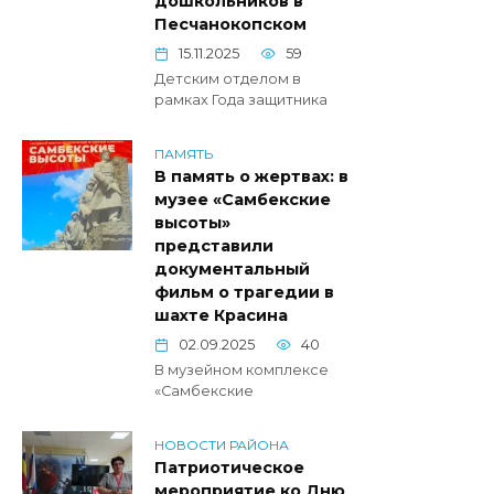
дошкольников в
Песчанокопском
15.11.2025
59
Детским отделом в
рамках Года защитника
ПАМЯТЬ
В память о жертвах: в
музее «Самбекские
высоты»
представили
документальный
фильм о трагедии в
шахте Красина
02.09.2025
40
В музейном комплексе
«Самбекские
НОВОСТИ РАЙОНА
Патриотическое
мероприятие ко Дню