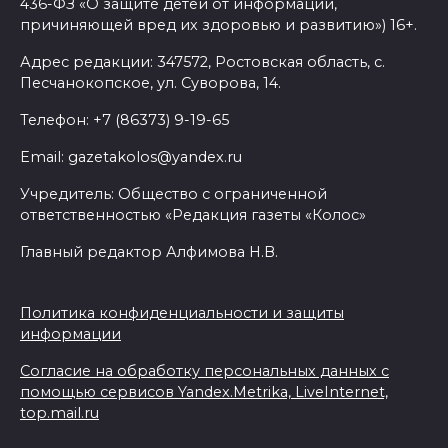
436-ФЗ «О защите детей от информации,
Выставка «По городам и
причиняющей вред их здоровью и развитию») 16+.
весям»
Адрес редакции: 347572, Ростовская область, с.
06 августа 2026 18:29
Песчанокопское, ул. Суворова, 14.
Телефон: +7 (86373) 9-19-65
Развитие спорта на Дону
Email: gazetakolos@yandex.ru
06 августа 2026 18:27
Учредитель: Общество с ограниченной
ответственностью «Редакция газеты «Колос»
Андрей Фатеев: Театр Чехова
в Таганроге откроет 200-й
Главный редактор Алфимова Н.В.
сезон в обновленном здании
в сентябре 2027 года
Политика конфиденциальности и защиты
06 августа 2026 18:27
информации
Согласие на обработку персональных данных с
Наблюдатели готовятся к
помощью сервисов Yandex.Metrika, LiveInternet,
выборам
top.mail.ru
06 августа 2026 18:25