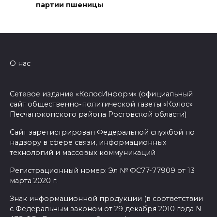
партии пшеницы
Ростовской области
зарегистрировали новые
виды спорта
06 августа 2026 19:30
О нас
Юрий Слюсарь поздравил
донских строителей с
Сетевое издание «КолосИнформ» (официальный
профессиональным
сайт общественно-политической газеты «Колос»
праздником и вручил
Песчанокопского района Ростовской области)
награды
Сайт зарегистрирован Федеральной службой по
надзору в сфере связи, информационных
06 августа 2026 18:35
технологий и массовых коммуникаций
Осторожно! Падение
Регистрационный номер: Эл № ФС77-77909 от 13
марта 2020 г.
кирпичей
Знак информационной продукции (в соответствии
06 августа 2026 18:30
с Федеральным законом от 29 декабря 2010 года N