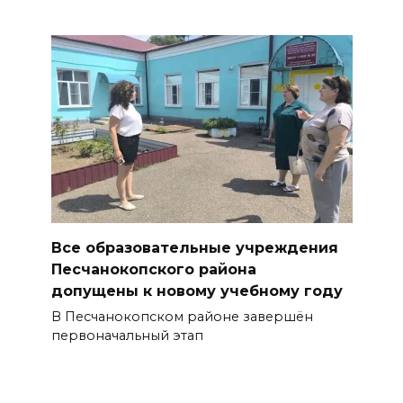
«Моя карта «Мир» прошла на
Дону
06 августа 2026 12:03
На Дону пройдет летний
фестиваль «Хутор Фест»
06 августа 2026 11:46
Власти региона работают над
тем, чтобы матч «Ростова»
Все образовательные учреждения
против «Рубина» состоялся со
Песчанокопского района
зрителями
допущены к новому учебному году
В Песчанокопском районе завершён
БОЛЬШЕ НОВОСТЕЙ
первоначальный этап