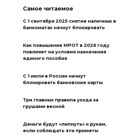
06 августа 2026 15:20
Самое читаемое
Александр Брод – о
С 1 сентября 2025 снятие наличных в
банкоматах начнут блокировать
современных подходах к
контролю за выборами и
подготовке наблюдателей на
Как повышение МРОТ в 2026 году
повлияет на условия назначения
Дону
единого пособия
06 августа 2026 15:12
С 1 июля в России начнут
В донских школах к 1 сентября
блокировать банковские карты
обновят учебники
06 августа 2026 15:10
Три главных правила ухода за
грушами весной
В Ростовской области до
конца года откроют 49
Деньги будут «липнуть» к рукам,
спортивных объектов
если соблюдать эти приметы