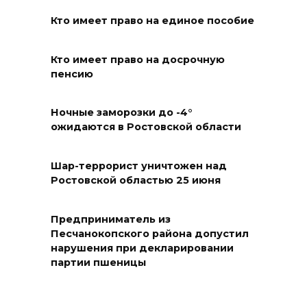
06 августа 2026 15:01
Кто имеет право на единое пособие
Россияне сообщают о
массовом сбое в работе
Кто имеет право на досрочную
пенсию
нескольких приложений
06 августа 2026 14:35
Ночные заморозки до -4°
ожидаются в Ростовской области
В Советском районе Ростова
из-за порыва на водоводе
Шар-террорист уничтожен над
ограничили подачу воды
Ростовской областью 25 июня
06 августа 2026 14:33
Предприниматель из
Диспансеризация дончан
Песчанокопского района допустил
нарушения при декларировании
старше 65 лет
партии пшеницы
06 августа 2026 14:30