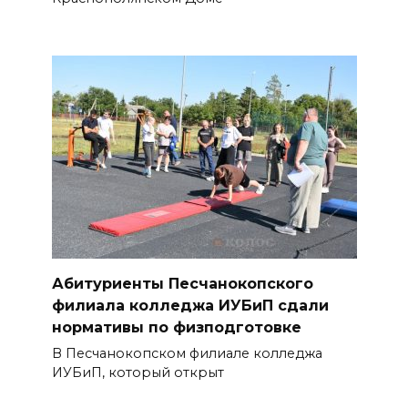
плазменный двигатель и
золото синхронисток:
основные события 5 августа
06 августа 2026 13:33
Теннисистка Любовь
Проненко из Таганрога взяла
золото в парном разряде на
турнире в Германии
06 августа 2026 12:49
Абитуриенты Песчанокопского
На 980‑м км трассы М‑4 «Дон»
филиала колледжа ИУБиП сдали
пробка сковала движение из-
нормативы по физподготовке
за двух ДТП
В Песчанокопском филиале колледжа
06 августа 2026 12:47
ИУБиП, который открыт