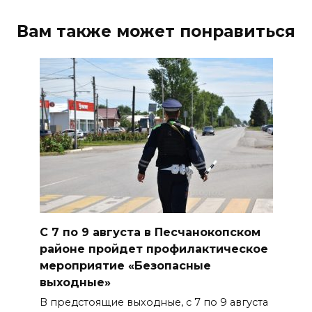
Традиции семьи года
Вам также может понравиться
06 августа 2026 14:28
Таганрогский театр: пока
опущен занавес
06 августа 2026 14:25
Помощь волонтеров
госпиталям
06 августа 2026 14:16
Проект строительства
С 7 по 9 августа в Песчанокопском
хоккейной арены в Ростове
районе пройдет профилактическое
приостановлен, но не закрыт
мероприятие «Безопасные
выходные»
06 августа 2026 14:04
В предстоящие выходные, с 7 по 9 августа