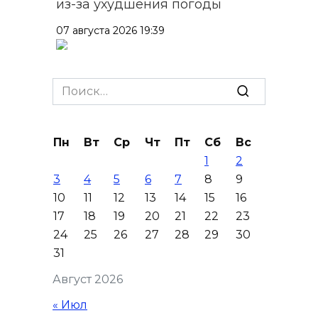
из-за ухудшения погоды
07 августа 2026 19:39
Сап-фестиваль, ночной забег
и турниры: как в Ростове
Search
отметят День физкультурника
for:
07 августа 2026 19:19
Пн
Вт
Ср
Чт
Пт
Сб
Вс
1
2
В Таганроге из-за аварии
3
4
5
6
7
8
9
отключили свет на четырех
10
11
12
13
14
15
16
улицах
17
18
19
20
21
22
23
07 августа 2026 18:42
24
25
26
27
28
29
30
31
В Ростовской области более
Август 2026
2000 жителей бесплатно
осваивают новые профессии
« Июл