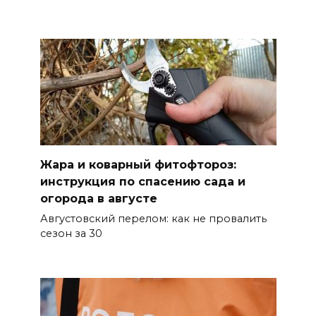
07 августа 2026 14:25
Миграционная ситуация на
Дону
07 августа 2026 14:20
Штормовое предупреждение:
на Ростовскую область
надвигаются ливни с градом
Жара и коварный фитофтороз:
инструкция по спасению сада и
07 августа 2026 13:59
огорода в августе
Августовский перелом: как не провалить
В Общественной палате
сезон за 30
предложили сократить
рабочий день из-за жары
07 августа 2026 13:43