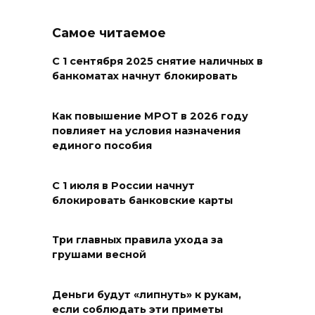
07 августа 2026 18:38
Самое читаемое
Бесплатные путевки для 17
тысяч детей: в Ростовской
С 1 сентября 2025 снятие наличных в
банкоматах начнут блокировать
области продолжается
оздоровительная кампания
Как повышение МРОТ в 2026 году
07 августа 2026 18:30
повлияет на условия назначения
единого пособия
Судьба аварийного особняка
в донской столице
С 1 июля в России начнут
блокировать банковские карты
07 августа 2026 18:28
«Метеор» «Андрей Байков»
Три главных правила ухода за
грушами весной
07 августа 2026 18:25
Деньги будут «липнуть» к рукам,
Меры поддержки после ЧС
если соблюдать эти приметы