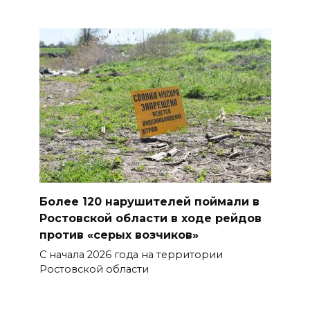
07 августа 2026 15:22
В Ростове на озере Лесном
утонул 43-летний мужчина
07 августа 2026 15:06
В Ростовской области из-за
жары проезжую часть
федеральных трасс поливают
водой
Более 120 нарушителей поймали в
07 августа 2026 14:55
Ростовской области в ходе рейдов
против «серых возчиков»
Сотрудники ДПС помогли
С начала 2026 года на территории
женщине с ребенком на
Ростовской области
трассе М-4 «Дон»