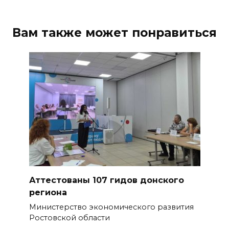
ростовчанам тяжело
переносить жару
Вам также может понравиться
07 августа 2026 16:30
ВСЕ КАК ЕСТЬ. Исчезающая
Украина. Страна вдов и
сирот...
07 августа 2026 16:11
В Чертковском районе
ремонтируют 2,85 км дороги к
трем хуторам по нацпроекту
07 августа 2026 15:50
Аттестованы 107 гидов донского
региона
Через 23 года Ростов может
Министерство экономического развития
стать городом с населением
Ростовской области
под 2 млн человек