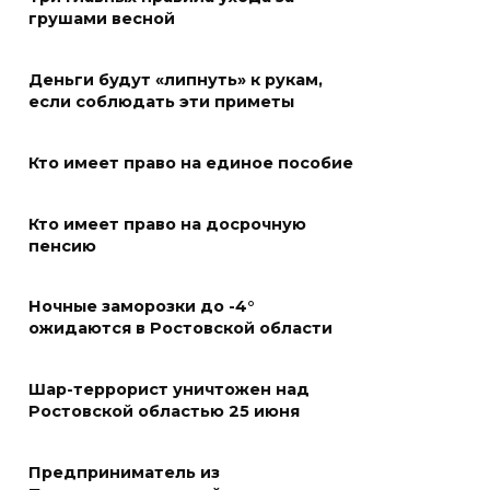
07 августа 2026 20:32
грушами весной
Полиция ищет вандалов,
Деньги будут «липнуть» к рукам,
осквернивших стелу
если соблюдать эти приметы
«Освободителям Ростова»
07 августа 2026 20:12
Кто имеет право на единое пособие
Госавтоинспекция по
Кто имеет право на досрочную
Ростовской области призвала
пенсию
водителей быть осторожными
из-за ухудшения погоды
Ночные заморозки до -4°
ожидаются в Ростовской области
07 августа 2026 19:39
Сап-фестиваль, ночной забег
Шар-террорист уничтожен над
Ростовской областью 25 июня
и турниры: как в Ростове
отметят День физкультурника
Предприниматель из
07 августа 2026 19:19