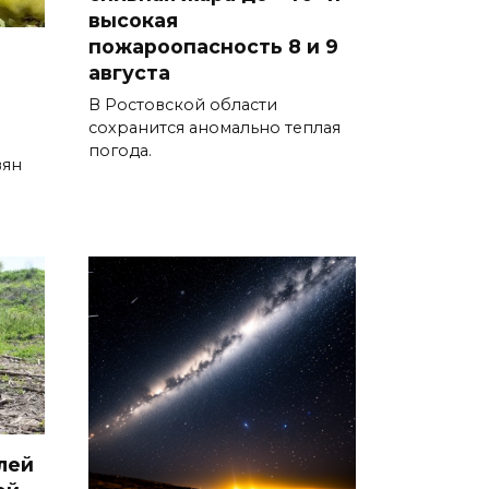
высокая
Судьба аварийного особняка
пожароопасность 8 и 9
августа
в донской столице
В Ростовской области
07 августа 2026 18:28
сохранится аномально теплая
погода.
вян
«Метеор» «Андрей Байков»
07 августа 2026 18:25
Меры поддержки после ЧС
07 августа 2026 17:48
На Дону обсудили
взаимодействие участников
избирательного процесса в
период ЕДГ-2026
лей
07 августа 2026 17:14