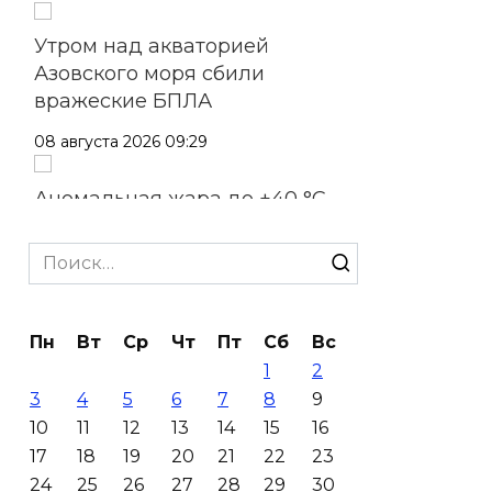
Утром над акваторией
Азовского моря сбили
вражеские БПЛА
08 августа 2026 09:29
Аномальная жара до +40 °C
накроет Ростов-на-Дону 8
августа
Search
for:
08 августа 2026 09:23
Пн
Вт
Ср
Чт
Пт
Сб
Вс
Ночью дежурными силами
1
2
ПВО перехвачены и
3
4
5
6
7
8
9
уничтожены 397 украинских
10
11
12
13
14
15
16
беспилотников
17
18
19
20
21
22
23
08 августа 2026 09:19
24
25
26
27
28
29
30