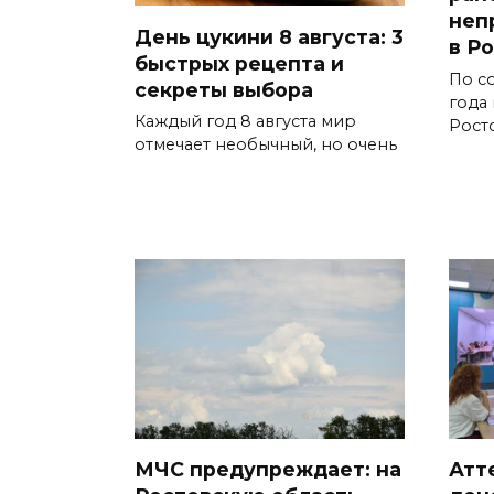
неп
День цукини 8 августа: 3
в Р
быстрых рецепта и
По со
секреты выбора
года
Каждый год 8 августа мир
Рост
отмечает необычный, но очень
МЧС предупреждает: на
Атт