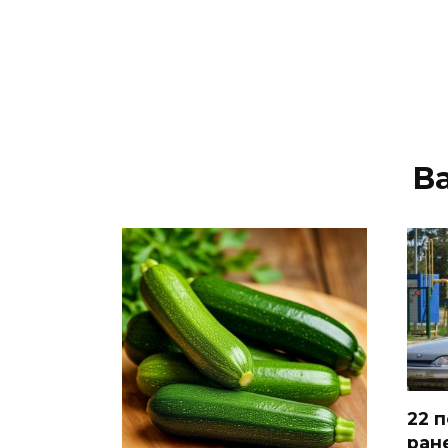
В
22 
ран