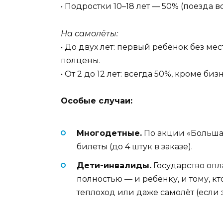
• Подростки 10–18 лет — 50% (поезда в
На самолёты:
• До двух лет: первый ребёнок без мес
полцены.
• От 2 до 12 лет: всегда 50%, кроме биз
Особые случаи:
Многодетные.
По акции «Большая
билеты (до 4 штук в заказе).
Дети-инвалиды.
Государство опл
полностью — и ребёнку, и тому, кто
теплоход или даже самолёт (если 