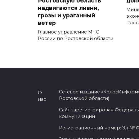
Ростовскую область
дон
надвигаются ливни,
Мини
грозы и ураганный
экон
ветер
Рост
Главное управление МЧС
России по Ростовской области
Сетевое издание «КолосИнформ»
О
Ростовской области)
нас
Сайт зарегистрирован Федераль
коммуникаций
Регистрационный номер: Эл № ФС