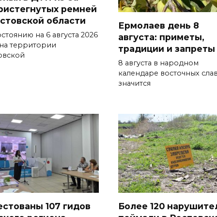
ристегнутых ремней
остовской области
Ермолаев день 8
стоянию на 6 августа 2026
августа: приметы,
 на территории
традиции и запреты
овской
8 августа в народном
календаре восточных сла
значится
естованы 107 гидов
Более 120 нарушите