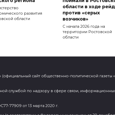
ского региона
поймали в Ростовск
области в ходе рей
стерство
против «серых
омического развития
возчиков»
овской области
С начала 2026 года на
территории Ростовской
области
 (официальный сайт общественно-политической газеты 
ной службой по надзору в сфере связи, информационных
77-77909 от 13 марта 2020 г.