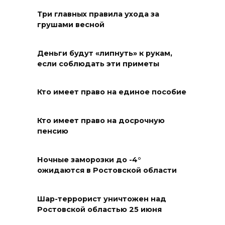
на АЗС заполняли две
Три главных правила ухода за
емкости на 1000 л
грушами весной
06 августа 2026 15:35
Деньги будут «липнуть» к рукам,
Десятки социальных
если соблюдать эти приметы
инициатив из Ростовской
области за 5 лет воплотились
Кто имеет право на единое пособие
в федеральные законы
06 августа 2026 15:35
Кто имеет право на досрочную
пенсию
Снова пробка: затор на 8 км
собрался на М-4 «Дон» под
Ночные заморозки до -4°
ожидаются в Ростовской области
Шахтами
06 августа 2026 15:20
Шар-террорист уничтожен над
Ростовской областью 25 июня
Александр Брод – о