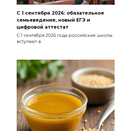
Сбил ребенка: в
С 1 сентября 2026: обязательное
Новочеркасске разыскивают
семьеведение, новый ЕГЭ и
цифровой аттестат
сбежавшего с места ДТП
водителя
С 1 сентября 2026 года российские школы
вступают в
06 августа 2026 13:33
Донские кадеты участвуют в
военно-спортивной смене
«Время юных героев»
06 августа 2026 13:33
Безопасность выборов,
плазменный двигатель и
золото синхронисток:
основные события 5 августа