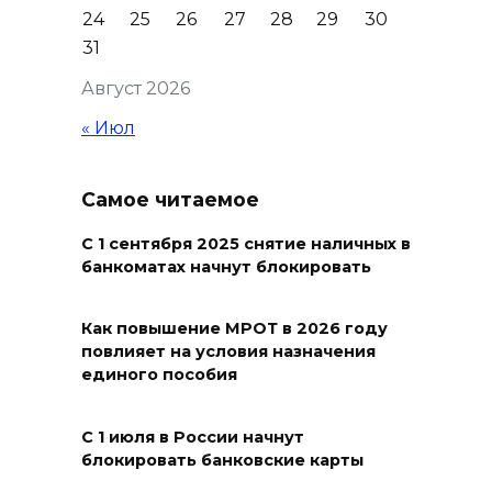
24
25
26
27
28
29
30
«Лучший школьный педагог-
31
библиотекарь России»
Август 2026
06 августа 2026 15:51
« Июл
Донские спасатели провели
профилактические занятия
Самое читаемое
более чем для 11 тыс. детей
06 августа 2026 15:49
С 1 сентября 2025 снятие наличных в
банкоматах начнут блокировать
«Хочу прожить жизнь одна»:
ростовчанка разочаровалась
Как повышение МРОТ в 2026 году
повлияет на условия назначения
в местных мужчинах
единого пособия
06 августа 2026 15:38
С 1 июля в России начнут
Возбуждено еще одно дело:
блокировать банковские карты
подозреваемому в поджоге