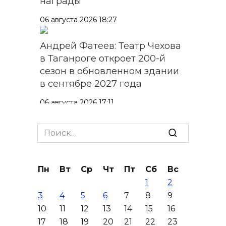
награды
06 августа 2026 18:27
Андрей Фатеев: Театр Чехова
в Таганроге откроет 200-й
сезон в обновленном здании
в сентябре 2027 года
06 августа 2026 17:11
Ростовская область окажет
Search
матпомощь семьям, у которых
for:
погибли дети из-за атаки
БПЛА на Кубани
Пн
Вт
Ср
Чт
Пт
Сб
Вс
1
2
06 августа 2026 16:57
3
4
5
6
7
8
9
10
11
12
13
14
15
16
Дончан приглашают
17
18
19
20
21
22
23
поучаствовать в конкурсе