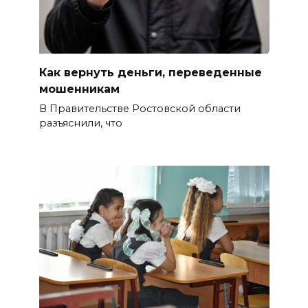
Таганрогский театр: пока
опущен занавес
06 августа 2026 14:25
Как вернуть деньги, переведенные
Помощь волонтеров
мошенникам
госпиталям
В Правительстве Ростовской области
разъяснили, что
06 августа 2026 14:16
Проект строительства
хоккейной арены в Ростове
приостановлен, но не закрыт
06 августа 2026 14:04
На Дону официально
аттестовали 107 гидов
06 августа 2026 14:01