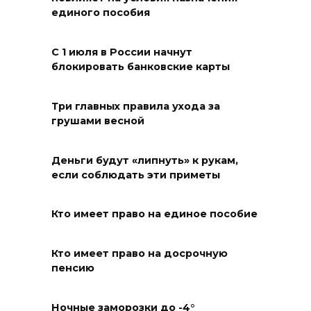
06 августа 2026 18:29
единого пособия
Развитие спорта на Дону
С 1 июля в России начнут
06 августа 2026 18:27
блокировать банковские карты
Андрей Фатеев: Театр Чехова
Три главных правила ухода за
в Таганроге откроет 200-й
грушами весной
сезон в обновленном здании
в сентябре 2027 года
Деньги будут «липнуть» к рукам,
если соблюдать эти приметы
06 августа 2026 18:27
Наблюдатели готовятся к
Кто имеет право на единое пособие
выборам
Кто имеет право на досрочную
06 августа 2026 18:25
пенсию
Материальная помощь
Ночные заморозки до -4°
пострадавшим при атаке