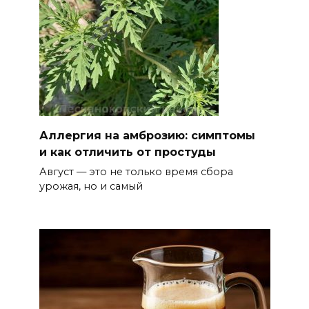
06 августа 2026 15:20
Александр Брод – о
современных подходах к
контролю за выборами и
подготовке наблюдателей на
Дону
Аллергия на амброзию: симптомы
06 августа 2026 15:12
и как отличить от простуды
Август — это не только время сбора
В донских школах к 1 сентября
урожая, но и самый
обновят учебники
06 августа 2026 15:10
В Ростовской области до
конца года откроют 49
спортивных объектов