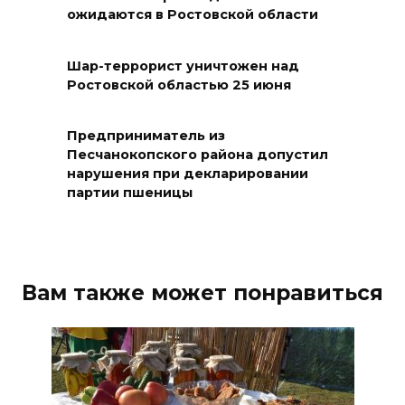
ожидаются в Ростовской области
БПЛА на Кубани
06 августа 2026 17:11
Шар-террорист уничтожен над
Ростовской областью 25 июня
Ростовская область окажет
матпомощь семьям, у которых
Предприниматель из
погибли дети из-за атаки
Песчанокопского района допустил
БПЛА на Кубани
нарушения при декларировании
партии пшеницы
06 августа 2026 16:57
Дончан приглашают
поучаствовать в конкурсе
Вам также может понравиться
«Лучший школьный педагог-
библиотекарь России»
06 августа 2026 16:30
ВСЕ КАК ЕСТЬ. Политика