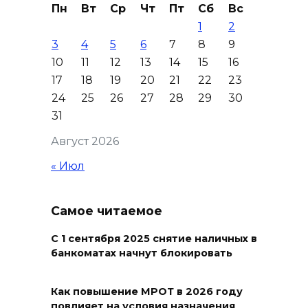
Пн
Вт
Ср
Чт
Пт
Сб
Вс
06 августа 2026 19:30
1
2
3
4
5
6
7
8
9
Юрий Слюсарь поздравил
10
11
12
13
14
15
16
донских строителей с
17
18
19
20
21
22
23
профессиональным
24
25
26
27
28
29
30
праздником и вручил
31
награды
Август 2026
06 августа 2026 18:35
« Июл
Осторожно! Падение
кирпичей
Самое читаемое
06 августа 2026 18:30
С 1 сентября 2025 снятие наличных в
банкоматах начнут блокировать
Выставка «По городам и
весям»
Как повышение МРОТ в 2026 году
повлияет на условия назначения