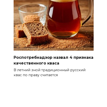
06 августа 2026 15:01
Россияне сообщают о
массовом сбое в работе
нескольких приложений
06 августа 2026 14:35
В Советском районе Ростова
из-за порыва на водоводе
Роспотребнадзор назвал 4 признака
ограничили подачу воды
качественного кваса
06 августа 2026 14:33
В летний зной традиционный русский
квас по праву считается
Диспансеризация дончан
старше 65 лет
06 августа 2026 14:30