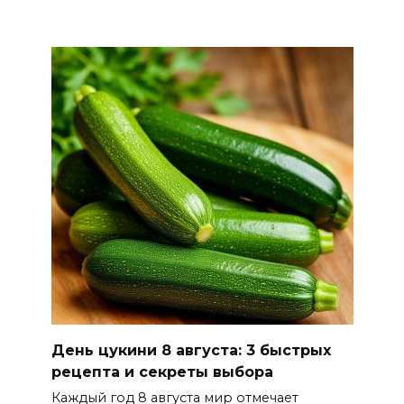
Ростовчане оказались среди
эвакуированных с пляжа в
Новороссийске
08 августа 2026 10:40
В Ростовской области
ликвидировали 16
техногенных пожаров и 30
возгораний растительности
08 августа 2026 10:35
В Ростовской области
объявили штормовое
предупреждение из-за
День цукини 8 августа: 3 быстрых
высокого риска пожаров
рецепта и секреты выбора
08 августа 2026 09:32
Каждый год 8 августа мир отмечает