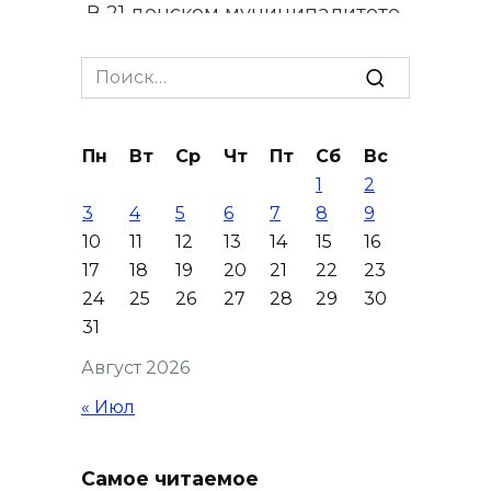
В 21 донском муниципалитете
ожидается чрезвычайная
жара
Search
for:
09 августа 2026 09:34
Пн
Вт
Ср
Чт
Пт
Сб
Вс
Ураган не обещают: сегодня в
1
2
Ростове жара
3
4
5
6
7
8
9
09 августа 2026 07:01
10
11
12
13
14
15
16
17
18
19
20
21
22
23
Горел сухостой: в Ростовской
24
25
26
27
28
29
30
области сбили 30 БПЛА
31
08 августа 2026 23:10
Август 2026
« Июл
Пусть съест ребенок капусту,
дабы учеба легко давалась:
приметы на 9 августа
Самое читаемое