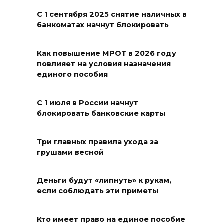
08 августа 2026 18:37
С 1 сентября 2025 снятие наличных в
банкоматах начнут блокировать
На трассе Р-280 «Новороссия»
водителей будут
Как повышение МРОТ в 2026 году
предупреждать об угрозе
повлияет на условия назначения
БПЛА по радио
единого пособия
08 августа 2026 18:15
С 1 июля в России начнут
блокировать банковские карты
На Дону обсудили вопросы
повышения доступности
медицинской помощи с
Три главных правила ухода за
грушами весной
участием федеральных
экспертов
Деньги будут «липнуть» к рукам,
08 августа 2026 17:40
если соблюдать эти приметы
В Новочеркасске построят
Кто имеет право на единое пособие