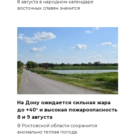
8 августа в народном календаре
восточных славян значится
Полиция ищет вандалов,
осквернивших стелу
«Освободителям Ростова»
07 августа 2026 20:12
Госавтоинспекция по
Ростовской области призвала
водителей быть осторожными
из-за ухудшения погоды
07 августа 2026 19:39
На Дону ожидается сильная жара
Сап-фестиваль, ночной забег
до +40° и высокая пожароопасность
и турниры: как в Ростове
8 и 9 августа
отметят День физкультурника
В Ростовской области сохранится
07 августа 2026 19:19
аномально теплая погода.