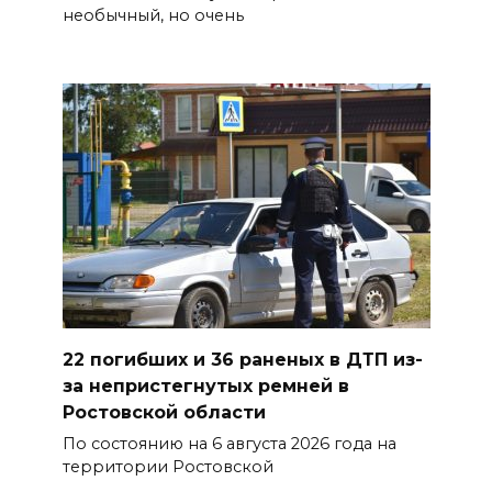
необычный, но очень
Утром над акваторией
Азовского моря сбили
вражеские БПЛА
08 августа 2026 09:29
Аномальная жара до +40 °C
накроет Ростов-на-Дону 8
августа
08 августа 2026 09:23
Ночью дежурными силами
22 погибших и 36 раненых в ДТП из-
ПВО перехвачены и
за непристегнутых ремней в
уничтожены 397 украинских
Ростовской области
беспилотников
По состоянию на 6 августа 2026 года на
08 августа 2026 09:19
территории Ростовской