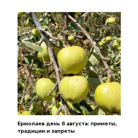
Более 30 БПЛА сбили ночью в
пяти районах Ростовской
области
07 августа 2026 23:00
Дабы счастье семейное
сберечь – спрячьте первое
сорванное яблоко: приметы
на 8 августа
07 августа 2026 22:04
В Железнодорожном районе
Ростова-на-Дону на сутки
отключат воду из-за
Ермолаев день 8 августа: приметы,
капремонта сетей
традиции и запреты
07 августа 2026 20:32