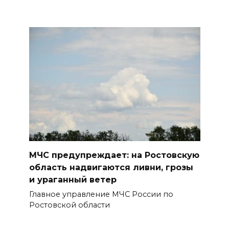
В Таганроге из-за аварии
отключили свет на четырех
улицах
07 августа 2026 18:42
В Ростовской области более
2000 жителей бесплатно
осваивают новые профессии
БОЛЬШЕ НОВОСТЕЙ
МЧС предупреждает: на Ростовскую
область надвигаются ливни, грозы
и ураганный ветер
Главное управление МЧС России по
Ростовской области