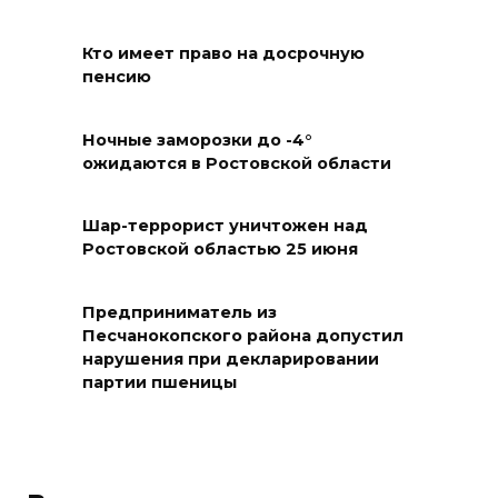
новую модульную котельную
и благоустроят проспект
Платовский
Кто имеет право на досрочную
пенсию
08 августа 2026 17:18
Ночные заморозки до -4°
Это стало нашей традицией:
ожидаются в Ростовской области
ростовчане установили
самодельные поилки для
Шар-террорист уничтожен над
бездомных животных
Ростовской областью 25 июня
08 августа 2026 16:56
Предприниматель из
Журналисты «ДОН 24» вышли
Песчанокопского района допустил
нарушения при декларировании
на субботник в парке
партии пшеницы
Островского
08 августа 2026 15:59
Сносить нельзя, сохранять