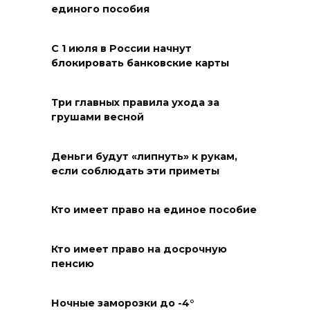
ростовчане установили
единого пособия
самодельные поилки для
бездомных животных
С 1 июля в России начнут
блокировать банковские карты
08 августа 2026 16:56
Журналисты «ДОН 24» вышли
Три главных правила ухода за
грушами весной
на субботник в парке
Островского
Деньги будут «липнуть» к рукам,
08 августа 2026 15:59
если соблюдать эти приметы
Сносить нельзя, сохранять
Кто имеет право на единое пособие
нечем: как ростовчане
спасают доходный дом
Рувинского от запустения
Кто имеет право на досрочную
пенсию
08 августа 2026 14:04
Ночные заморозки до -4°