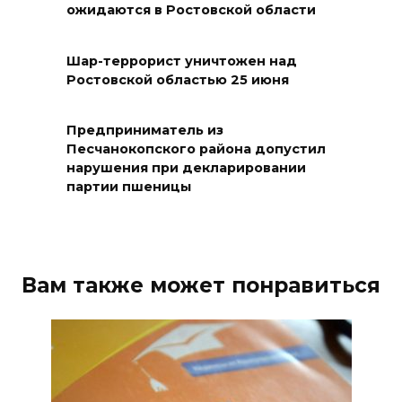
В Волгодонске мужчина
ожидаются в Ростовской области
поджег газ в квартире
бывшей жены, эвакуированы
Шар-террорист уничтожен над
7 человек
Ростовской областью 25 июня
08 августа 2026 13:19
Предприниматель из
Юрий Слюсарь поздравил
Песчанокопского района допустил
нарушения при декларировании
жителей Ростовской области
партии пшеницы
с Днем физкультурника
08 августа 2026 10:49
Ростовчане оказались среди
Вам также может понравиться
эвакуированных с пляжа в
Новороссийске
08 августа 2026 10:40
В Ростовской области