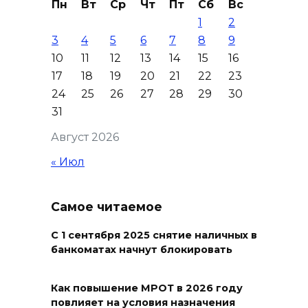
Пн
Вт
Ср
Чт
Пт
Сб
Вс
08 августа 2026 18:15
1
2
3
4
5
6
7
8
9
На Дону обсудили вопросы
10
11
12
13
14
15
16
повышения доступности
17
18
19
20
21
22
23
медицинской помощи с
24
25
26
27
28
29
30
участием федеральных
31
экспертов
Август 2026
08 августа 2026 17:40
« Июл
В Новочеркасске построят
новую модульную котельную
Самое читаемое
и благоустроят проспект
Платовский
С 1 сентября 2025 снятие наличных в
банкоматах начнут блокировать
08 августа 2026 17:18
Как повышение МРОТ в 2026 году
Это стало нашей традицией:
повлияет на условия назначения