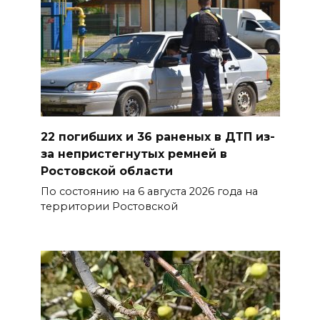
Дабы счастье семейное
сберечь – спрячьте первое
сорванное яблоко: приметы
на 8 августа
07 августа 2026 22:04
В Железнодорожном районе
22 погибших и 36 раненых в ДТП из-
Ростова-на-Дону на сутки
за непристегнутых ремней в
отключат воду из-за
Ростовской области
капремонта сетей
По состоянию на 6 августа 2026 года на
07 августа 2026 20:32
территории Ростовской
Полиция ищет вандалов,
осквернивших стелу
«Освободителям Ростова»
07 августа 2026 20:12