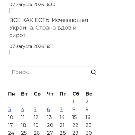
07 августа 2026 16:30
ВСЕ КАК ЕСТЬ. Исчезающая
Украина. Страна вдов и
сирот...
07 августа 2026 16:11
В Чертковском районе
ремонтируют 2,85 км дороги к
Search
трем хуторам по нацпроекту
for:
07 августа 2026 15:50
Пн
Вт
Ср
Чт
Пт
Сб
Вс
1
2
Через 23 года Ростов может
3
4
5
6
7
8
9
стать городом с населением
10
11
12
13
14
15
16
под 2 млн человек
17
18
19
20
21
22
23
07 августа 2026 15:22
24
25
26
27
28
29
30