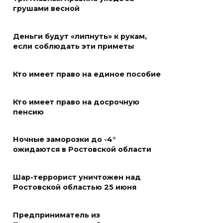
В Батайске в заброшенном
грушами весной
здании произошло короткое
замыкание
Деньги будут «липнуть» к рукам,
07 августа 2026 14:30
если соблюдать эти приметы
Учиться, чтобы работать
Кто имеет право на единое пособие
07 августа 2026 14:28
Кто имеет право на досрочную
пенсию
Раскаленный август
07 августа 2026 14:28
Ночные заморозки до -4°
ожидаются в Ростовской области
До 120 человек на борту:
новому «Метеору» присвоили
Шар-террорист уничтожен над
имя «Андрей Байков»
Ростовской областью 25 июня
07 августа 2026 14:25
Предприниматель из