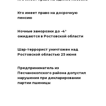
07 августа 2026 14:28
Кто имеет право на досрочную
Раскаленный август
пенсию
07 августа 2026 14:28
Ночные заморозки до -4°
ожидаются в Ростовской области
До 120 человек на борту:
новому «Метеору» присвоили
имя «Андрей Байков»
Шар-террорист уничтожен над
Ростовской областью 25 июня
07 августа 2026 14:25
Предприниматель из
Миграционная ситуация на
Песчанокопского района допустил
Дону
нарушения при декларировании
партии пшеницы
07 августа 2026 14:20
Штормовое предупреждение:
на Ростовскую область