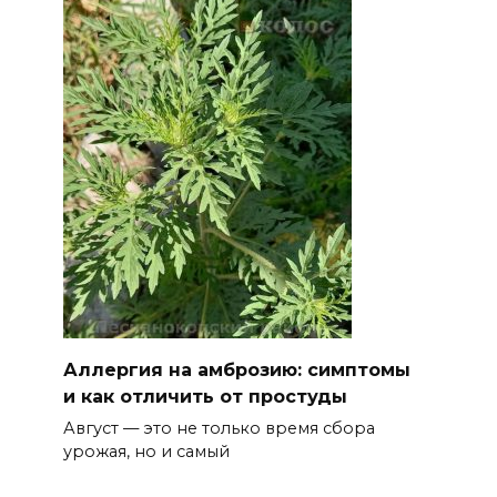
07 августа 2026 12:30
Александр Ищенко отметил
заслуги депутатов-
строителей в помощи
госпиталям, школам и
детским домам
07 августа 2026 12:28
Приемная кампания в
медколледже
07 августа 2026 12:25
Аллергия на амброзию: симптомы
и как отличить от простуды
Атаку БПЛА отразили ночью в
Август — это не только время сбора
небе над Ростовской
урожая, но и самый
областью