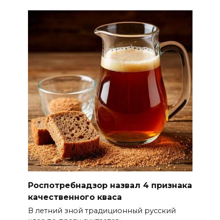
07 августа 2026 12:15
В некоторых районах Ростова
концентрация
формальдегида в воздухе
превысила норму в 12 раз
07 августа 2026 11:56
Энергетики против стихии
07 августа 2026 11:48
Казачий батальон «Покров»
формируется в войсках
беспилотных систем
Роспотребнадзор назвал 4 признака
качественного кваса
07 августа 2026 11:37
В летний зной традиционный русский