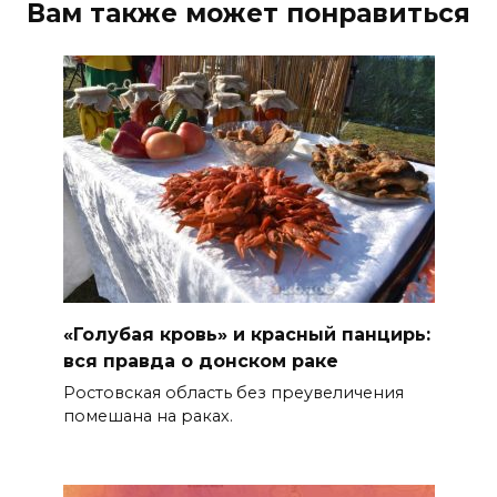
Вам также может понравиться
надвигаются ливни с градом
07 августа 2026 13:59
В Общественной палате
предложили сократить
рабочий день из-за жары
07 августа 2026 13:43
Памятник Ермаку в
Новочеркасске перекрасили в
черный цвет – общественники
«Голубая кровь» и красный панцирь:
бьют тревогу
вся правда о донском раке
Ростовская область без преувеличения
07 августа 2026 13:38
помешана на раках.
Мем с Путиным, российские
лекарства и уникальные