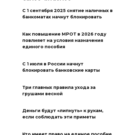
жары проезжую часть
федеральных трасс поливают
С 1 сентября 2025 снятие наличных в
банкоматах начнут блокировать
водой
07 августа 2026 14:55
Как повышение МРОТ в 2026 году
повлияет на условия назначения
Сотрудники ДПС помогли
единого пособия
женщине с ребенком на
трассе М-4 «Дон»
С 1 июля в России начнут
блокировать банковские карты
07 августа 2026 14:33
В Батайске в заброшенном
Три главных правила ухода за
грушами весной
здании произошло короткое
замыкание
Деньги будут «липнуть» к рукам,
07 августа 2026 14:30
если соблюдать эти приметы
Учиться, чтобы работать
Кто имеет право на единое пособие