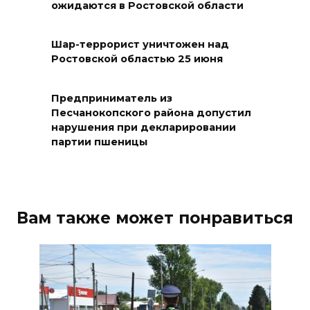
ожидаются в Ростовской области
БПЛА на Кубани
06 августа 2026 17:11
Шар-террорист уничтожен над
Ростовской областью 25 июня
Ростовская область окажет
матпомощь семьям, у которых
Предприниматель из
погибли дети из-за атаки
Песчанокопского района допустил
БПЛА на Кубани
нарушения при декларировании
партии пшеницы
06 августа 2026 16:57
Дончан приглашают
поучаствовать в конкурсе
Вам также может понравиться
«Лучший школьный педагог-
библиотекарь России»
06 августа 2026 16:30
ВСЕ КАК ЕСТЬ. Политика