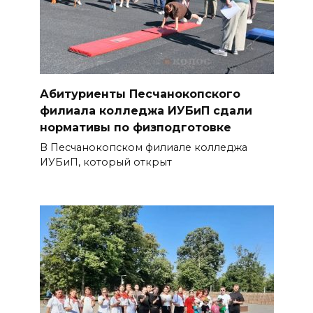
06 августа 2026 15:20
Александр Брод – о
современных подходах к
контролю за выборами и
Абитуриенты Песчанокопского
подготовке наблюдателей на
филиала колледжа ИУБиП сдали
Дону
нормативы по физподготовке
06 августа 2026 15:12
В Песчанокопском филиале колледжа
ИУБиП, который открыт
В донских школах к 1 сентября
обновят учебники
06 августа 2026 15:10
В Ростовской области до
конца года откроют 49
спортивных объектов