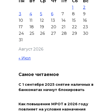
Пн
Вт
Ср
Чт
Пт
Сб
Вс
06 августа 2026 19:30
1
2
3
4
5
6
7
8
9
Юрий Слюсарь поздравил
10
11
12
13
14
15
16
донских строителей с
17
18
19
20
21
22
23
профессиональным
24
25
26
27
28
29
30
праздником и вручил
31
награды
Август 2026
06 августа 2026 18:35
« Июл
Осторожно! Падение
кирпичей
Самое читаемое
06 августа 2026 18:30
С 1 сентября 2025 снятие наличных в
банкоматах начнут блокировать
Выставка «По городам и
весям»
Как повышение МРОТ в 2026 году
повлияет на условия назначения
06 августа 2026 18:29