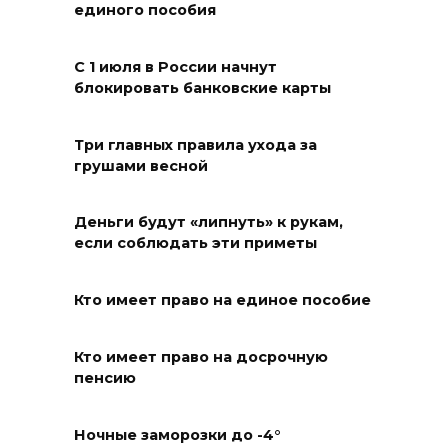
единого пособия
Развитие спорта на Дону
С 1 июля в России начнут
06 августа 2026 18:27
блокировать банковские карты
Андрей Фатеев: Театр Чехова
Три главных правила ухода за
в Таганроге откроет 200-й
грушами весной
сезон в обновленном здании
в сентябре 2027 года
Деньги будут «липнуть» к рукам,
если соблюдать эти приметы
06 августа 2026 18:27
Наблюдатели готовятся к
Кто имеет право на единое пособие
выборам
Кто имеет право на досрочную
06 августа 2026 18:25
пенсию
Материальная помощь
Ночные заморозки до -4°
пострадавшим при атаке