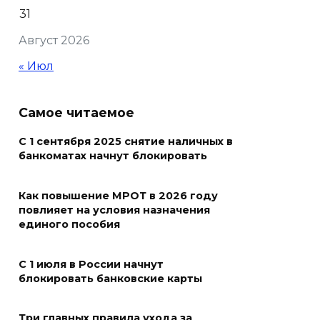
08 августа 2026 09:32
31
Август 2026
Утром над акваторией
Азовского моря сбили
« Июл
вражеские БПЛА
08 августа 2026 09:29
Самое читаемое
Аномальная жара до +40 °C
С 1 сентября 2025 снятие наличных в
банкоматах начнут блокировать
накроет Ростов-на-Дону 8
августа
Как повышение МРОТ в 2026 году
08 августа 2026 09:23
повлияет на условия назначения
единого пособия
Ночью дежурными силами
ПВО перехвачены и
С 1 июля в России начнут
уничтожены 397 украинских
блокировать банковские карты
беспилотников
Три главных правила ухода за