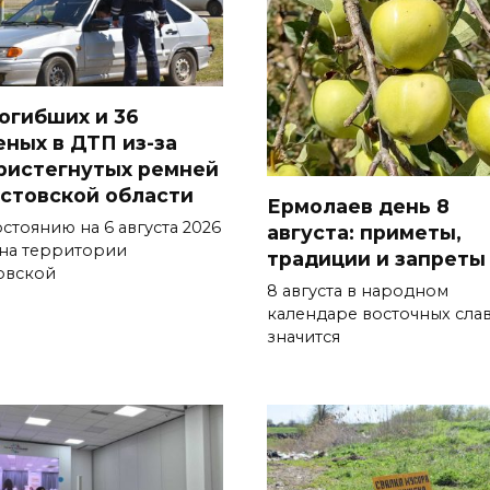
погибших и 36
еных в ДТП из-за
ристегнутых ремней
остовской области
Ермолаев день 8
стоянию на 6 августа 2026
августа: приметы,
 на территории
традиции и запреты
овской
8 августа в народном
календаре восточных сла
значится