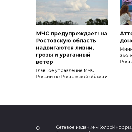
МЧС предупреждает: на
Атт
Ростовскую область
дон
надвигаются ливни,
Мини
грозы и ураганный
экон
ветер
Рост
Главное управление МЧС
России по Ростовской области
Сетевое издание «КолосИнформ»
О