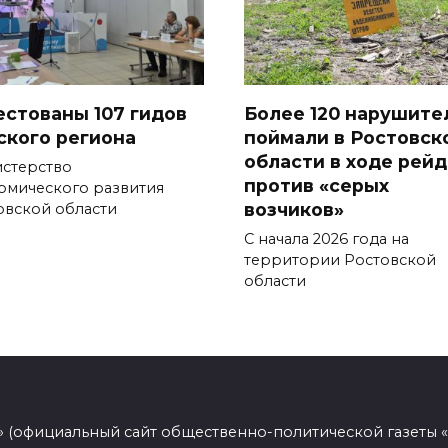
естованы 107 гидов
Более 120 нарушите
ского региона
поймали в Ростовск
области в ходе рей
стерство
против «серых
омического развития
возчиков»
овской области
С начала 2026 года на
территории Ростовской
области
 (официальный сайт общественно-политической газеты 