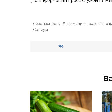
(По информации пресс-службы ГУ МВД
безопасность
вниманию граждан
к
Социум
В