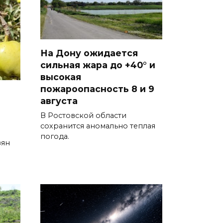
07 августа 2026 19:19
В Таганроге из-за аварии
отключили свет на четырех
На Дону ожидается
улицах
сильная жара до +40° и
высокая
07 августа 2026 18:42
пожароопасность 8 и 9
августа
В Ростовской области более
2000 жителей бесплатно
В Ростовской области
сохранится аномально теплая
осваивают новые профессии
погода.
вян
07 августа 2026 18:38
Бесплатные путевки для 17
тысяч детей: в Ростовской
области продолжается
оздоровительная кампания