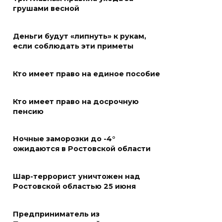
08 августа 2026 09:19
грушами весной
Более 30 БПЛА сбили ночью в
Деньги будут «липнуть» к рукам,
пяти районах Ростовской
если соблюдать эти приметы
области
07 августа 2026 23:00
Кто имеет право на единое пособие
Дабы счастье семейное
Кто имеет право на досрочную
сберечь – спрячьте первое
пенсию
сорванное яблоко: приметы
на 8 августа
Ночные заморозки до -4°
ожидаются в Ростовской области
07 августа 2026 22:04
В Железнодорожном районе
Шар-террорист уничтожен над
Ростовской областью 25 июня
Ростова-на-Дону на сутки
отключат воду из-за
капремонта сетей
Предприниматель из