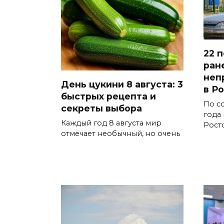
22 
ран
неп
День цукини 8 августа: 3
в Р
быстрых рецепта и
По со
секреты выбора
года
Каждый год 8 августа мир
Рост
отмечает необычный, но очень