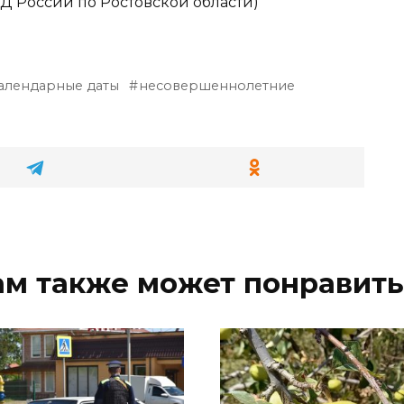
 России по Ростовской области)
алендарные даты
несовершеннолетние
ам также может понравить