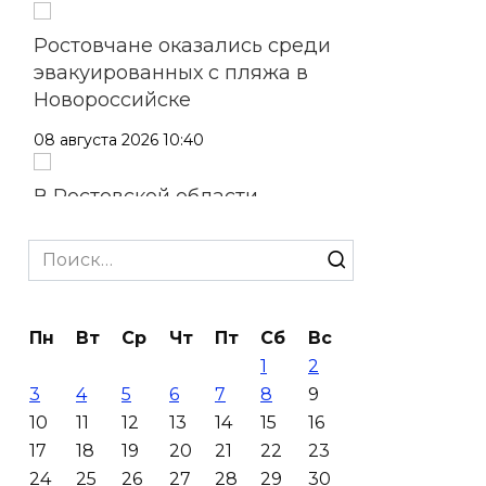
Ростовчане оказались среди
эвакуированных с пляжа в
Новороссийске
08 августа 2026 10:40
В Ростовской области
ликвидировали 16
техногенных пожаров и 30
Search
возгораний растительности
for:
08 августа 2026 10:35
Пн
Вт
Ср
Чт
Пт
Сб
Вс
1
2
В Ростовской области
3
4
5
6
7
8
9
объявили штормовое
10
11
12
13
14
15
16
предупреждение из-за
17
18
19
20
21
22
23
высокого риска пожаров
24
25
26
27
28
29
30