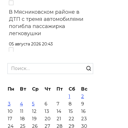
В Мясниковском районе в
ДТП с тремя автомобилями
погибла пассажирка
легковушки
05 августа 2026 20:43
Более 11,5 тысячи домов
Ростовской области перешли
Search
в чаты в мессенджере MAX
for:
05 августа 2026 19:13
Пн
Вт
Ср
Чт
Пт
Сб
Вс
1
2
В Ростовской области
3
4
5
6
7
8
9
пропала 17-летняя девушка
10
11
12
13
14
15
16
05 августа 2026 19:03
17
18
19
20
21
22
23
24
25
26
27
28
29
30