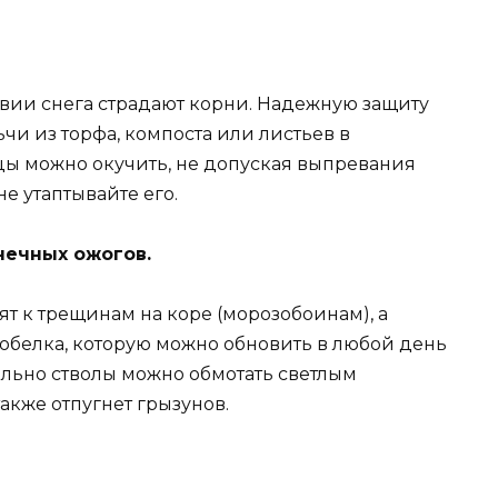
твии снега страдают корни. Надежную защиту
ьчи из торфа, компоста или листьев в
цы можно окучить, не допуская выпревания
не утаптывайте его.
нечных ожогов.
т к трещинам на коре (морозобоинам), а
побелка, которую можно обновить в любой день
ельно стволы можно обмотать светлым
акже отпугнет грызунов.