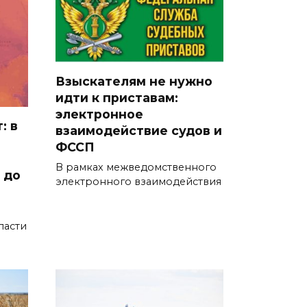
05 августа 2026 17:18
Пламя не пощадило ничего:
фото с мест ночных пожаров в
Взыскателям не нужно
Ростове
идти к приставам:
электронное
05 августа 2026 17:09
: в
взаимодействие судов и
ФССП
Пробка длиной в 10 км
сковала движение на М-4
В рамках межведомственного
 до
электронного взаимодействия
«Дон» под Шахтами
05 августа 2026 17:06
ласти
Сосуды лучше, чем у
сорокалетних: врачи спасли
столетнюю ростовчанку с
острым коронарным