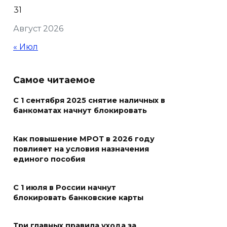
Кондиционеры создают
31
перегрузку: ростовчан
Август 2026
предупредили о рисках
отключения электроэнергии
« Июл
05 августа 2026 18:37
Самое читаемое
Зарядка со стражем порядка
С 1 сентября 2025 снятие наличных в
05 августа 2026 18:35
банкоматах начнут блокировать
Молодые инженеры
Как повышение МРОТ в 2026 году
повлияет на условия назначения
05 августа 2026 18:32
единого пособия
По пути к большой трассе
С 1 июля в России начнут
05 августа 2026 18:32
блокировать банковские карты
Футбольный разгром в Кубке
Три главных правила ухода за