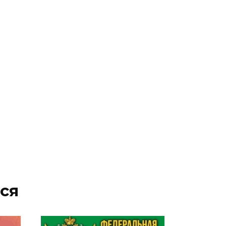
05 августа 2026 18:04
Ростовский врач подготовил
памятку по действиям при
беспилотной опасности
05 августа 2026 17:34
Регистрация открыта:
фестиваль инклюзивного
добровольчества «Я
чувствую» пройдет на Дону
05 августа 2026 17:20
ся
Донская инициатива:
получать лечебное питание
для инвалидов станет проще