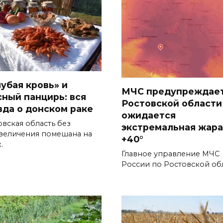
лубая кровь» и
МЧС предупреждает
сный панцирь: вся
Ростовской области
вда о донском раке
ожидается
овская область без
экстремальная жара
величения помешана на
+40°
.
Главное управление МЧС
России по Ростовской об