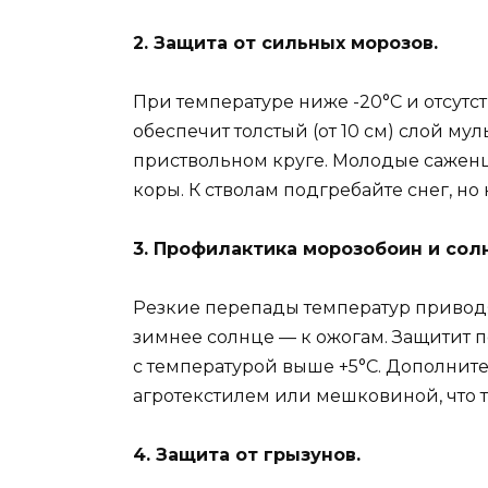
2. Защита от сильных морозов.
При температуре ниже -20°C и отсутс
обеспечит толстый (от 10 см) слой мул
приствольном круге. Молодые сажен
коры. К стволам подгребайте снег, но 
3. Профилактика морозобоин и сол
Резкие перепады температур приводя
зимнее солнце — к ожогам. Защитит 
с температурой выше +5°C. Дополнит
агротекстилем или мешковиной, что т
4. Защита от грызунов.