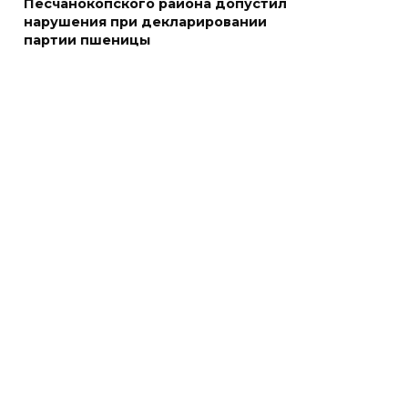
Песчанокопского района допустил
05 августа 2026 18:21
нарушения при декларировании
партии пшеницы
Четыре новые школы
откроются в Ростовской
области 1 сентября
05 августа 2026 18:16
По итогам регионального
этапа премии
#МЫВМЕСТЕ-2026 на Дону
победителями признаны 29
проектов
05 августа 2026 18:06
К соглашению о наблюдении
за выборами в Госдуму
присоединились 8 партий