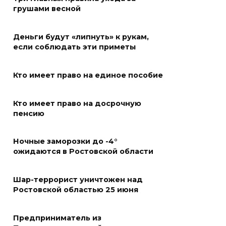
России
грушами весной
05 августа 2026 18:30
Деньги будут «липнуть» к рукам,
если соблюдать эти приметы
Огненный шторм во дворе
05 августа 2026 18:29
Кто имеет право на единое пособие
Подготовка к школе
Кто имеет право на досрочную
пенсию
05 августа 2026 18:27
Ночные заморозки до -4°
Жеребьевка политических
ожидаются в Ростовской области
партий
05 августа 2026 18:25
Шар-террорист уничтожен над
Ростовской областью 25 июня
АЗС работают в штатном
режиме
Предприниматель из