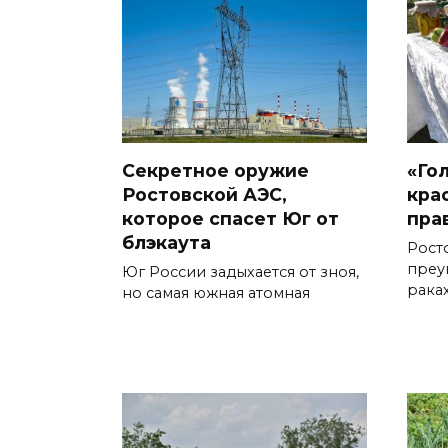
Секретное оружие
«Го
Ростовской АЭС,
кра
которое спасет Юг от
пра
блэкаута
Рост
преу
Юг России задыхается от зноя,
раках
но самая южная атомная