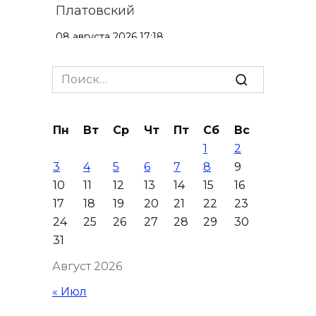
Платовский
08 августа 2026 17:18
Это стало нашей традицией:
Search
ростовчане установили
for:
самодельные поилки для
бездомных животных
Пн
Вт
Ср
Чт
Пт
Сб
Вс
1
2
08 августа 2026 16:56
3
4
5
6
7
8
9
10
11
12
13
14
15
16
Журналисты «ДОН 24» вышли
17
18
19
20
21
22
23
на субботник в парке
24
25
26
27
28
29
30
Островского
31
08 августа 2026 15:59
Август 2026
Сносить нельзя, сохранять
« Июл
нечем: как ростовчане