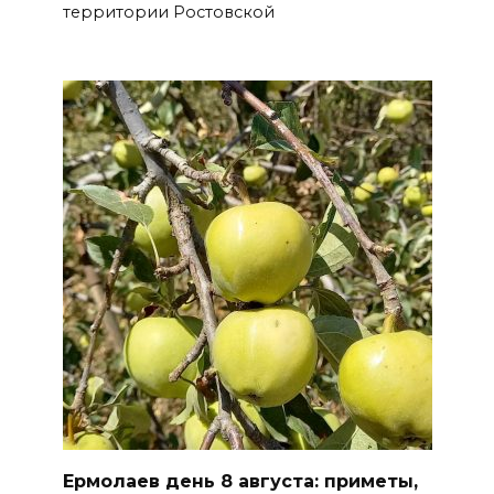
Полиция ищет вандалов,
территории Ростовской
осквернивших стелу
«Освободителям Ростова»
07 августа 2026 20:12
Госавтоинспекция по
Ростовской области призвала
водителей быть осторожными
из-за ухудшения погоды
07 августа 2026 19:39
Сап-фестиваль, ночной забег
и турниры: как в Ростове
отметят День физкультурника
07 августа 2026 19:19
Ермолаев день 8 августа: приметы,