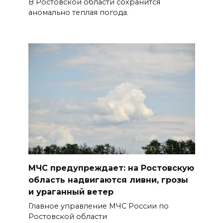
В Ростовской области сохранится
в донской столице
аномально теплая погода.
07 августа 2026 18:28
«Метеор» «Андрей Байков»
07 августа 2026 18:25
Меры поддержки после ЧС
07 августа 2026 17:48
На Дону обсудили
взаимодействие участников
МЧС предупреждает: на Ростовскую
избирательного процесса в
область надвигаются ливни, грозы
период ЕДГ-2026
и ураганный ветер
07 августа 2026 17:14
Главное управление МЧС России по
Ростовской области