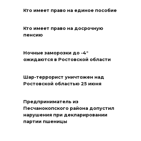
эвакуированных с пляжа в
Новороссийске
Кто имеет право на единое пособие
08 августа 2026 10:40
Кто имеет право на досрочную
пенсию
В Ростовской области
ликвидировали 16
техногенных пожаров и 30
Ночные заморозки до -4°
ожидаются в Ростовской области
возгораний растительности
08 августа 2026 10:35
Шар-террорист уничтожен над
Ростовской областью 25 июня
В Ростовской области
объявили штормовое
Предприниматель из
предупреждение из-за
Песчанокопского района допустил
высокого риска пожаров
нарушения при декларировании
партии пшеницы
08 августа 2026 09:32
Утром над акваторией