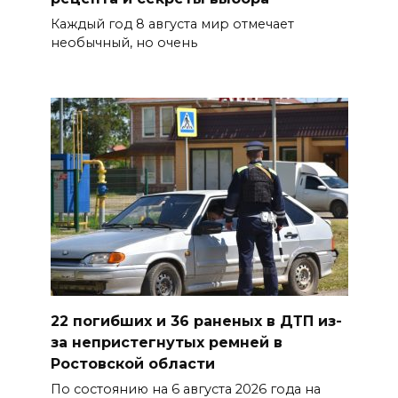
пяти районах Ростовской
Каждый год 8 августа мир отмечает
области
необычный, но очень
07 августа 2026 23:00
Дабы счастье семейное
сберечь – спрячьте первое
сорванное яблоко: приметы
на 8 августа
07 августа 2026 22:04
В Железнодорожном районе
Ростова-на-Дону на сутки
отключат воду из-за
22 погибших и 36 раненых в ДТП из-
капремонта сетей
за непристегнутых ремней в
07 августа 2026 20:32
Ростовской области
По состоянию на 6 августа 2026 года на