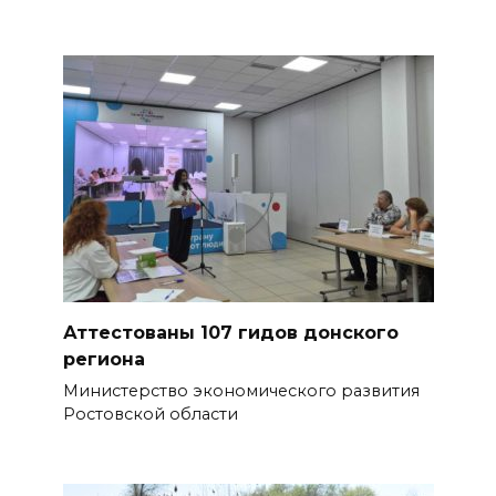
В Ростове доходный дом
Емельяновых на Большой
Садовой, 94, обследуют
специалисты
07 августа 2026 17:03
Бетон и влага: эксперт ЮФУ
объяснил, почему
ростовчанам тяжело
переносить жару
БОЛЬШЕ НОВОСТЕЙ
Аттестованы 107 гидов донского
региона
Министерство экономического развития
Ростовской области