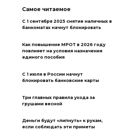
спасают доходный дом
Самое читаемое
Рувинского от запустения
08 августа 2026 14:04
С 1 сентября 2025 снятие наличных в
банкоматах начнут блокировать
В Волгодонске мужчина
поджег газ в квартире
Как повышение МРОТ в 2026 году
повлияет на условия назначения
бывшей жены, эвакуированы
единого пособия
7 человек
08 августа 2026 13:19
С 1 июля в России начнут
блокировать банковские карты
Юрий Слюсарь поздравил
жителей Ростовской области
Три главных правила ухода за
с Днем физкультурника
грушами весной
08 августа 2026 10:49
Деньги будут «липнуть» к рукам,
Ростовчане оказались среди
если соблюдать эти приметы