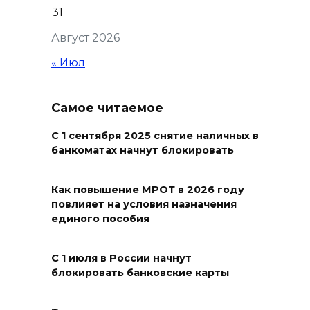
Судьба аварийного особняка
31
в донской столице
Август 2026
07 августа 2026 18:28
« Июл
«Метеор» «Андрей Байков»
Самое читаемое
07 августа 2026 18:25
С 1 сентября 2025 снятие наличных в
Меры поддержки после ЧС
банкоматах начнут блокировать
07 августа 2026 17:48
Как повышение МРОТ в 2026 году
повлияет на условия назначения
На Дону обсудили
единого пособия
взаимодействие участников
избирательного процесса в
С 1 июля в России начнут
период ЕДГ-2026
блокировать банковские карты
07 августа 2026 17:14