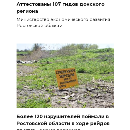
жары проезжую часть
Аттестованы 107 гидов донского
федеральных трасс поливают
региона
водой
Министерство экономического развития
Ростовской области
07 августа 2026 14:55
Сотрудники ДПС помогли
женщине с ребенком на
трассе М-4 «Дон»
07 августа 2026 14:33
В Батайске в заброшенном
здании произошло короткое
замыкание
07 августа 2026 14:30
Более 120 нарушителей поймали в
Учиться, чтобы работать
Ростовской области в ходе рейдов