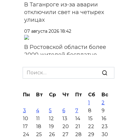
В Таганроге из-за аварии
отключили свет на четырех
улицах
07 августа 2026 18:42
В Ростовской области более
2000 жителей бесплатно
осваивают новые профессии
Search
07 августа 2026 18:38
for:
Бесплатные путевки для 17
Пн
Вт
Ср
Чт
Пт
Сб
Вс
тысяч детей: в Ростовской
1
2
области продолжается
3
4
5
6
7
8
9
оздоровительная кампания
10
11
12
13
14
15
16
07 августа 2026 18:30
17
18
19
20
21
22
23
24
25
26
27
28
29
30