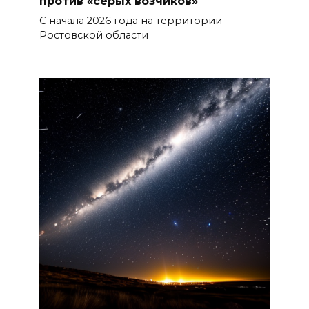
против «серых возчиков»
07 августа 2026 14:28
С начала 2026 года на территории
Ростовской области
Раскаленный август
07 августа 2026 14:28
До 120 человек на борту:
новому «Метеору» присвоили
имя «Андрей Байков»
07 августа 2026 14:25
Миграционная ситуация на
Дону
07 августа 2026 14:20
Штормовое предупреждение:
на Ростовскую область