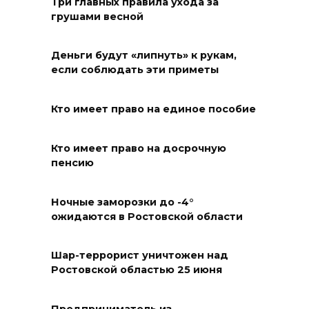
Три главных правила ухода за
В Ростове доходный дом
грушами весной
Емельяновых на Большой
Садовой, 94, обследуют
Деньги будут «липнуть» к рукам,
специалисты
если соблюдать эти приметы
07 августа 2026 17:03
Кто имеет право на единое пособие
Бетон и влага: эксперт ЮФУ
объяснил, почему
Кто имеет право на досрочную
ростовчанам тяжело
пенсию
переносить жару
Ночные заморозки до -4°
07 августа 2026 16:30
ожидаются в Ростовской области
ВСЕ КАК ЕСТЬ. Исчезающая
Украина. Страна вдов и
Шар-террорист уничтожен над
Ростовской областью 25 июня
сирот...
07 августа 2026 16:11