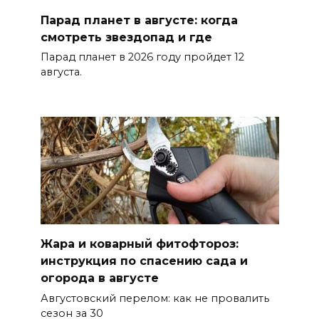
надвигаются ливни с градом
Парад планет в августе: когда
07 августа 2026 13:59
смотреть звездопад и где
Парад планет в 2026 году пройдет 12
В Общественной палате
августа.
предложили сократить
рабочий день из-за жары
07 августа 2026 13:43
Памятник Ермаку в
Новочеркасске перекрасили в
черный цвет – общественники
бьют тревогу
Жара и коварный фитофтороз:
07 августа 2026 13:38
инструкция по спасению сада и
огорода в августе
Мем с Путиным, российские
Августовский перелом: как не провалить
лекарства и уникальные
сезон за 30