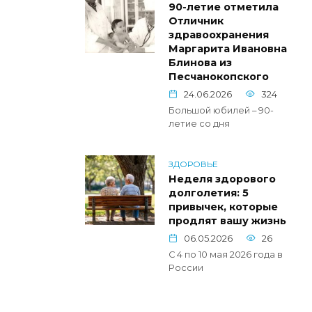
90-летие отметила
Отличник
здравоохранения
Маргарита Ивановна
Блинова из
Песчанокопского
24.06.2026
324
Большой юбилей – 90-
летие со дня
ЗДОРОВЬЕ
Неделя здорового
долголетия: 5
привычек, которые
продлят вашу жизнь
06.05.2026
26
С 4 по 10 мая 2026 года в
России