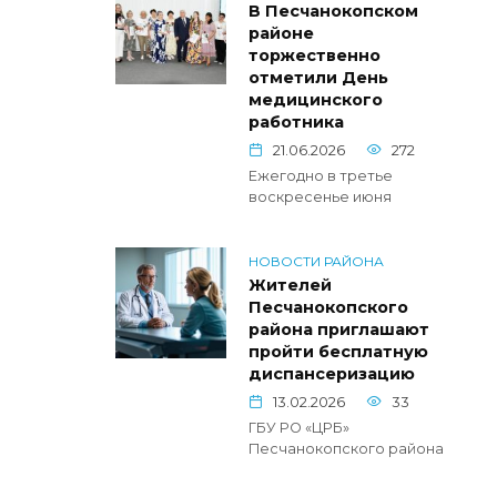
В Песчанокопском
районе
торжественно
отметили День
медицинского
работника
21.06.2026
272
Ежегодно в третье
воскресенье июня
НОВОСТИ РАЙОНА
Жителей
Песчанокопского
района приглашают
пройти бесплатную
диспансеризацию
13.02.2026
33
ГБУ РО «ЦРБ»
Песчанокопского района