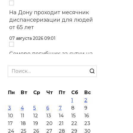
На Дону проходит месячник
диспансеризации для людей
от 65 лет
07 августа 2026 09:01
Семеро погибших: за сутки на
Дону зафиксировали 7 ДТП
Search
07 августа 2026 08:42
for:
Сотни БПЛА подавили над
Пн
Вт
Ср
Чт
Пт
Сб
Вс
территориями РФ за ночь
1
2
07 августа 2026 08:33
3
4
5
6
7
8
9
10
11
12
13
14
15
16
Мужчина утонул на озере в
17
18
19
20
21
22
23
Ростове
24
25
26
27
28
29
30