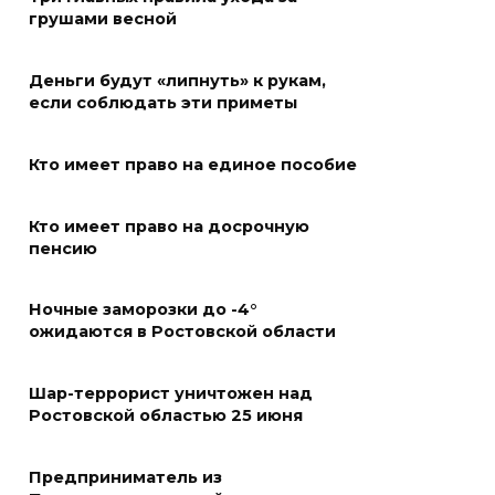
подвальные котельные и
грушами весной
обновят теплосети
Деньги будут «липнуть» к рукам,
06 августа 2026 21:18
если соблюдать эти приметы
Вся акватория в цветах:
Кто имеет право на единое пособие
вблизи донской набережной
распустились кувшинки
Кто имеет право на досрочную
06 августа 2026 20:56
пенсию
Перспективы недвижимости
Ночные заморозки до -4°
ожидаются в Ростовской области
06 августа 2026 20:11
Шар-террорист уничтожен над
В Ворошиловском районе
Ростовской областью 25 июня
Ростова произошло
аварийное отключение света
Предприниматель из
06 августа 2026 19:33