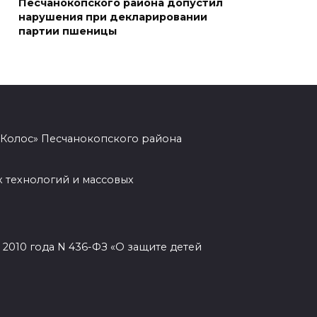
Песчанокопского района допустил
нарушения при декларировании
партии пшеницы
Шахбокс, падел и пилон: в
Ростовской области
зарегистрировали новые
виды спорта
06 августа 2026 19:30
«Колос» Песчанокопского района
Юрий Слюсарь поздравил
донских строителей с
 технологий и массовых
профессиональным
праздником и вручил
награды
2010 года N 436-ФЗ «О защите детей
06 августа 2026 18:35
Осторожно! Падение
кирпичей