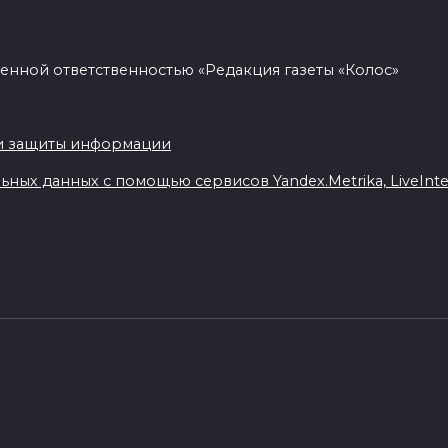
енной ответственностью «Редакция газеты «Колос»
.
и защиты информации
ных данных с помощью сервисов Yandex.Metrika, LiveIntern