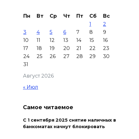
зарегистрировали новые
виды спорта
Пн
Вт
Ср
Чт
Пт
Сб
Вс
06 августа 2026 19:30
1
2
3
4
5
6
7
8
9
Юрий Слюсарь поздравил
10
11
12
13
14
15
16
донских строителей с
17
18
19
20
21
22
23
профессиональным
24
25
26
27
28
29
30
праздником и вручил
31
награды
Август 2026
06 августа 2026 18:35
« Июл
Осторожно! Падение
кирпичей
Самое читаемое
06 августа 2026 18:30
С 1 сентября 2025 снятие наличных в
банкоматах начнут блокировать
Выставка «По городам и