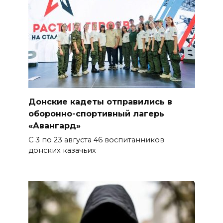
ВСЕ КАК ЕСТЬ. Политика
Зеленского: ложь, вранье и
провокация
06 августа 2026 16:25
Подготовка к школе
Донские кадеты отправились в
06 августа 2026 15:51
оборонно-спортивный лагерь
«Авангард»
Донские спасатели провели
С 3 по 23 августа 46 воспитанников
профилактические занятия
донских казачьих
более чем для 11 тыс. детей
06 августа 2026 15:49
«Хочу прожить жизнь одна»:
ростовчанка разочаровалась