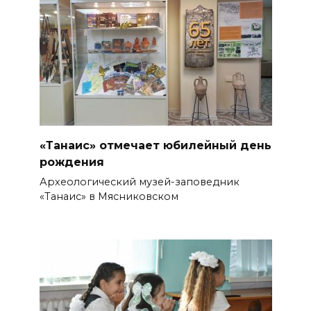
Шахтами
06 августа 2026 15:20
Александр Брод – о
современных подходах к
контролю за выборами и
подготовке наблюдателей на
Дону
«Танаис» отмечает юбилейный день
рождения
06 августа 2026 15:12
Археологический музей-заповедник
«Танаис» в Мясниковском
В донских школах к 1 сентября
обновят учебники
06 августа 2026 15:10
В Ростовской области до
конца года откроют 49