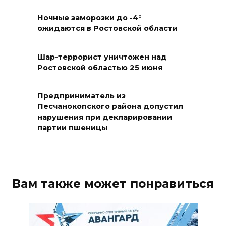
Материальная помощь
Ночные заморозки до -4°
пострадавшим при атаке
ожидаются в Ростовской области
БПЛА на Кубани
06 августа 2026 17:11
Шар-террорист уничтожен над
Ростовской областью 25 июня
Ростовская область окажет
матпомощь семьям, у которых
Предприниматель из
погибли дети из-за атаки
Песчанокопского района допустил
БПЛА на Кубани
нарушения при декларировании
партии пшеницы
06 августа 2026 16:57
Дончан приглашают
поучаствовать в конкурсе
Вам также может понравиться
«Лучший школьный педагог-
библиотекарь России»
06 августа 2026 16:30