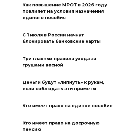
весям»
Как повышение МРОТ в 2026 году
повлияет на условия назначения
06 августа 2026 18:29
единого пособия
Развитие спорта на Дону
С 1 июля в России начнут
06 августа 2026 18:27
блокировать банковские карты
Андрей Фатеев: Театр Чехова
Три главных правила ухода за
в Таганроге откроет 200-й
грушами весной
сезон в обновленном здании
в сентябре 2027 года
Деньги будут «липнуть» к рукам,
если соблюдать эти приметы
06 августа 2026 18:27
Наблюдатели готовятся к
Кто имеет право на единое пособие
выборам
Кто имеет право на досрочную
06 августа 2026 18:25
пенсию