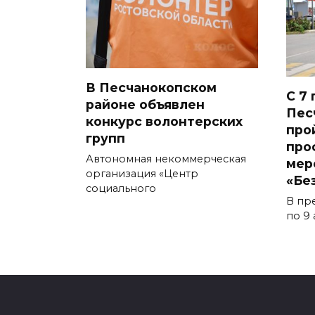
В Песчанокопском
С 7 
районе объявлен
Пес
конкурс волонтерских
про
групп
про
Автономная некоммерческая
мер
организация «Центр
«Бе
социального
В пр
по 9 