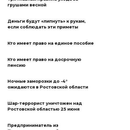
грушами весной
Дабы счастье семейное
сберечь – спрячьте первое
Деньги будут «липнуть» к рукам,
сорванное яблоко: приметы
если соблюдать эти приметы
на 8 августа
07 августа 2026 22:04
Кто имеет право на единое пособие
В Железнодорожном районе
Кто имеет право на досрочную
Ростова-на-Дону на сутки
пенсию
отключат воду из-за
капремонта сетей
Ночные заморозки до -4°
ожидаются в Ростовской области
07 августа 2026 20:32
Полиция ищет вандалов,
Шар-террорист уничтожен над
Ростовской областью 25 июня
осквернивших стелу
«Освободителям Ростова»
Предприниматель из
07 августа 2026 20:12