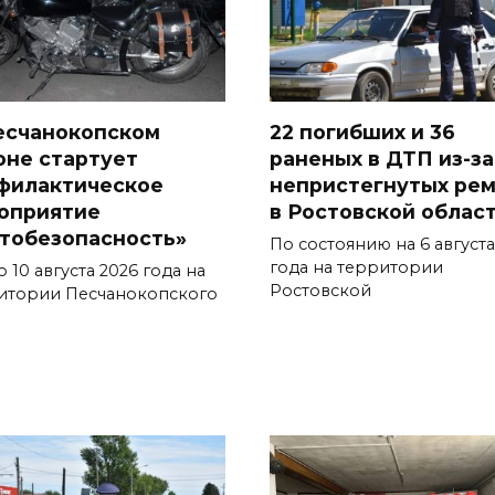
есчанокопском
22 погибших и 36
оне стартует
раненых в ДТП из-за
филактическое
непристегнутых ре
оприятие
в Ростовской облас
тобезопасность»
По состоянию на 6 августа
года на территории
о 10 августа 2026 года на
Ростовской
итории Песчанокопского