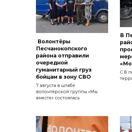
В П
Волонтёры
рай
Песчанокопского
про
района отправили
мер
очередной
«Мо
гуманитарный груз
С 8 п
бойцам в зону СВО
терр
7 августа в штабе
волонтёрской группы «Мы
вместе» состоялась