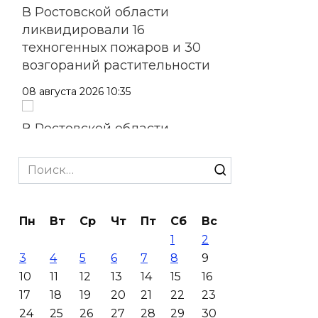
В Ростовской области
ликвидировали 16
техногенных пожаров и 30
возгораний растительности
08 августа 2026 10:35
В Ростовской области
объявили штормовое
предупреждение из-за
Search
высокого риска пожаров
for:
08 августа 2026 09:32
Пн
Вт
Ср
Чт
Пт
Сб
Вс
1
2
Утром над акваторией
3
4
5
6
7
8
9
Азовского моря сбили
10
11
12
13
14
15
16
вражеские БПЛА
17
18
19
20
21
22
23
08 августа 2026 09:29
24
25
26
27
28
29
30