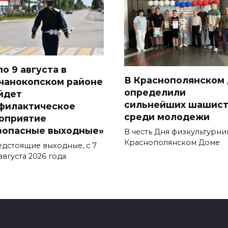
по 9 августа в
В Краснополянском
чанокопском районе
определили
йдет
сильнейших шашист
филактическое
среди молодежи
оприятие
зопасные выходные»
В честь Дня физкультурник
Краснополянском Доме
едстоящие выходные, с 7
августа 2026 года