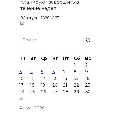
планируют завершить в
течение недели
06 августа 2026 10:23
На Дону в четырех
муниципалитетах введен
Search
режим ЧС для ликвидации
for:
ущерба от ураганного ветра
Пн
Вт
Ср
Чт
Пт
Сб
Вс
06 августа 2026 10:09
1
2
3
4
5
6
7
8
9
На М-4 «Дон» в районе
10
11
12
13
14
15
16
Зверева по направлению к
17
18
19
20
21
22
23
Ростову образовалась пробка
24
25
26
27
28
29
30
длиной более 10 км
31
06 августа 2026 10:06
Август 2026