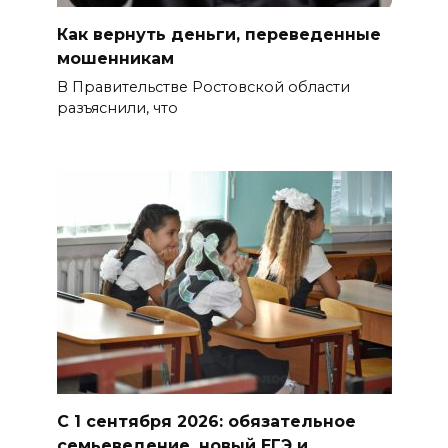
Как вернуть деньги, переведенные
В Ворошиловском районе
мошенникам
Ростова продолжаются
В Правительстве Ростовской области
работы по восстановлению
разъяснили, что
электроснабжения
05 августа 2026 21:11
В Мясниковском районе в
ДТП с тремя автомобилями
погибла пассажирка
легковушки
05 августа 2026 20:43
Более 11,5 тысячи домов
Ростовской области перешли
С 1 сентября 2026: обязательное
в чаты в мессенджере MAX
семьеведение, новый ЕГЭ и