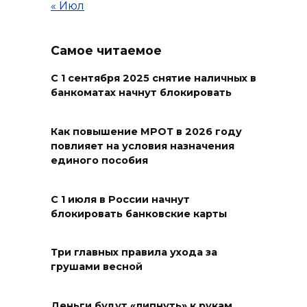
В Новошахтинске и Матвеево-
« Июл
Курганском районе
чествовали золотых юбиляров
Самое читаемое
06 августа 2026 10:03
С 1 сентября 2025 снятие наличных в
банкоматах начнут блокировать
Правительство: Госюрбюро
Ростовской области активно
взаимодействует с другими
Как повышение МРОТ в 2026 году
повлияет на условия назначения
регионами
единого пособия
06 августа 2026 09:56
С 1 июля в России начнут
В центре Ростова участок
блокировать банковские карты
тротуара у дома на Большой
Садовой, 94, огородили
Три главных правила ухода за
грушами весной
06 августа 2026 09:49
В Ростове на проспекте
Деньги будут «липнуть» к рукам,