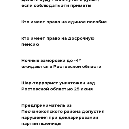
Михаила Нагибина, 14а,
если соблюдать эти приметы
завершили ремонт
теплотрассы
Кто имеет право на единое пособие
06 августа 2026 08:51
Кто имеет право на досрочную
пенсию
Кроссовер врезался в фургон:
смертельное ДТП в
Волгодонске
Ночные заморозки до -4°
ожидаются в Ростовской области
06 августа 2026 08:27
Шар-террорист уничтожен над
На Дону построят еще 8
Ростовской областью 25 июня
площадок ГТО в этом году
06 августа 2026 07:47
Предприниматель из
Песчанокопского района допустил
нарушения при декларировании
Ростов снова прибавляет в
партии пшеницы
градусах