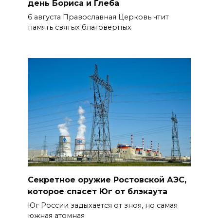
день Бориса и Глеба
Жеребьевка политических
партий
6 августа Православная Церковь чтит
память святых благоверных
05 августа 2026 18:25
АЗС работают в штатном
режиме
05 августа 2026 18:21
Четыре новые школы
откроются в Ростовской
области 1 сентября
БОЛЬШЕ НОВОСТЕЙ
Секретное оружие Ростовской АЭС,
которое спасет Юг от блэкаута
Юг России задыхается от зноя, но самая
южная атомная