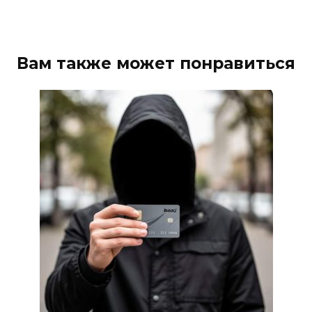
06 августа 2026 07:00
Более 20 БПЛА уничтожили
Вам также может понравиться
над Ростовской областью
05 августа 2026 23:10
Пересчитайте деньги до
восхода солнца: приметы на 6
августа
05 августа 2026 22:34
В Сальском районе завтра
временно отключат воду в
нескольких населенных
пунктах
05 августа 2026 22:04