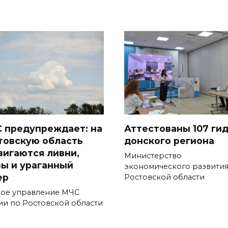
 предупреждает: на
Аттестованы 107 ги
товскую область
донского региона
вигаются ливни,
Министерство
зы и ураганный
экономического развити
ер
Ростовской области
ное управление МЧС
ии по Ростовской области