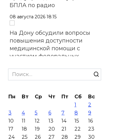
БПЛА по радио
08 августа 2026 18:15
На Дону обсудили вопросы
повышения доступности
медицинской помощи с
участием федеральных
экспертов
Search
08 августа 2026 17:40
for:
В Новочеркасске построят
Пн
Вт
Ср
Чт
Пт
Сб
Вс
новую модульную котельную
1
2
и благоустроят проспект
3
4
5
6
7
8
9
Платовский
10
11
12
13
14
15
16
08 августа 2026 17:18
17
18
19
20
21
22
23
24
25
26
27
28
29
30