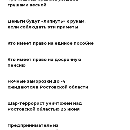
грушами весной
В Волгодонске мужчина
поджег газ в квартире
Деньги будут «липнуть» к рукам,
бывшей жены, эвакуированы
если соблюдать эти приметы
7 человек
08 августа 2026 13:19
Кто имеет право на единое пособие
Юрий Слюсарь поздравил
Кто имеет право на досрочную
жителей Ростовской области
пенсию
с Днем физкультурника
Ночные заморозки до -4°
08 августа 2026 10:49
ожидаются в Ростовской области
Ростовчане оказались среди
эвакуированных с пляжа в
Шар-террорист уничтожен над
Ростовской областью 25 июня
Новороссийске
08 августа 2026 10:40
Предприниматель из