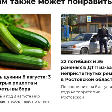
ам также может понравить
22 погибших и 36
раненых в ДТП из-за
непристегнутых ре
 цукини 8 августа: 3
в Ростовской облас
трых рецепта и
По состоянию на 6 августа
реты выбора
года на территории
ый год 8 августа мир
Ростовской
чает необычный, но очень