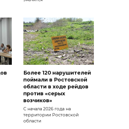
Дабы счастье семейное
сберечь – спрячьте первое
сорванное яблоко: приметы
на 8 августа
07 августа 2026 22:04
В Железнодорожном районе
Ростова-на-Дону на сутки
отключат воду из-за
дов
Более 120 нарушителей
капремонта сетей
поймали в Ростовской
области в ходе рейдов
07 августа 2026 20:32
против «серых
я
возчиков»
Полиция ищет вандалов,
С начала 2026 года на
осквернивших стелу
территории Ростовской
«Освободителям Ростова»
области